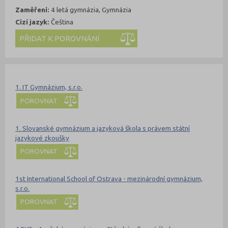
Zaměření:
4 letá gymnázia, Gymnázia
Cizí jazyk:
Čeština
Kde se dá studovat
Nahoru
1. IT Gymnázium, s.r.o.
POROVNAT
1. Slovanské gymnázium a jazyková škola s právem státní
jazykové zkoušky
POROVNAT
1st International School of Ostrava - mezinárodní gymnázium,
s.r.o.
POROVNAT