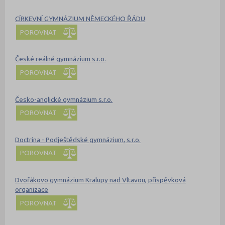
CÍRKEVNÍ GYMNÁZIUM NĚMECKÉHO ŘÁDU
POROVNAT
České reálné gymnázium s.r.o.
POROVNAT
Česko-anglické gymnázium s.r.o.
POROVNAT
Doctrina - Podještědské gymnázium, s.r.o.
POROVNAT
Dvořákovo gymnázium Kralupy nad Vltavou, příspěvková
organizace
POROVNAT