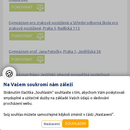
POROVNAT
Gymnázium pro zrakově postižené a Střední odborná škola pro
zrakově postižené, Praha 5, Radlická 115
POROVNAT
Gymnázium prof. Jana Patočky, Praha 1, Jindřišská 36
POROVNAT
🍪
Gymnázium Rájec-Jestřebí, obecně prospěšná společnost
POROVNAT
Na Vašem soukromí nám záleží
Stisknutím tlačítka „Souhlasím“ souhlasíte s tím, abychom Vám poskytovali
Gymnázium Rožnov pod Radhoštěm
smysluplné a užitečné služby na základě Vašich údajů o sledování
procházení webu.
POROVNAT
Svůj souhlas můžete samozřejmě kdykoli změnit v části „Nastavení“.
Gymnázium Říčany, příspěvková organizace
SOUHLASÍM
Nastavení
POROVNAT