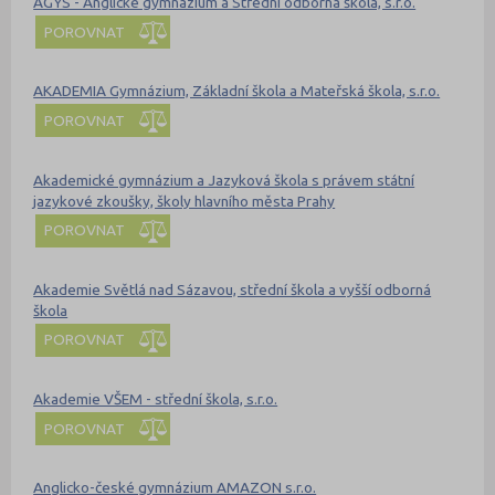
AGYS - Anglické gymnázium a Střední odborná škola, s.r.o.
POROVNAT
AKADEMIA Gymnázium, Základní škola a Mateřská škola, s.r.o.
POROVNAT
Akademické gymnázium a Jazyková škola s právem státní
jazykové zkoušky, školy hlavního města Prahy
POROVNAT
Akademie Světlá nad Sázavou, střední škola a vyšší odborná
škola
POROVNAT
Akademie VŠEM - střední škola, s.r.o.
POROVNAT
Anglicko-české gymnázium AMAZON s.r.o.