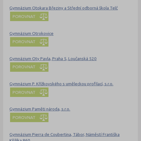
Gymnázium Otokara Březiny a Střední odborná škola Telč
POROVNAT
Gymnázium Otrokovice
POROVNAT
Gymnázium Oty Pavla, Praha 5, Loučanská 520
POROVNAT
Gymnázium P. Křížkovského s uměleckou profilací, s.r.o.
POROVNAT
Gymnázium Paměti národa, s.r.o.
POROVNAT
Gymnázium Pierra de Coubertina, Tábor, Náměstí Františka
Křižíka 860