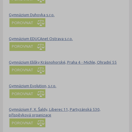
Gymnázium Duhovka s.r.o.
POROVNAT
Gymnázium EDUCAnet Ostrava s.r.o.
POROVNAT
Gymnázium Elišky Krásnohorské, Praha 4 - Michle, Ohradní 55
POROVNAT
Gymnázium Evolution, s.r.o.
POROVNAT
Gymnázium F. X. Šaldy, Liberec 11, Partyzánská 530,
příspěvková organizace
POROVNAT