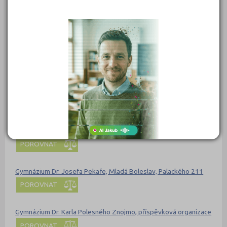
POROVNAT
Gymnázium dr. A. Hrdličky Humpolec
POROVNAT
Gymnázium Dr. Antona Randy, Jablonec nad Nisou, příspěvková
organizace
POROVNAT
Gymnázium Dr. Emila Holuba, Holice, Na Mušce 1110
POROVNAT
Gymnázium Dr. Josefa Pekaře, Mladá Boleslav, Palackého 211
POROVNAT
Gymnázium Dr. Karla Polesného Znojmo, příspěvková organizace
POROVNAT