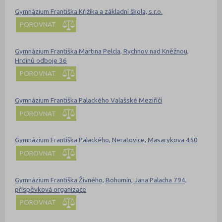
Gymnázium Františka Křižíka a základní škola, s.r.o.
POROVNAT
Gymnázium Františka Martina Pelcla, Rychnov nad Kněžnou,
Hrdinů odboje 36
POROVNAT
Gymnázium Františka Palackého Valašské Meziříčí
POROVNAT
Gymnázium Františka Palackého, Neratovice, Masarykova 450
POROVNAT
Gymnázium Františka Živného, Bohumín, Jana Palacha 794,
příspěvková organizace
POROVNAT