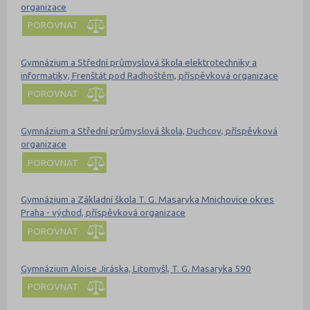
organizace
POROVNAT
Gymnázium a Střední průmyslová škola elektrotechniky a
informatiky, Frenštát pod Radhoštěm, příspěvková organizace
POROVNAT
Gymnázium a Střední průmyslová škola, Duchcov, příspěvková
organizace
POROVNAT
Gymnázium a Základní škola T. G. Masaryka Mnichovice okres
Praha - východ, příspěvková organizace
POROVNAT
Gymnázium Aloise Jiráska, Litomyšl, T. G. Masaryka 590
POROVNAT