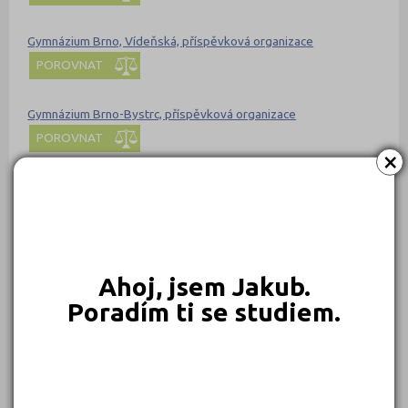
Gymnázium Brno, Vídeňská, příspěvková organizace
POROVNAT
Gymnázium Brno-Bystrc, příspěvková organizace
POROVNAT
×
Gymnázium Bystřice nad Pernštejnem
POROVNAT
Gymnázium Cihelní, Frýdek-Místek, příspěvková organizace
Ahoj, jsem Jakub.
POROVNAT
Poradím ti se studiem.
Gymnázium Čakovice, Praha 9, nám. 25. března 100
POROVNAT
Gymnázium Děčín, příspěvková organizace