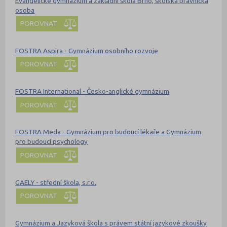
Evangelické gymnázium a základní škola Brno, školská právnická
osoba
POROVNAT
FOSTRA Aspira - Gymnázium osobního rozvoje
POROVNAT
FOSTRA International - Česko-anglické gymnázium
POROVNAT
FOSTRA Meda - Gymnázium pro budoucí lékaře a Gymnázium
pro budoucí psychology
POROVNAT
GAELY - střední škola, s.r.o.
POROVNAT
Gymnázium a Jazyková škola s právem státní jazykové zkoušky