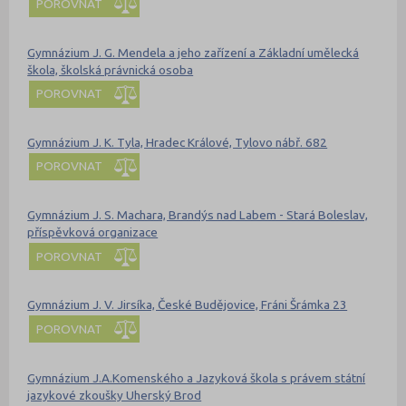
POROVNAT
Gymnázium J. G. Mendela a jeho zařízení a Základní umělecká
škola, školská právnická osoba
POROVNAT
Gymnázium J. K. Tyla, Hradec Králové, Tylovo nábř. 682
POROVNAT
Gymnázium J. S. Machara, Brandýs nad Labem - Stará Boleslav,
příspěvková organizace
POROVNAT
Gymnázium J. V. Jirsíka, České Budějovice, Fráni Šrámka 23
POROVNAT
Gymnázium J.A.Komenského a Jazyková škola s právem státní
jazykové zkoušky Uherský Brod