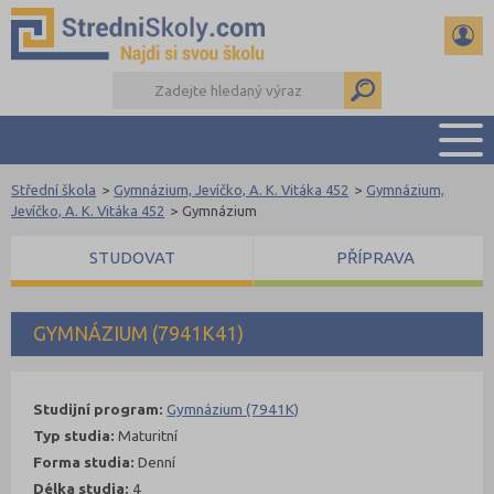
Střední škola
>
Gymnázium, Jevíčko, A. K. Vitáka 452
>
Gymnázium,
PŘEHLED ŠKOL
Jevíčko, A. K. Vitáka 452
>
Gymnázium
PŘÍPRAVA NA PŘIJÍMAČKY
STUDOVAT
PŘÍPRAVA
DŮLEŽITÉ TERMÍNY
REFERÁTY A SEMINÁRKY
DALŠÍ DRUHY ŠKOL
GYMNÁZIUM (7941K41)
Studijní program:
Gymnázium (7941K)
Typ studia:
Maturitní
Forma studia:
Denní
Délka studia:
4