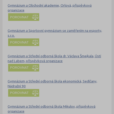
Gymnázium a Obchodní akademie, Orlová, příspěvková
organizace
POROVNAT
Gymnázium a Sportovní gymnázium se zaměřením na esporty,
s.r.o.
POROVNAT
Gymnázium a Střední odborná škola dr. Václava Šmejkala, Ústí
nad Labem, příspěvková organizace
POROVNAT
Gymnázium a Střední odborná škola ekonomická, Sedlčany,
Nádražní 90
POROVNAT
Gymnázium a Střední odborná škola Mikulov, příspěvková
organizace