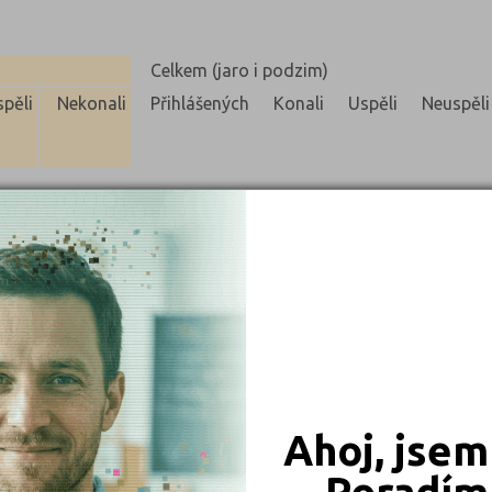
Celkem (jaro i podzim)
pěli
Nekonali
Přihlášených
Konali
Uspěli
Neuspěli
0
0
0
0
0
0
0
0
0
0
Ahoj, jsem
0
0
Poradím 