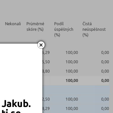
Nekonali
Prúměrné
Podíl
Čistá
skóre (%)
úspěšných
neúspěšnost
(%)
(%)
×
76,29
100,00
0,00
55,50
100,00
0,00
88,80
100,00
0,00
100,00
0,00
82,50
100,00
0,00
 Jakub.
78,29
100,00
0,00
ti se