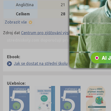
Angličtina
21
21
21
Celkem
28
28
28
Zobrazit vše
Zdroj dat
Centrum pro zjišťování výsledků vzdělávání
stredniskoly.com doporučují pro přípravu
Nahoru
Ebook:
Jak se dostat na střední školu
Učebnice: