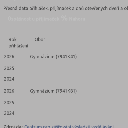
Přesná data přihlášek, přijímaček a dnů otevřených dveří a 
Úspěšnost u přijímaček
Nahoru
Rok
Obor
přihlášení
2026
Gymnázium (7941K41)
2025
2024
2026
Gymnázium (7941K81)
2025
2024
Zdroj dat
Centrum pro zjišťování výsledků vzdělávání