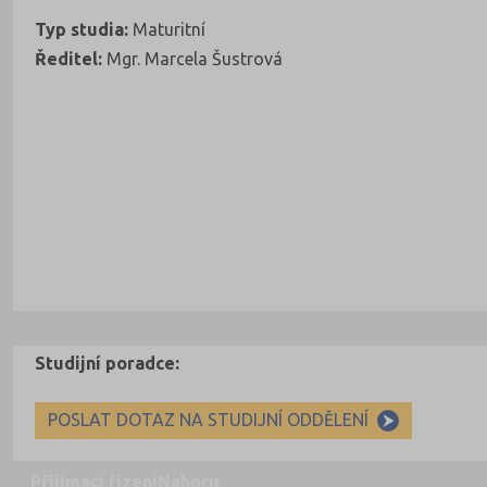
Typ studia:
Maturitní
Ředitel:
Mgr. Marcela Šustrová
Studijní poradce:
POSLAT DOTAZ NA STUDIJNÍ ODDĚLENÍ
Přijímací řízení
Nahoru