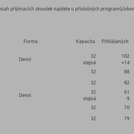
obsah přijímacích zkoušek najdete u příslušných programů/obor
Forma
Kapacita
Přihlášených
32
102
Denní
stejná
+14
32
88
32
82
32
61
Denní
stejná
-9
32
70
32
79