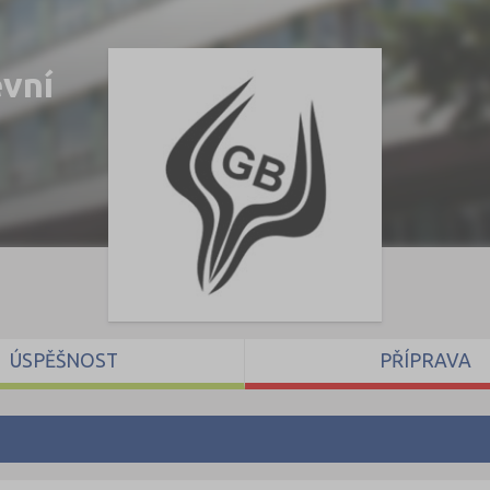
evní
ÚSPĚŠNOST
PŘÍPRAVA