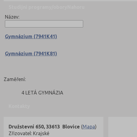
Studijní programy/obory
Nahoru
Název:
Gymnázium (7941K41)
Gymnázium (7941K81)
Zaměření:
4 LETÁ GYMNÁZIA
Kontakty
Družstevní 650, 33613 Blovice
(
Mapa
)
Zřizovatel: Krajské