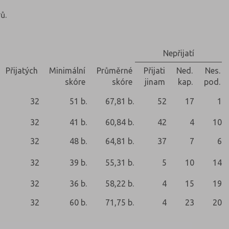
ů.
Nepřijatí
Přijatých
Minimální
Průměrné
Přijati
Ned.
Nes.
skóre
skóre
jinam
kap.
pod.
32
51 b.
67,81 b.
52
17
1
32
41 b.
60,84 b.
42
4
10
32
48 b.
64,81 b.
37
7
6
32
39 b.
55,31 b.
5
10
14
32
36 b.
58,22 b.
4
15
19
32
60 b.
71,75 b.
4
23
20