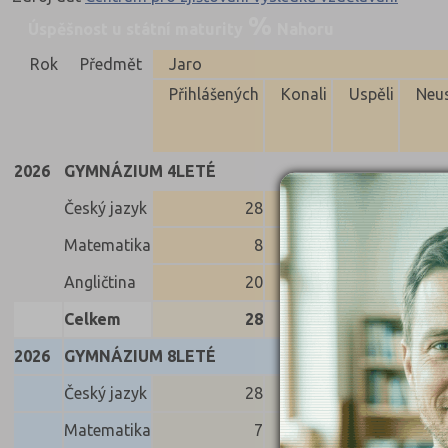
Úspěšnost u státní maturity
Nahoru
Rok
Předmět
Jaro
Přihlášených
Konali
Uspěli
Neus
2026
GYMNÁZIUM 4LETÉ
Český jazyk
28
28
28
Matematika
8
8
8
Angličtina
20
20
20
Celkem
28
28
28
2026
GYMNÁZIUM 8LETÉ
Český jazyk
28
28
28
Matematika
7
7
7