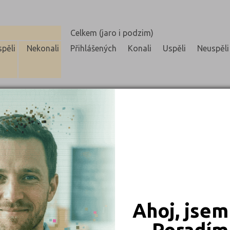
Celkem (jaro i podzim)
pěli
Nekonali
Přihlášených
Konali
Uspěli
Neuspěli
0
0
0
0
1
0
2
0
0
0
Ahoj, jsem
0
0
Poradím 