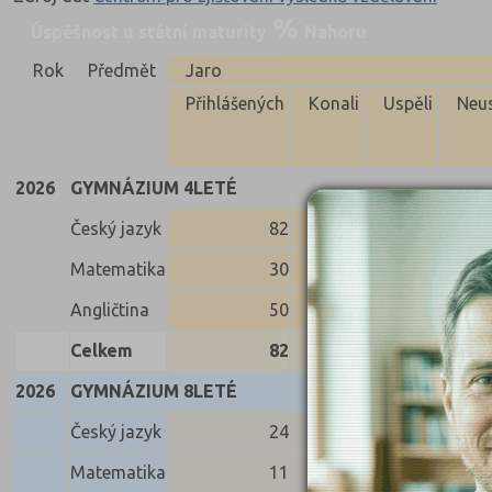
Úspěšnost u státní maturity
Nahoru
Rok
Předmět
Jaro
Přihlášených
Konali
Uspěli
Neus
2026
GYMNÁZIUM 4LETÉ
Český jazyk
82
82
82
Matematika
30
30
30
Angličtina
50
50
49
Celkem
82
82
80
2026
GYMNÁZIUM 8LETÉ
Český jazyk
24
24
24
Matematika
11
11
11