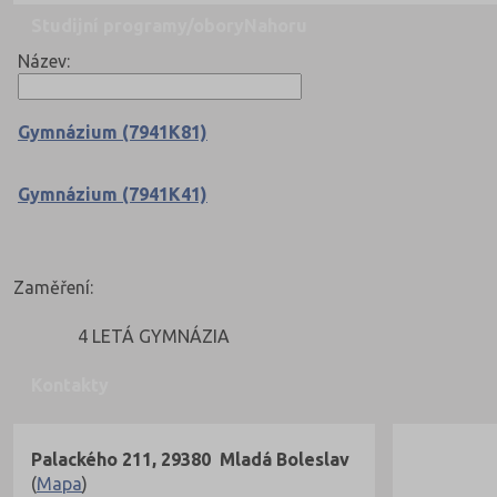
Studijní programy/obory
Nahoru
Název:
Gymnázium (7941K81)
Gymnázium (7941K41)
Zaměření:
4 LETÁ GYMNÁZIA
Kontakty
Palackého 211, 29380 Mladá Boleslav
(
Mapa
)