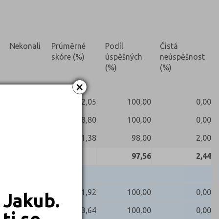
Nekonali
Prúměrné
Podíl
Čistá
skóre (%)
úspěšných
neúspěšnost
(%)
(%)
×
82,05
100,00
0,00
68,80
100,00
0,00
91,38
98,00
2,00
97,56
2,44
81,92
100,00
0,00
 Jakub.
73,64
100,00
0,00
ti se