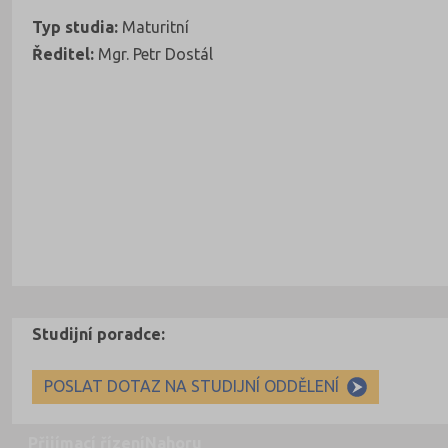
Typ studia:
Maturitní
Ředitel:
Mgr. Petr Dostál
Studijní poradce:
POSLAT DOTAZ NA STUDIJNÍ ODDĚLENÍ
Přijímací řízení
Nahoru