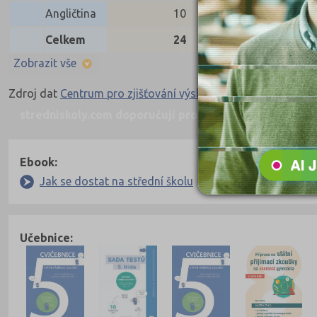
Angličtina
10
10
10
Celkem
24
24
24
Zobrazit vše
Zdroj dat
Centrum pro zjišťování výsledků vzdělávání
stredniskoly.com doporučují pro přípravu
Nahoru
Ebook:
Jak se dostat na střední školu
Učebnice: