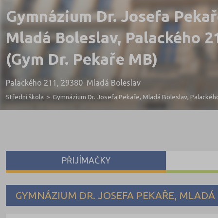
Gymnázium Dr. Josefa Pekař
Mladá Boleslav, Palackého 2
(Gym Dr. Pekaře MB)
Palackého 211, 29380 Mladá Boleslav
Střední škola
>
Gymnázium Dr. Josefa Pekaře, Mladá Boleslav, Palackéh
PŘIJÍMAČKY
GYMNÁZIUM DR. JOSEFA PEKAŘE, MLADÁ 