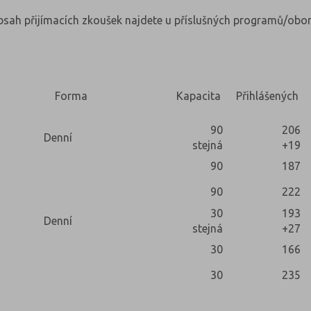
obsah přijímacích zkoušek najdete u příslušných programů/obor
Forma
Kapacita
Přihlášených
90
206
Denní
stejná
+19
90
187
90
222
30
193
Denní
stejná
+27
30
166
30
235