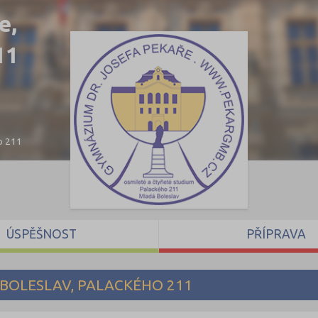
e,
11
o 211
ÚSPĚŠNOST
PŘÍPRAVA
BOLESLAV, PALACKÉHO 211