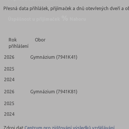
Přesná data přihlášek, přijímaček a dnů otevřených dveří a 
Úspěšnost u přijímaček
Nahoru
Rok
Obor
přihlášení
2026
Gymnázium (7941K41)
2025
2024
2026
Gymnázium (7941K81)
2025
2024
Zdroj dat
Centrum pro zjišťování výsledků vzdělávání