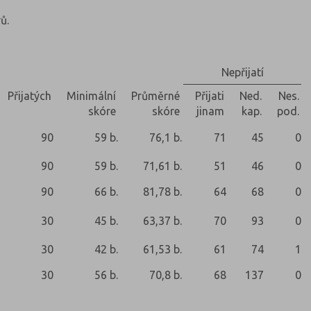
ů.
Nepřijatí
Přijatých
Minimální
Průměrné
Přijati
Ned.
Nes.
skóre
skóre
jinam
kap.
pod.
90
59 b.
76,1 b.
71
45
0
90
59 b.
71,61 b.
51
46
0
90
66 b.
81,78 b.
64
68
0
30
45 b.
63,37 b.
70
93
0
30
42 b.
61,53 b.
61
74
1
30
56 b.
70,8 b.
68
137
0