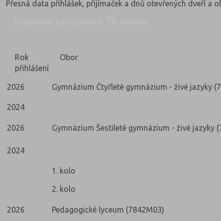
Přesná data přihlášek, přijímaček a dnů otevřených dveří a 
Úspěšnost u přijímaček
Nahoru
Rok
Obor
přihlášení
2026
Gymnázium Čtyřleté gymnázium - živé jazyky (
2024
2026
Gymnázium Šestileté gymnázium - živé jazyky 
2024
1. kolo
2. kolo
2026
Pedagogické lyceum (7842M03)