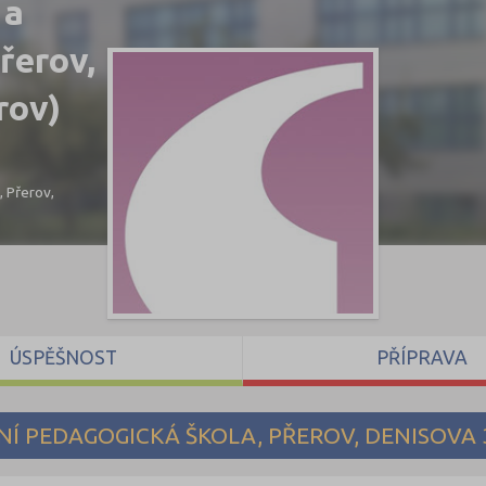
 a
řerov,
rov)
 Přerov,
ÚSPĚŠNOST
PŘÍPRAVA
Í PEDAGOGICKÁ ŠKOLA, PŘEROV, DENISOVA 