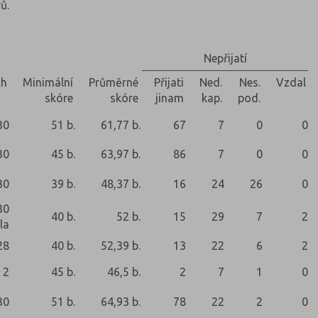
ů.
Nepřijatí
ch
Minimální
Průměrné
Přijati
Ned.
Nes.
Vzdal
skóre
skóre
jinam
kap.
pod.
30
51 b.
61,77 b.
67
7
0
0
30
45 b.
63,97 b.
86
7
0
0
30
39 b.
48,37 b.
16
24
26
0
30
40 b.
52 b.
15
29
7
2
la
28
40 b.
52,39 b.
13
22
6
2
2
45 b.
46,5 b.
2
7
1
0
30
51 b.
64,93 b.
78
22
2
0