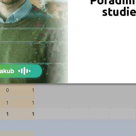
4
7
studi
Celkem (jaro i podzim)
pěli
Nekonali
Přihlášených
Konali
Uspěli
Neuspěli
0
1
1
1
1
1