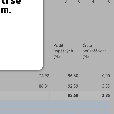
3
0
0
4
0
em.
Nekonali
Prúměrné
Podíl
Čistá
skóre (%)
úspěšných
neúspěšnost
(%)
(%)
74,92
96,30
0,00
86,31
92,59
3,85
92,59
3,85