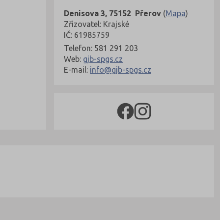
Denisova 3, 75152 Přerov
(
Mapa
)
Zřizovatel: Krajské
IČ: 61985759
Telefon: 581 291 203
Web:
gjb-spgs.cz
E-mail:
info@gjb-spgs.cz