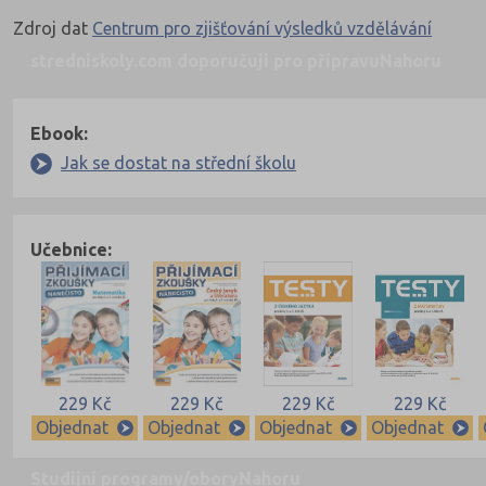
Zdroj dat
Centrum pro zjišťování výsledků vzdělávání
stredniskoly.com doporučují pro přípravu
Nahoru
Ebook:
Jak se dostat na střední školu
Učebnice:
229 Kč
229 Kč
229 Kč
229 Kč
Objednat
Objednat
Objednat
Objednat
Studijní programy/obory
Nahoru