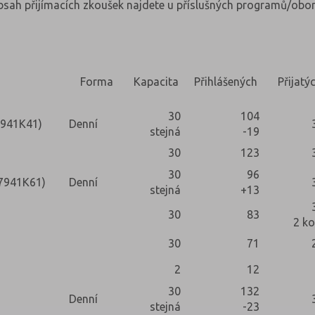
obsah přijímacích zkoušek najdete u příslušných programů/obor
Forma
Kapacita
Přihlášených
Přijatý
30
104
7941K41)
Denní
stejná
-19
30
123
30
96
(7941K61)
Denní
stejná
+13
30
83
2 ko
30
71
2
12
30
132
Denní
stejná
-23