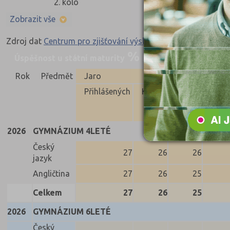
2. kolo
Zobrazit vše
Zdroj dat
Centrum pro zjišťování výsledků vzdělávání
Úspěšnost u státní maturity
Nahoru
Rok
Předmět
Jaro
Přihlášených
Konali
Uspěli
Neus
2026
GYMNÁZIUM 4LETÉ
Český
27
26
26
jazyk
Angličtina
27
26
25
Celkem
27
26
25
2026
GYMNÁZIUM 6LETÉ
Český