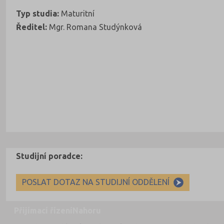
Typ studia:
Maturitní
Ředitel:
Mgr. Romana Studýnková
Studijní poradce:
POSLAT DOTAZ NA STUDIJNÍ ODDĚLENÍ
Přijímací řízení
Nahoru