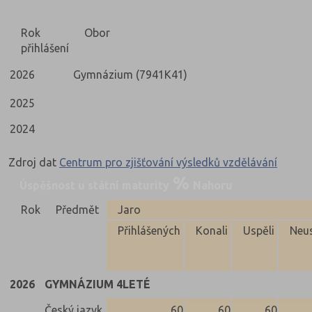
Rok
Obor
přihlášení
2026
Gymnázium (7941K41)
2025
2024
Zdroj dat
Centrum pro zjišťování výsledků vzdělávání
Úspěšnost u státní maturity
Nahoru
Rok
Předmět
Jaro
Přihlášených
Konali
Uspěli
Neus
2026
GYMNÁZIUM 4LETÉ
Český jazyk
60
60
60