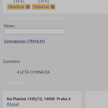
239 Kč
239 Kč
Objednat
Objednat
Studijní programy/obory
Nahoru
Název:
Gymnázium (7941K41)
Zaměření:
4 LETÁ GYMNÁZIA
Kontakty
Na Planině 1393/13, 14000 Praha 4
(
Mapa
)