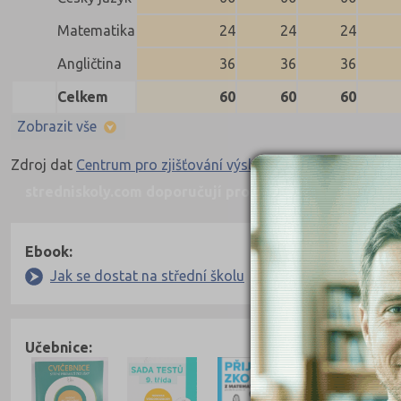
Matematika
24
24
24
Angličtina
36
36
36
Celkem
60
60
60
Zobrazit vše
Zdroj dat
Centrum pro zjišťování výsledků vzdělávání
stredniskoly.com doporučují pro přípravu
Nahoru
Ebook:
Jak se dostat na střední školu
Učebnice: