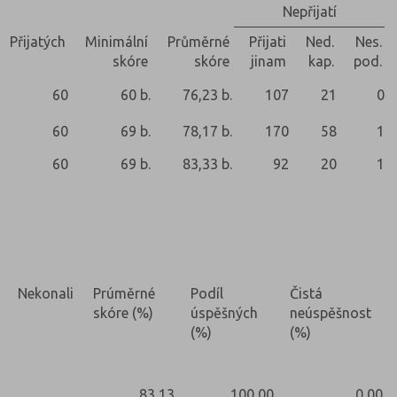
Nepřijatí
Přijatých
Minimální
Průměrné
Přijati
Ned.
Nes.
skóre
skóre
jinam
kap.
pod.
60
60 b.
76,23 b.
107
21
0
60
69 b.
78,17 b.
170
58
1
60
69 b.
83,33 b.
92
20
1
Nekonali
Prúměrné
Podíl
Čistá
skóre (%)
úspěšných
neúspěšnost
(%)
(%)
83,13
100,00
0,00