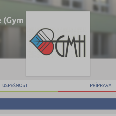
é (Gym
ÚSPĚŠNOST
PŘÍPRAVA