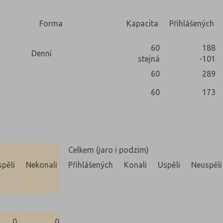
Forma
Kapacita
Přihlášených
60
188
Denní
stejná
-101
60
289
60
173
Celkem (jaro i podzim)
pěli
Nekonali
Přihlášených
Konali
Uspěli
Neuspěli
0
0