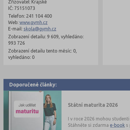
Zřizovatel: Krajské
IČ: 75151073
Telefon: 241 104 400
Web:
www.gymh.cz
E-mail:
skola@gymh.cz
Zobrazení detailu: 9 609, vyhledáno:
993 726
Zobrazení detailu tento měsíc: 0,
vyhledáno: 0
Doporučené články:
Státní maturita 2026
I v roce 2026 mohou studenti 
Stáhněte si zdarma
e-book
s 