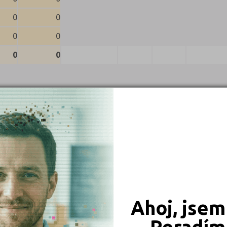
0
0
0
0
0
0
Ahoj, jsem
Poradím 