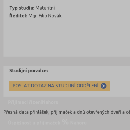
Typ studia:
Maturitní
Ředitel:
Mgr. Filip Novák
Studijní poradce:
POSLAT DOTAZ NA STUDIJNÍ ODDĚLENÍ
Přijímací řízení
Nahoru
Přesná data přihlášek, přijímaček a dnů otevřených dveří a 
Úspěšnost u přijímaček
Nahoru