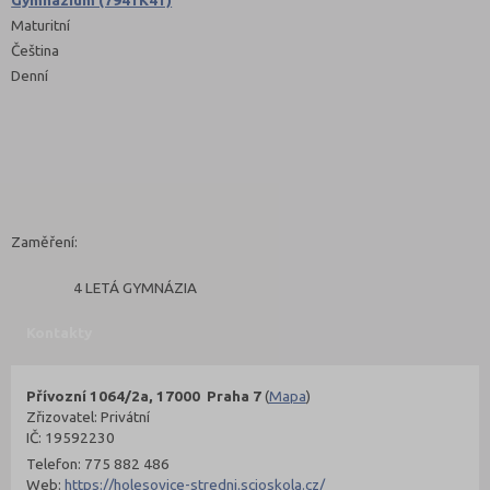
Maturitní
Čeština
Denní
Zaměření:
4 LETÁ GYMNÁZIA
Kontakty
Přívozní 1064/2a, 17000 Praha 7
(
Mapa
)
Zřizovatel: Privátní
IČ: 19592230
Telefon: 775 882 486
Web:
https://holesovice-stredni.scioskola.cz/