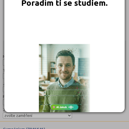
Poradím ti se studiem.
239 Kč
239 Kč
Objednat
Objednat
Studijní programy/obory
Nahoru
Název:
Typ:
Jazyk:
Forma:
Zaměření:
Gymnázium (7941K41)