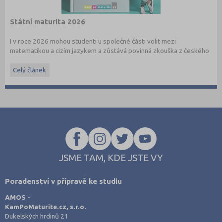
Státní maturita 2026
I v roce 2026 mohou studenti u společné části volit mezi
matematikou a cizím jazykem a zůstává povinná zkouška z českého
jazyka a literatury. Stáhněte si zdarma
e-book
s podrobnými
informacemi.
Celý článek
JSME TAM, KDE JSTE VY
Poradenství v přípravě ke studiu
AMOS -
KamPoMaturite.cz, s.r.o.
Dukelských hrdinů 21