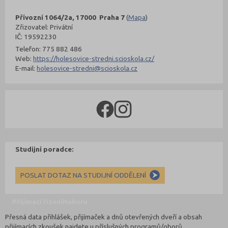
Přívozní 1064/2a, 17000 Praha 7
(
Mapa
)
Zřizovatel: Privátní
IČ: 19592230
Telefon: 775 882 486
Web:
https://holesovice-stredni.scioskola.cz/
E-mail:
holesovice-stredni@scioskola.cz
Studijní poradce:
POSLAT DOTAZ NA STUDIJNÍ ODDĚLENÍ
Přijímací řízení
Nahoru
Přesná data přihlášek, přijímaček a dnů otevřených dveří a obsah
přijímacích zkoušek najdete u příslušných programů/oborů.