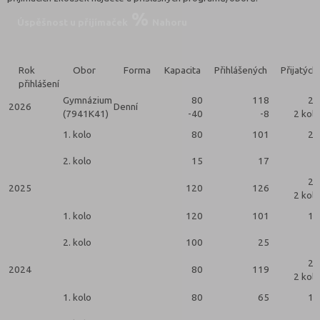
Úspěšnost u přijímaček
Nahoru
Rok
Obor
Forma
Kapacita
Přihlášených
Přijatých
přihlášení
Gymnázium
80
118
25
2026
Denní
(7941K41)
-40
-8
2 kola
1. kolo
80
101
21
2. kolo
15
17
4
21
2025
120
126
2 kola
1. kolo
120
101
16
2. kolo
100
25
5
28
2024
80
119
2 kola
1. kolo
80
65
14