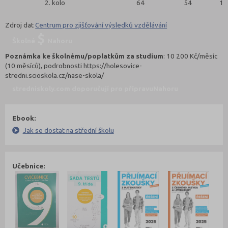
2. kolo
64
54
14
Zdroj dat
Centrum pro zjišťování výsledků vzdělávání
Školné
Nahoru
Poznámka ke školnému/poplatkům za studium
: 10 200 Kč/měsíc
(10 měsíců), podrobnosti https://holesovice-
stredni.scioskola.cz/nase-skola/
stredniskoly.com doporučují pro přípravu
Nahoru
Ebook:
Jak se dostat na střední školu
Učebnice: