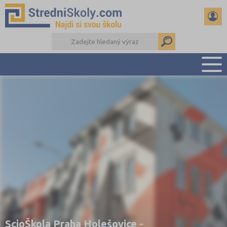
PŘEHLED ŠKOL
PŘÍPRAVA NA PŘIJÍMAČKY
DŮLEŽITÉ TERMÍNY
REFERÁTY A SEMINÁRKY
DALŠÍ DRUHY ŠKOL
ScioŠkola Praha Holešovice -