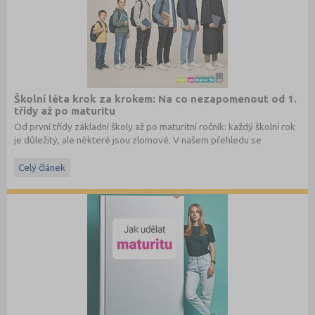
Školní léta krok za krokem: Na co nezapomenout od 1.
třídy až po maturitu
Od první třídy základní školy až po maturitní ročník: každý školní rok
je důležitý, ale některé jsou zlomové. V našem přehledu se
dočtete, na co nezapomenout a na co (a jak) se připravit.
Celý článek