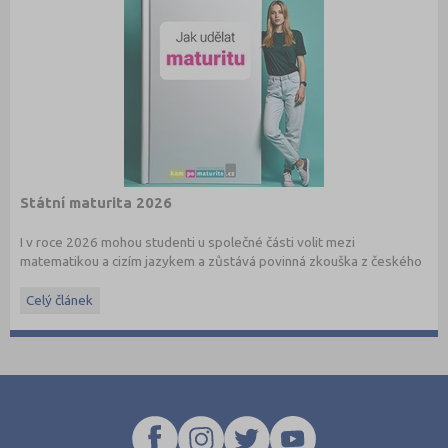
Státní maturita 2026
I v roce 2026 mohou studenti u společné části volit mezi
matematikou a cizím jazykem a zůstává povinná zkouška z českého
jazyka a literatury. Stáhněte si zdarma
e-book
s podrobnými
informacemi.
Celý článek