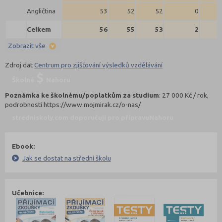
Angličtina
53
52
52
0
Celkem
56
55
53
2
Zobrazit vše
Zdroj dat
Centrum pro zjišťování výsledků vzdělávání
Školné
Nahoru
Poznámka ke školnému/poplatkům za studium
: 27 000 Kč / rok,
podrobnosti https://www.mojmirak.cz/o-nas/
stredniskoly.com doporučují pro přípravu
Nahoru
Ebook:
Jak se dostat na střední školu
Učebnice: