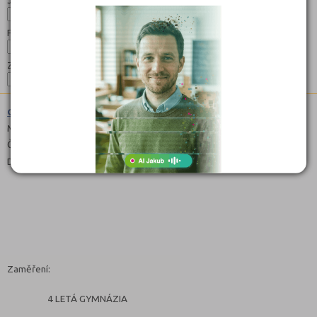
Jazyk:
Forma:
Zaměření:
Gymnázium (7941K41)
Maturitní
Čeština
Denní, Dálkové
Zaměření:
4 LETÁ GYMNÁZIA