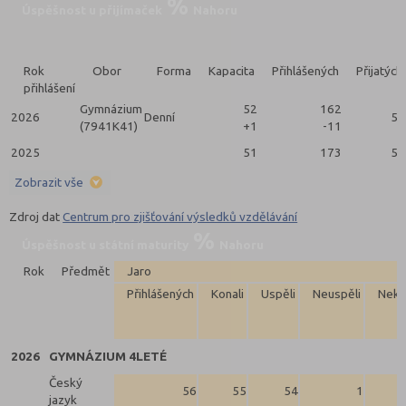
Úspěšnost u přijímaček
Nahoru
Rok
Obor
Forma
Kapacita
Přihlášených
Přijatých
přihlášení
Gymnázium
52
162
2026
Denní
51
(7941K41)
+1
-11
2025
51
173
51
Zobrazit vše
Zdroj dat
Centrum pro zjišťování výsledků vzdělávání
Úspěšnost u státní maturity
Nahoru
Rok
Předmět
Jaro
Přihlášených
Konali
Uspěli
Neuspěli
Neko
2026
GYMNÁZIUM 4LETÉ
Český
56
55
54
1
jazyk