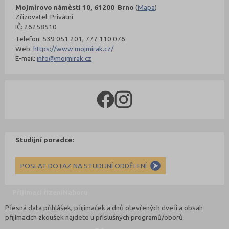
Mojmírovo náměstí 10, 61200 Brno
(
Mapa
)
Zřizovatel: Privátní
IČ: 26258510
Telefon: 539 051 201, 777 110 076
Web:
https://www.mojmirak.cz/
E-mail:
info@mojmirak.cz
Studijní poradce:
POSLAT DOTAZ NA STUDIJNÍ ODDĚLENÍ
Přijímací řízení
Nahoru
Přesná data přihlášek, přijímaček a dnů otevřených dveří a obsah
přijímacích zkoušek najdete u příslušných programů/oborů.