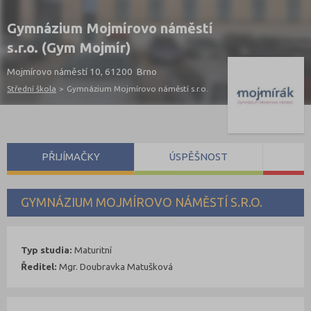
Gymnázium Mojmírovo náměstí
s.r.o. (Gym Mojmír)
Mojmírovo náměstí 10, 61200 Brno
Střední škola
>
Gymnázium Mojmírovo náměstí s.r.o.
PŘIJÍMAČKY
ÚSPĚŠNOST
S
GYMNÁZIUM MOJMÍROVO NÁMĚSTÍ S.R.O.
Typ studia:
Maturitní
Ředitel:
Mgr. Doubravka Matušková