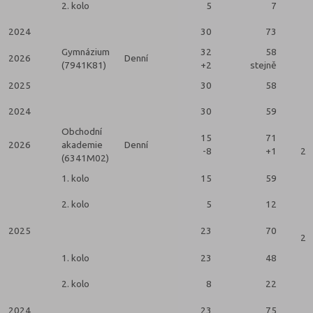
2. kolo
5
7
2024
30
73
Gymnázium
32
58
2026
Denní
(7941K81)
+2
stejně
2025
30
58
2024
30
59
Obchodní
15
71
2026
akademie
Denní
-8
+1
2 
(6341M02)
1. kolo
15
59
2. kolo
5
12
2025
23
70
2 
1. kolo
23
48
2. kolo
8
22
2024
23
75