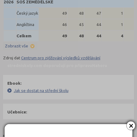
2026
SOŠ ZEMĚDĚLSKÉ
Český jazyk
49
48
47
1
Angličtina
46
45
44
1
Celkem
49
48
44
4
Zobrazit vše
Zdroj dat
Centrum pro zjišťování výsledků vzdělávání
stredniskoly.com doporučují pro přípravu
Nahoru
Ebook:
Jak se dostat na střední školu
Učebnice:
×
Studijní programy/obory
Nahoru
Název: