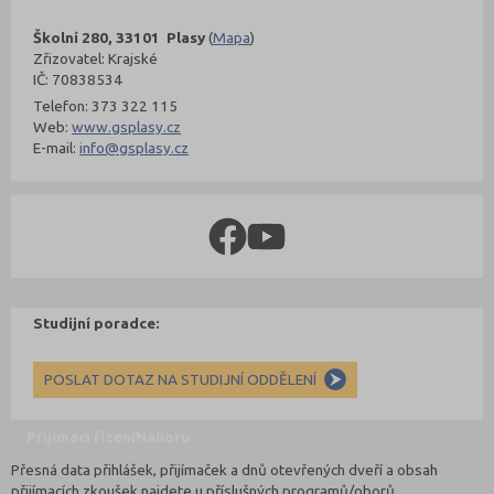
Školní 280, 33101 Plasy
(
Mapa
)
Zřizovatel: Krajské
IČ: 70838534
Telefon: 373 322 115
Web:
www.gsplasy.cz
E-mail:
info@gsplasy.cz
Studijní poradce:
POSLAT DOTAZ NA STUDIJNÍ ODDĚLENÍ
Přijímací řízení
Nahoru
Přesná data přihlášek, přijímaček a dnů otevřených dveří a obsah
přijímacích zkoušek najdete u příslušných programů/oborů.