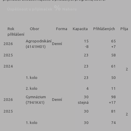
Úspěšnost u přijímaček
Nahoru
Rok
Obor
Forma
Kapacita
Přihlášených
Přijat
přihlášení
Agropodnikání
15
65
2026
Denní
(4141M01)
-8
+7
2025
23
58
2024
23
61
2 
1. kolo
23
50
2. kolo
4
11
Gymnázium
30
98
2026
Denní
(7941K41)
stejná
+17
2025
30
81
2 
1. kolo
30
74