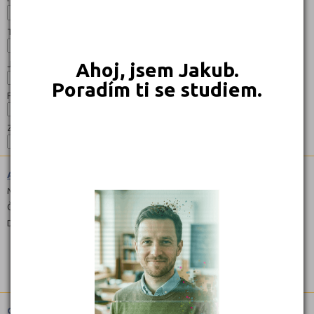
Typ:
Jazyk:
Ahoj, jsem Jakub.
Poradím ti se studiem.
Forma:
Zaměření:
Agropodnikání (4141M01)
Maturitní
Čeština
Denní
Gymnázium (7941K81)