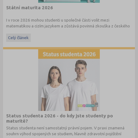
Státní maturita 2026
I v roce 2026 mohou studenti u společné části volit mezi
matematikou a cizím jazykem a zůstává povinná zkouška z českého
jazyka a literatury. Stáhněte si zdarma
e-book
s podrobnými
informacemi.
Celý článek
Status studenta 2026 - do kdy jste studenty po
maturitě?
Status studenta není samostatný právní pojem. V praxi znamená
souhrn výhod spojených se studiem, hlavně zdravotní pojištění