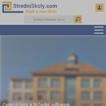
PŘEHLED ŠKOL
PŘÍPRAVA NA PŘIJÍMAČKY
DŮLEŽITÉ TERMÍNY
REFERÁTY A SEMINÁRKY
DALŠÍ DRUHY ŠKOL
Gymnázium a Střední odborná