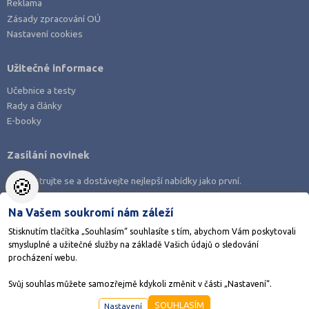
Reklama
Zásady zpracování OÚ
Nastavení cookies
Užitečné informace
Učebnice a testy
Rady a články
E-booky
Zasílání novinek
🍪
Zaregistrujte se a dostávejte nejlepší nabídky jako první.
Na Vašem soukromí nám záleží
Stisknutím tlačítka „Souhlasím“ souhlasíte s tím, abychom Vám poskytovali
smysluplné a užitečné služby na základě Vašich údajů o sledování
Stáhněte si aplikaci Adresář škol
procházení webu.
Svůj souhlas můžete samozřejmě kdykoli změnit v části „Nastavení“.
©1998-2026
AMOS KamPoMaturite.cz
, s.r.o., stránky vytvořilo
Anawe
SOUHLASÍM
Nastavení