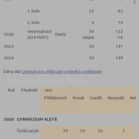
2 
1. kolo
23
65
2. kolo
4
10
Veterinářství
30
125
2026
Denní
(4341M01)
stejná
-16
2025
30
141
2024
30
149
Zdroj dat
Centrum pro zjišťování výsledků vzdělávání
Úspěšnost u státní maturity
Nahoru
Rok
Předmět
Jaro
Přihlášených
Konali
Uspěli
Neuspěli
Neko
2026
GYMNÁZIUM 4LETÉ
Český jazyk
30
29
26
3