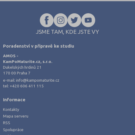
naleznete nově také na
www.StredniSkoly.com
u jednotlivých škol
spolu s šancemi u maturitní zkoušky. Přihlášku podávají i zájemci o
studium v nematuritním oboru.
JSME TAM, KDE JSTE VY
Poradenství v přípravě ke studiu
AMOS -
KamPoMaturite.cz, s.r.o.
Dukelských hrdinů 21
170 00 Praha 7
e-mail:
info@kampomaturite.cz
tel:
+420 606 411 115
Informace
Kontakty
Mapa serveru
RSS
Spolupráce