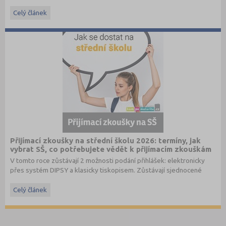
hrazené státem, studentské slevy na dopravu a další.
Celý článek
Přijímací zkoušky na střední školu 2026: termíny, jak
vybrat SŠ, co potřebujete vědět k přijímacím zkouškám
V tomto roce zůstávají 2 možnosti podání přihlášek: elektronicky
přes systém DIPSY a klasicky tiskopisem. Zůstávají sjednocené
termíny do oborů s talentovou zkouškou a oborů bez talentové
zkoušky. Stále je možné podat až 3 přihlášky pro maturitní obory
Celý článek
bez talentové zkoušky a 2 přihlášky pro obory s talentovou
zkouškou v 1. a 2. kole. V systému DIPSY jsou k dispozici informace
o počtech uchazečů a přihlášek v minulém roce, tyto informace