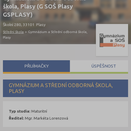
škola, Plasy (G SOŠ Plasy
GSPLASY)
Školní 280, 33101 Plasy
Střední škola
>
Gymnázium a Střední odborná škola,
Plasy
PŘIJÍMAČKY
ÚSPĚŠNOST
GYMNÁZIUM A STŘEDNÍ ODBORNÁ ŠKOLA,
PLASY
Typ studia:
Maturitní
Ředitel:
Mgr. Markéta Lorenzová