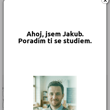
229 Kč
225 Kč
215 Kč
189 Kč
Objednat
Objednat
Objednat
Objednat
Ahoj, jsem Jakub.
Poradím ti se studiem.
169 Kč
169 Kč
Objednat
Objednat
Studijní programy/obory
Nahoru
Název:
Typ: