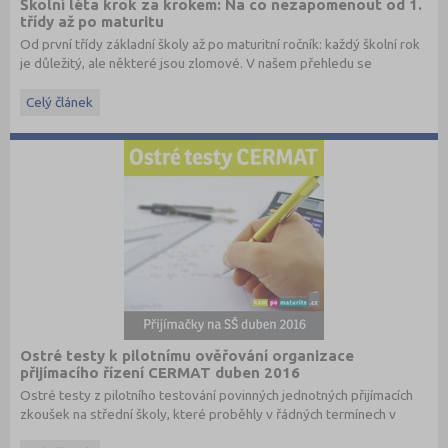
Školní léta krok za krokem: Na co nezapomenout od 1.
třídy až po maturitu
Od první třídy základní školy až po maturitní ročník: každý školní rok
je důležitý, ale některé jsou zlomové. V našem přehledu se
dočtete, na co nezapomenout a na co (a jak) se připravit.
Celý článek
Ostré testy k pilotnímu ověřování organizace
přijímacího řízení CERMAT duben 2016
Ostré testy z pilotního testování povinných jednotných přijímacích
zkoušek na střední školy, které proběhly v řádných termínech v
dubnu 2016, převzato ze stránek
www.cermat.cz
.