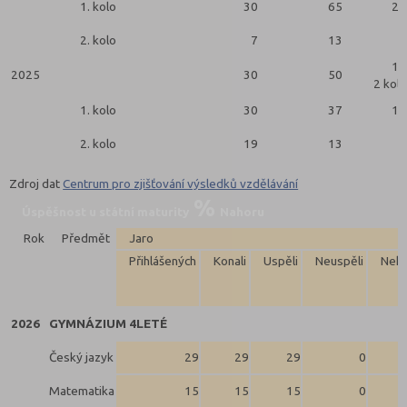
1. kolo
30
65
23
2. kolo
7
13
2
13
2025
30
50
2 kola
1. kolo
30
37
11
2. kolo
19
13
2
Zdroj dat
Centrum pro zjišťování výsledků vzdělávání
Úspěšnost u státní maturity
Nahoru
Rok
Předmět
Jaro
Přihlášených
Konali
Uspěli
Neuspěli
Neko
2026
GYMNÁZIUM 4LETÉ
Český jazyk
29
29
29
0
Matematika
15
15
15
0