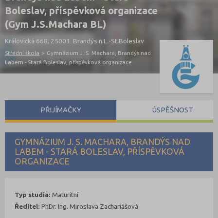
Boleslav, příspěvková organizace
(Gym J.S.Machara BL)
Královická 668, 25001 Brandýs n.L.-St.Boleslav
Střední škola
>
Gymnázium J. S. Machara, Brandýs nad
Labem - Stará Boleslav, příspěvková organizace
PŘIJÍMAČKY
ÚSPĚŠNOST
GYMNÁZIUM J. S. MACHARA, BRANDÝS NAD
LABEM - STARÁ BOLESLAV, PŘÍSPĚVKOVÁ
ORGANIZACE
Typ studia:
Maturitní
Ředitel:
PhDr. Ing. Miroslava Zachariášová