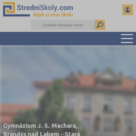
PŘEHLED ŠKOL
PŘÍPRAVA NA PŘIJÍMAČKY
DŮLEŽITÉ TERMÍNY
REFERÁTY A SEMINÁRKY
DALŠÍ DRUHY ŠKOL
Gymnázium J. S. Machara,
Brandýs nad Labem - Stará