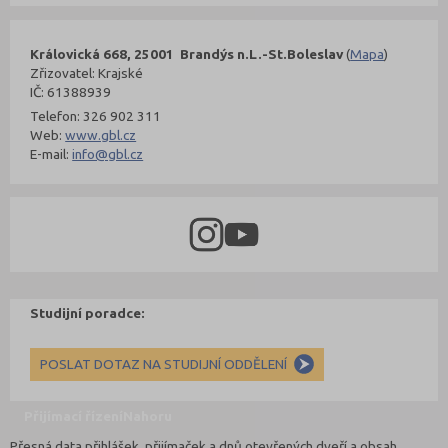
Královická 668, 25001 Brandýs n.L.-St.Boleslav
(
Mapa
)
Zřizovatel: Krajské
IČ: 61388939
Telefon: 326 902 311
Web:
www.gbl.cz
E-mail:
info@gbl.cz
Studijní poradce:
POSLAT DOTAZ NA STUDIJNÍ ODDĚLENÍ
Přijímací řízení
Nahoru
Přesná data přihlášek, přijímaček a dnů otevřených dveří a obsah