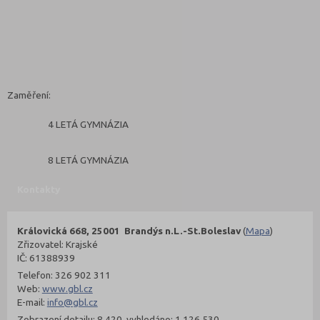
Zaměření:
4 LETÁ GYMNÁZIA
8 LETÁ GYMNÁZIA
Kontakty
Královická 668, 25001 Brandýs n.L.-St.Boleslav
(
Mapa
)
Zřizovatel: Krajské
IČ: 61388939
Telefon: 326 902 311
Web:
www.gbl.cz
E-mail:
info@gbl.cz
Zobrazení detailu: 8 420, vyhledáno: 1 126 530