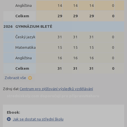
Angličtina
14
14
14
0
Celkem
29
29
29
0
2026
GYMNÁZIUM 8LETÉ
Český jazyk
31
31
31
0
Matematika
15
15
15
0
Angličtina
16
16
16
0
Celkem
31
31
31
0
Zobrazit vše
Zdroj dat
Centrum pro zjišťování výsledků vzdělávání
stredniskoly.com doporučují pro přípravu
Nahoru
Ebook:
Jak se dostat na střední školu