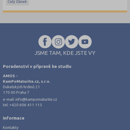
Celý článek
Stáhněte si ostré i ilustrační testy
z minulých let
.
JSME TAM, KDE JSTE VY
Poradenství v přípravě ke studiu
AMOS -
KamPoMaturite.cz, s.r.o.
Dukelských hrdinů 21
170 00 Praha 7
e-mail:
info@kampomaturite.cz
tel:
+420 606 411 115
Informace
Kontakty