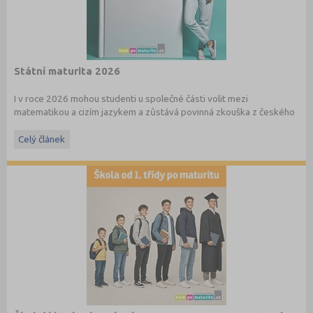
Státní maturita 2026
I v roce 2026 mohou studenti u společné části volit mezi
matematikou a cizím jazykem a zůstává povinná zkouška z českého
jazyka a literatury. Stáhněte si zdarma
e-book
s podrobnými
informacemi.
Celý článek