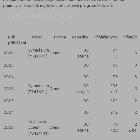
přijímacích zkoušek najdete u příslušných programů/oborů.
Úspěšnost u přijímaček
Nahoru
Rok
Obor
Forma
Kapacita
Přihlášených
Přijatých
přihlášení
Gymnázium
30
94
2026
Denní
30
(7941K41)
stejná
-3
2025
30
97
30
2024
30
79
30
Gymnázium
30
233
2026
Denní
30
(7941K81)
stejná
+11
2025
30
222
29
2024
30
212
27
Technické
30
78
25
2026
lyceum
Denní
stejná
+28
2 kola
(7842M01)