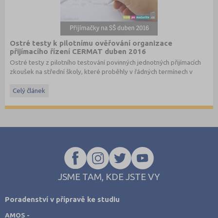
Ostré testy k pilotnímu ověřování organizace
přijímacího řízení CERMAT duben 2016
Ostré testy z pilotního testování povinných jednotných přijímacích
zkoušek na střední školy, které proběhly v řádných termínech v
dubnu 2016, převzato ze stránek
www.cermat.cz
.
Celý článek
Stáhněte si ostré i ilustrační testy
z minulých let
.
JSME TAM, KDE JSTE VY
Poradenství v přípravě ke studiu
AMOS -