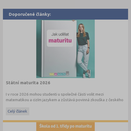
Doporučené články:
Státní maturita 2026
I v roce 2026 mohou studenti u společné části volit mezi
matematikou a cizím jazykem a zůstává povinná zkouška z českého
jazyka a literatury. Stáhněte si zdarma
e-book
s podrobnými
informacemi.
Celý článek