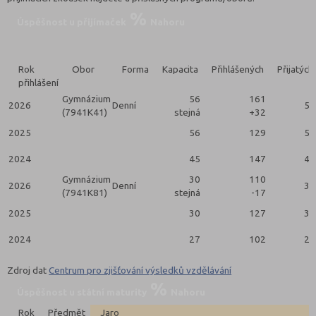
Úspěšnost u přijímaček
Nahoru
Rok
Obor
Forma
Kapacita
Přihlášených
Přijatých
přihlášení
Gymnázium
56
161
2026
Denní
56
(7941K41)
stejná
+32
2025
56
129
56
2024
45
147
45
Gymnázium
30
110
2026
Denní
30
(7941K81)
stejná
-17
2025
30
127
30
2024
27
102
27
Zdroj dat
Centrum pro zjišťování výsledků vzdělávání
Úspěšnost u státní maturity
Nahoru
Rok
Předmět
Jaro