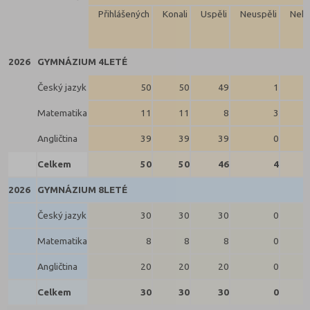
Přihlášených
Konali
Uspěli
Neuspěli
Neko
2026
GYMNÁZIUM 4LETÉ
Český jazyk
50
50
49
1
Matematika
11
11
8
3
Angličtina
39
39
39
0
Celkem
50
50
46
4
2026
GYMNÁZIUM 8LETÉ
Český jazyk
30
30
30
0
Matematika
8
8
8
0
Angličtina
20
20
20
0
Celkem
30
30
30
0