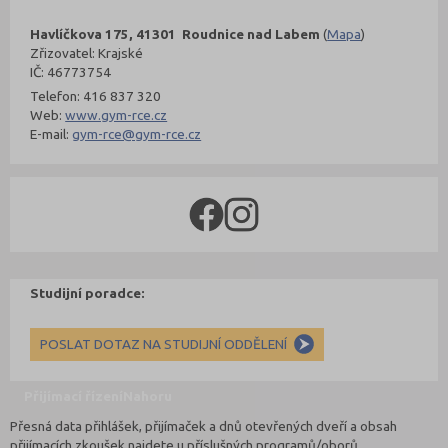
Havlíčkova 175, 41301 Roudnice nad Labem
(
Mapa
)
Zřizovatel: Krajské
IČ: 46773754
Telefon: 416 837 320
Web:
www.gym-rce.cz
E-mail:
gym-rce@gym-rce.cz
Studijní poradce:
POSLAT DOTAZ NA STUDIJNÍ ODDĚLENÍ
Přijímací řízení
Nahoru
Přesná data přihlášek, přijímaček a dnů otevřených dveří a obsah
přijímacích zkoušek najdete u příslušných programů/oborů.