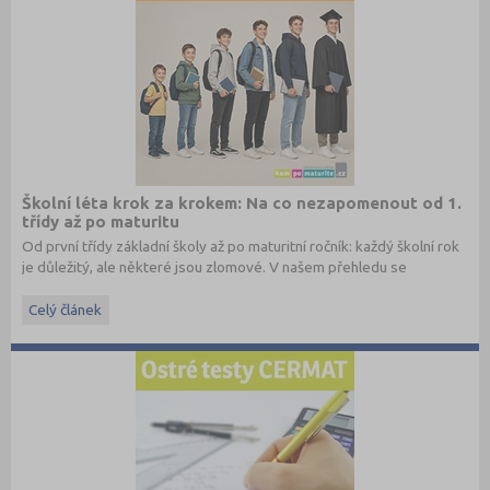
Školní léta krok za krokem: Na co nezapomenout od 1.
třídy až po maturitu
Od první třídy základní školy až po maturitní ročník: každý školní rok
je důležitý, ale některé jsou zlomové. V našem přehledu se
dočtete, na co nezapomenout a na co (a jak) se připravit.
Celý článek