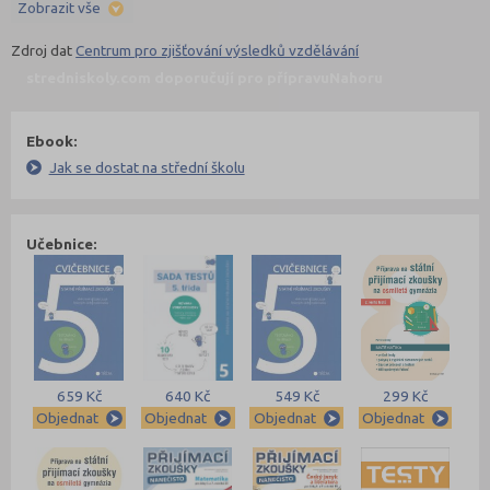
Zobrazit vše
Zdroj dat
Centrum pro zjišťování výsledků vzdělávání
stredniskoly.com doporučují pro přípravu
Nahoru
Ebook:
Jak se dostat na střední školu
Učebnice:
659 Kč
640 Kč
549 Kč
299 Kč
Objednat
Objednat
Objednat
Objednat