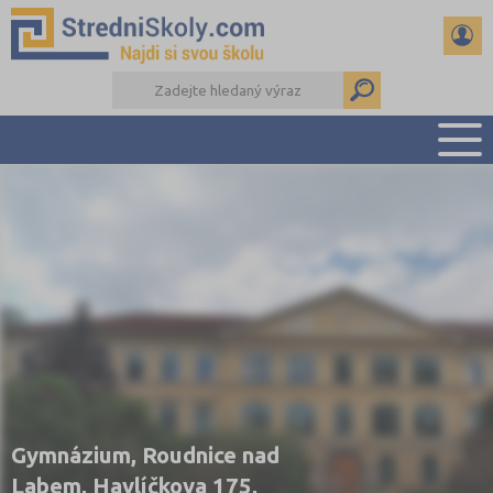
PŘEHLED ŠKOL
PŘÍPRAVA NA PŘIJÍMAČKY
DŮLEŽITÉ TERMÍNY
REFERÁTY A SEMINÁRKY
DALŠÍ DRUHY ŠKOL
Gymnázium, Roudnice nad
Labem, Havlíčkova 175,