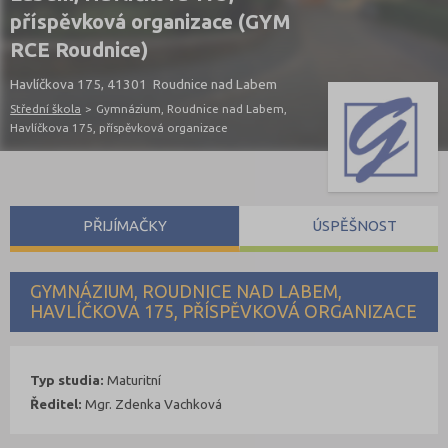
příspěvková organizace (GYM
RCE Roudnice)
Havlíčkova 175, 41301 Roudnice nad Labem
Střední škola
>
Gymnázium, Roudnice nad Labem,
Havlíčkova 175, příspěvková organizace
PŘIJÍMAČKY
ÚSPĚŠNOST
GYMNÁZIUM, ROUDNICE NAD LABEM,
HAVLÍČKOVA 175, PŘÍSPĚVKOVÁ ORGANIZACE
Typ studia:
Maturitní
Ředitel:
Mgr. Zdenka Vachková