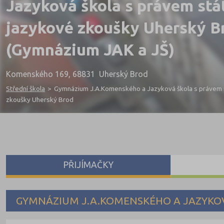
Jazyková škola s právem stá
jazykové zkoušky Uherský B
(Gymnázium JAK a JŠ)
Komenského 169, 68831 Uherský Brod
Střední škola
>
Gymnázium J.A.Komenského a Jazyková škola s právem s
zkoušky Uherský Brod
PŘIJÍMAČKY
GYMNÁZIUM J.A.KOMENSKÉHO A JAZYKOV