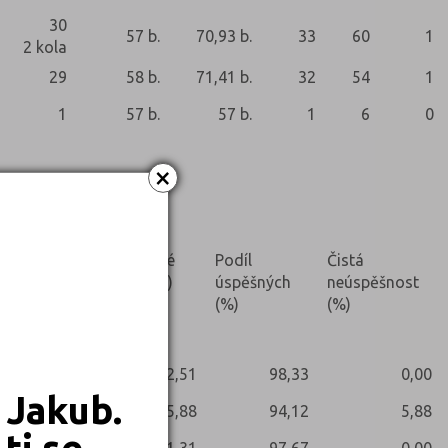
30
57 b.
70,93 b.
33
60
1
2 kola
29
58 b.
71,41 b.
32
54
1
1
57 b.
57 b.
1
6
0
×
Nekonali
Prúměrné
Podíl
Čistá
skóre (%)
úspěšných
neúspěšnost
(%)
(%)
82,51
98,33
0,00
 Jakub.
65,88
94,12
5,88
ti se