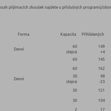
obsah přijímacích zkoušek najdete u příslušných programů/obor
Forma
Kapacita
Přihlášených
60
149
Denní
stejná
+4
60
145
60
162
30
98
Denní
stejná
-23
30
121
30
104
2
17