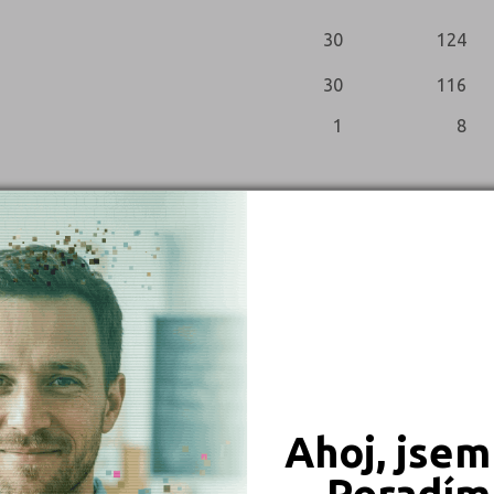
30
124
30
116
1
8
Celkem (jaro i podzim)
pěli
Nekonali
Přihlášených
Konali
Uspěli
Neuspěli
0
1
Ahoj, jsem
1
0
Poradím 