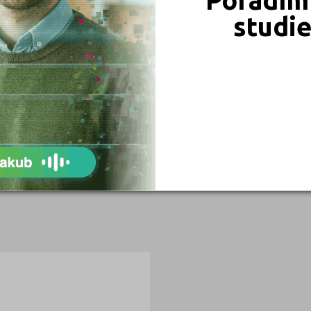
0
1
studi
1
1
0
0
0
0
0
0
0
0