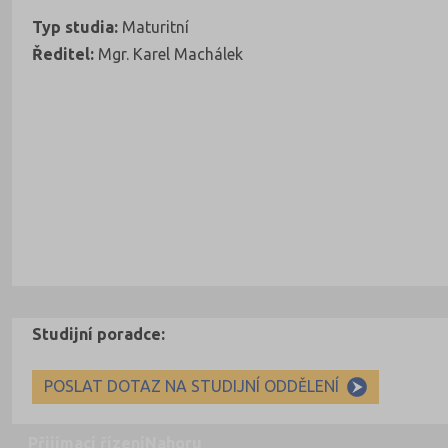
Typ studia:
Maturitní
Ředitel:
Mgr. Karel Machálek
Studijní poradce:
POSLAT DOTAZ NA STUDIJNÍ ODDĚLENÍ
Přijímací řízení
Nahoru