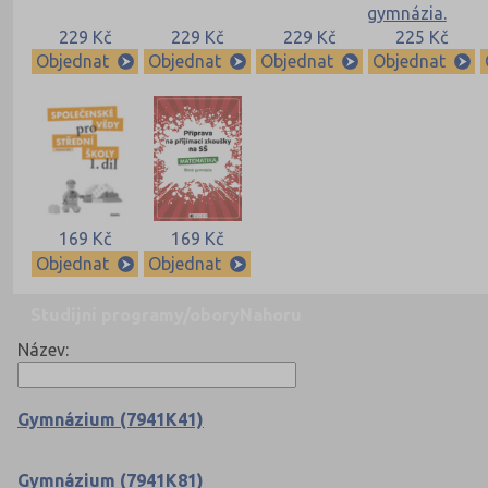
229 Kč
229 Kč
229 Kč
225 Kč
Objednat
Objednat
Objednat
Objednat
169 Kč
169 Kč
Objednat
Objednat
Studijní programy/obory
Nahoru
Název:
Gymnázium (7941K41)
Gymnázium (7941K81)