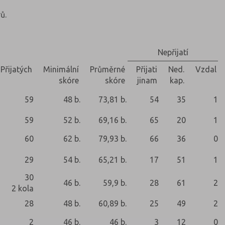
ů.
Nepřijatí
Přijatých
Minimální
Průměrné
Přijati
Ned.
Vzdal
skóre
skóre
jinam
kap.
59
48 b.
73,81 b.
54
35
1
59
52 b.
69,16 b.
65
20
1
60
62 b.
79,93 b.
66
36
0
29
54 b.
65,21 b.
17
51
1
30
46 b.
59,9 b.
28
61
2
2 kola
28
48 b.
60,89 b.
25
49
2
2
46 b.
46 b.
3
12
0