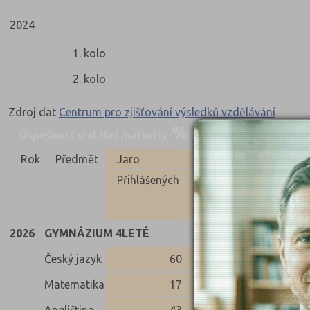
2024
1. kolo
2. kolo
Zdroj dat
Centrum pro zjišťování výsledků vzdělávání
Úspěšnost u státní maturity
Nahoru
Rok
Předmět
Jaro
Přihlášených
Konali
Uspěli
Neus
2026
GYMNÁZIUM 4LETÉ
Český jazyk
60
59
59
Matematika
17
17
16