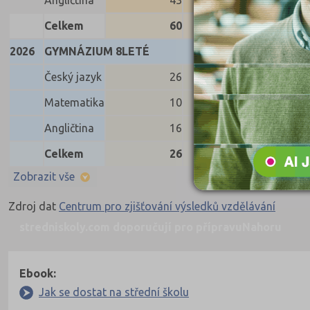
Angličtina
43
42
42
Celkem
60
59
58
2026
GYMNÁZIUM 8LETÉ
Český jazyk
26
26
26
Matematika
10
10
10
Angličtina
16
16
16
Celkem
26
26
26
Zobrazit vše
Zdroj dat
Centrum pro zjišťování výsledků vzdělávání
stredniskoly.com doporučují pro přípravu
Nahoru
Ebook:
Jak se dostat na střední školu