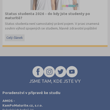
Status studenta 2026 - do kdy jste studenty po
maturitě?
Status studenta není samostatný právní pojem. V praxi znamená
souhrn výhod spojených se studiem, hlavně zdravotní pojištění
hrazené státem, studentské slevy na dopravu a další.
Celý článek
JSME TAM, KDE JSTE VY
Poradenství v přípravě ke studiu
AMOS -
KamPoMaturite.cz, s.r.o.
Dukelských hrdinů 21