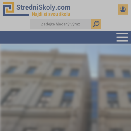
PŘEHLED ŠKOL
PŘÍPRAVA NA PŘIJÍMAČKY
DŮLEŽITÉ TERMÍNY
REFERÁTY A SEMINÁRKY
DALŠÍ DRUHY ŠKOL