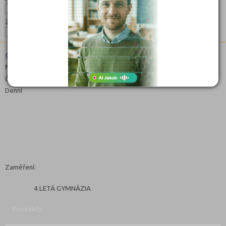
Zaměření:
Gymnázium (7941K41)
Maturitní
Čeština
Denní
Zaměření:
4 LETÁ GYMNÁZIA
Kontakty