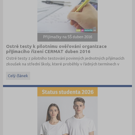
Ostré testy k pilotnímu ověřování organizace
přijímacího řízení CERMAT duben 2016
Ostré testy z pilotního testování povinných jednotných přijímacích
zkoušek na střední školy, které proběhly v řádných termínech v
dubnu 2016, převzato ze stránek
www.cermat.cz
.
Celý článek
Stáhněte si ostré i ilustrační testy
z minulých let
.