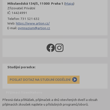
Mikulandská 134/5, 11000 Praha 1
(
Mapa
)
Zřizovatel: Privátní
IČ: 14424991
Telefon: 731 521 632
Web:
https://www.artion.cz/
E-mail:
gymnazium@artion.cz
Studijní poradce:
POSLAT DOTAZ NA STUDIJNÍ ODDĚLENÍ
Přijímací řízení
Nahoru
Přesná data přihlášek, přijímaček a dnů otevřených dveří a obsah
přijímacích zkoušek najdete u příslušných programů/oborů.