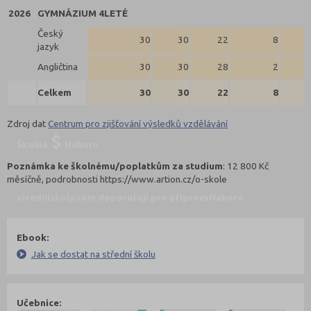
2026
GYMNÁZIUM 4LETÉ
Český
30
30
22
8
jazyk
Angličtina
30
30
28
2
Celkem
30
30
22
8
Zdroj dat
Centrum pro zjišťování výsledků vzdělávání
Školné
Nahoru
Poznámka ke školnému/poplatkům za studium
: 12 800 Kč
měsíčně, podrobnosti https://www.artion.cz/o-skole
stredniskoly.com doporučují pro přípravu
Nahoru
Ebook:
Jak se dostat na střední školu
Učebnice: