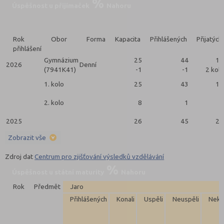
Úspěšnost u přijímaček
Nahoru
Rok
Obor
Forma
Kapacita
Přihlášených
Přijatých
přihlášení
Gymnázium
25
44
16
2026
Denní
(7941K41)
-1
-1
2 kola
1. kolo
25
43
15
2. kolo
8
1
1
2025
26
45
23
Zobrazit vše
Zdroj dat
Centrum pro zjišťování výsledků vzdělávání
Úspěšnost u státní maturity
Nahoru
Rok
Předmět
Jaro
Přihlášených
Konali
Uspěli
Neuspěli
Neko