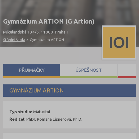
Gymnázium ARTION (G Artion)
Mikulandská 134/5, 11000 Praha 1
Střední škola
>
Gymnázium ARTION
PŘIJÍMAČKY
ÚSPĚŠNOST
S
GYMNÁZIUM ARTION
Typ studia:
Maturitní
Ředitel:
PhDr. Romana Lisnerová, Ph.D.