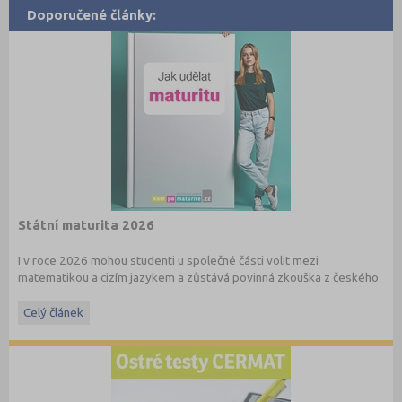
Doporučené články:
Státní maturita 2026
I v roce 2026 mohou studenti u společné části volit mezi
matematikou a cizím jazykem a zůstává povinná zkouška z českého
jazyka a literatury. Stáhněte si zdarma
e-book
s podrobnými
informacemi.
Celý článek