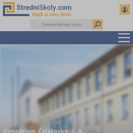
PŘEHLED ŠKOL
PŘÍPRAVA NA PŘIJÍMAČKY
DŮLEŽITÉ TERMÍNY
REFERÁTY A SEMINÁRKY
DALŠÍ DRUHY ŠKOL
Gymnázium, Čelákovice, J. A.