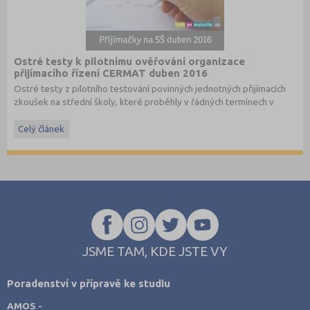
Ostré testy k pilotnímu ověřování organizace
přijímacího řízení CERMAT duben 2016
Ostré testy z pilotního testování povinných jednotných přijímacích
zkoušek na střední školy, které proběhly v řádných termínech v
dubnu 2016, převzato ze stránek
www.cermat.cz
.
Celý článek
Stáhněte si ostré i ilustrační testy
z minulých let
.
JSME TAM, KDE JSTE VY
Poradenství v přípravě ke studiu
AMOS -