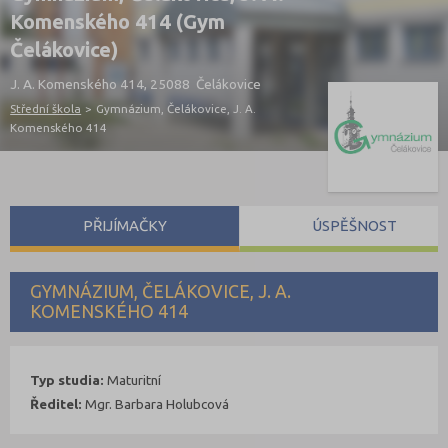
Komenského 414 (Gym
Čelákovice)
J. A. Komenského 414, 25088 Čelákovice
Střední škola
>
Gymnázium, Čelákovice, J. A.
Komenského 414
PŘIJÍMAČKY
ÚSPĚŠNOST
GYMNÁZIUM, ČELÁKOVICE, J. A.
KOMENSKÉHO 414
Typ studia:
Maturitní
Ředitel:
Mgr. Barbara Holubcová