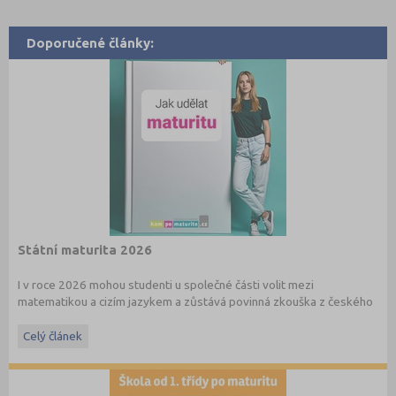
Doporučené články:
Státní maturita 2026
I v roce 2026 mohou studenti u společné části volit mezi
matematikou a cizím jazykem a zůstává povinná zkouška z českého
jazyka a literatury. Stáhněte si zdarma
e-book
s podrobnými
informacemi.
Celý článek