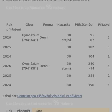
Úspěšnost u přijímaček
Nahoru
Rok
Obor
Forma
Kapacita
Přihlášených
Přijatých
přihlášení
Gymnázium
30
95
2026
Denní
30
(7941K41)
stejná
-87
2025
30
182
30
2024
30
104
28
Gymnázium
30
240
2026
Denní
30
(7941K81)
stejná
-14
2025
30
254
29
2024
30
198
30
Zdroj dat
Centrum pro zjišťování výsledků vzdělávání
Úspěšnost u státní maturity
Nahoru
Rok
Předmět
Jaro