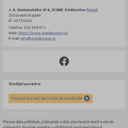
J. A. Komenského 414, 25088 Čelákovice
(
Mapa
)
Zřizovatel: Krajské
IČ: 43755054
Telefon: 326 929 011
Web:
https://www.gcelakovice.cz/
E-mail:
info@gcelakovice.cz
Studijní poradce:
POSLAT DOTAZ NA STUDIJNÍ ODDĚLENÍ
Přijímací řízení
Nahoru
Přesná data přihlášek, přijímaček a dnů otevřených dveří a obsah
přijímacích zkoušek najdete u příslušných programů/oborů.