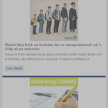
Školní léta krok za krokem: Na co nezapomenout od 1.
třídy až po maturitu
Od první třídy základní školy až po maturitní ročník: každý školní rok
je důležitý, ale některé jsou zlomové. V našem přehledu se
dočtete, na co nezapomenout a na co (a jak) se připravit.
Celý článek