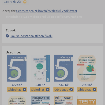
Zobrazit vše
Zdroj dat
Centrum pro zjišťování výsledků vzdělávání
stredniskoly.com doporučují pro přípravu
Nahoru
Ebook:
Jak se dostat na střední školu
Učebnice:
659 Kč
640 Kč
549 Kč
299 Kč
Objednat
Objednat
Objednat
Objednat