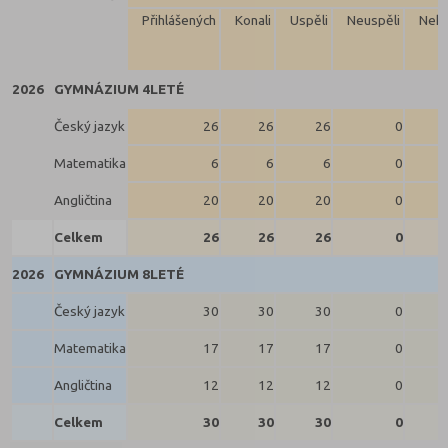
Přihlášených
Konali
Uspěli
Neuspěli
Neko
2026
GYMNÁZIUM 4LETÉ
Český jazyk
26
26
26
0
Matematika
6
6
6
0
Angličtina
20
20
20
0
Celkem
26
26
26
0
2026
GYMNÁZIUM 8LETÉ
Český jazyk
30
30
30
0
Matematika
17
17
17
0
Angličtina
12
12
12
0
Celkem
30
30
30
0