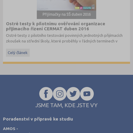
Ostré testy k pilotnímu ověřování organizace
přijímacího řízení CERMAT duben 2016
Ostré testy z pilotního testování povinných jednotných přijímacích
zkoušek na střední školy, které proběhly v řádných termínech v
dubnu 2016, převzato ze stránek
www.cermat.cz
.
Celý článek
Stáhněte si ostré i ilustrační testy
z minulých let
.
JSME TAM, KDE JSTE VY
Poradenství v přípravě ke studiu
AMOS -