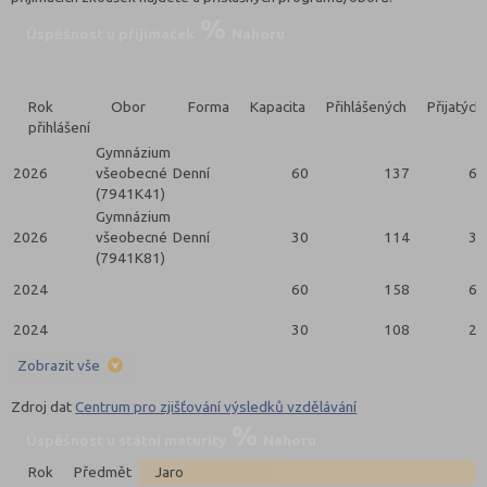
Úspěšnost u přijímaček
Nahoru
Rok
Obor
Forma
Kapacita
Přihlášených
Přijatých
přihlášení
Gymnázium
2026
všeobecné
Denní
60
137
60
(7941K41)
Gymnázium
2026
všeobecné
Denní
30
114
30
(7941K81)
2024
60
158
60
2024
30
108
29
Zobrazit vše
Zdroj dat
Centrum pro zjišťování výsledků vzdělávání
Úspěšnost u státní maturity
Nahoru
Rok
Předmět
Jaro