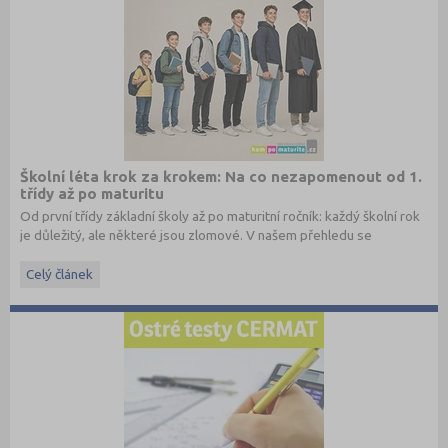
Školní léta krok za krokem: Na co nezapomenout od 1.
třídy až po maturitu
Od první třídy základní školy až po maturitní ročník: každý školní rok
je důležitý, ale některé jsou zlomové. V našem přehledu se
dočtete, na co nezapomenout a na co (a jak) se připravit.
Celý článek