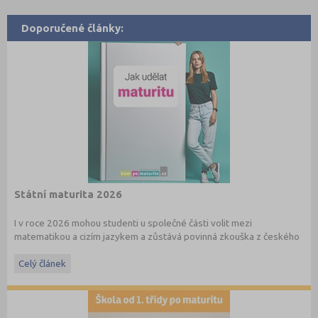
Doporučené články:
Státní maturita 2026
I v roce 2026 mohou studenti u společné části volit mezi
matematikou a cizím jazykem a zůstává povinná zkouška z českého
jazyka a literatury. Stáhněte si zdarma
e-book
s podrobnými
informacemi.
Celý článek