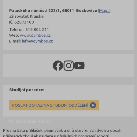
Palackého náměstí 222/1, 68011 Boskovice
(
Mapa
)
Zřizovatel: Krajské
IČ: 62073109
Telefon: 516 802 211
Web:
www.gymbos.cz
E-mail:
info@gymbos.cz
Studijní poradce:
POSLAT DOTAZ NA STUDIJNÍ ODDĚLENÍ
Přijímací řízení
Nahoru
Přesná data přihlášek, přijímaček a dnů otevřených dveří a obsah
přijímacích zkoušek najdete u příslušných programů/oborů.