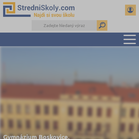
PŘEHLED ŠKOL
PŘÍPRAVA NA PŘIJÍMAČKY
DŮLEŽITÉ TERMÍNY
REFERÁTY A SEMINÁRKY
DALŠÍ DRUHY ŠKOL
Gymnázium Boskovice,