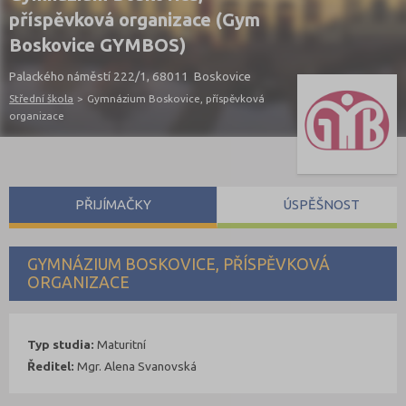
příspěvková organizace (Gym
Boskovice GYMBOS)
Palackého náměstí 222/1, 68011 Boskovice
Střední škola
>
Gymnázium Boskovice, příspěvková
organizace
PŘIJÍMAČKY
ÚSPĚŠNOST
GYMNÁZIUM BOSKOVICE, PŘÍSPĚVKOVÁ
ORGANIZACE
Typ studia:
Maturitní
Ředitel:
Mgr. Alena Svanovská