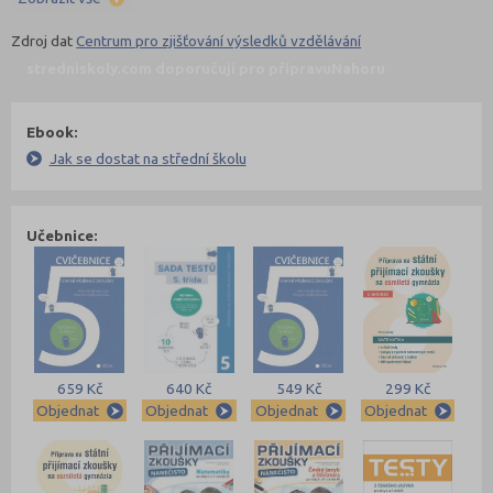
Zdroj dat
Centrum pro zjišťování výsledků vzdělávání
stredniskoly.com doporučují pro přípravu
Nahoru
Ebook:
Jak se dostat na střední školu
Učebnice:
659 Kč
640 Kč
549 Kč
299 Kč
Objednat
Objednat
Objednat
Objednat