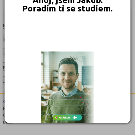
Objednat
Objednat
Poradím ti se studiem.
Studijní programy/obory
Nahoru
Název:
Typ:
Jazyk:
Forma:
Zaměření:
Gymnázium (7941K81)
Maturitní
Čeština
Denní