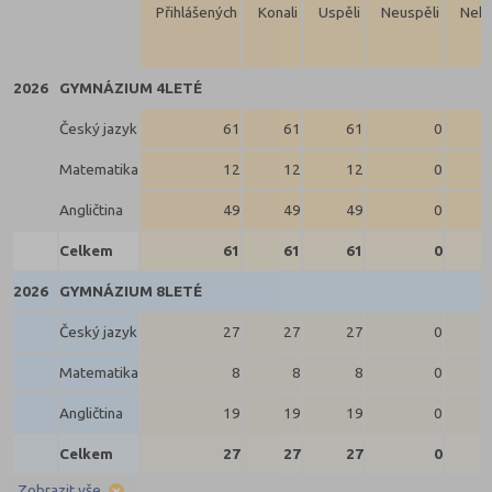
Přihlášených
Konali
Uspěli
Neuspěli
Neko
2026
GYMNÁZIUM 4LETÉ
Český jazyk
61
61
61
0
Matematika
12
12
12
0
Angličtina
49
49
49
0
Celkem
61
61
61
0
2026
GYMNÁZIUM 8LETÉ
Český jazyk
27
27
27
0
Matematika
8
8
8
0
Angličtina
19
19
19
0
Celkem
27
27
27
0
Zobrazit vše