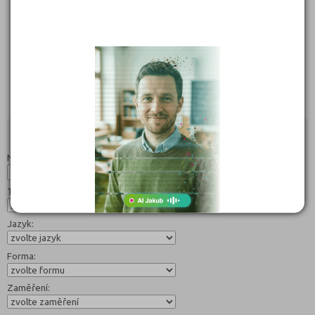
169 Kč
169 Kč
Objednat
Objednat
Studijní programy/obory
Nahoru
Název:
Typ:
Jazyk:
Forma:
Zaměření: