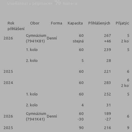
Úspěšnost u přijímaček
Nahoru
Rok
Obor
Forma
Kapacita
Přihlášených
Přijatých
přihlášení
Gymnázium
60
267
59
2026
Denní
(7941K81)
stejná
+46
2 kola
1. kolo
60
239
54
2. kolo
5
28
5
2025
60
221
60
60
2024
60
283
2 kola
1. kolo
60
252
56
2. kolo
4
31
4
Gymnázium
60
189
2026
Denní
60
(7941K41)
-30
-27
2025
90
216
90