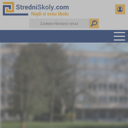
PŘEHLED ŠKOL
PŘÍPRAVA NA PŘIJÍMAČKY
DŮLEŽITÉ TERMÍNY
REFERÁTY A SEMINÁRKY
DALŠÍ DRUHY ŠKOL