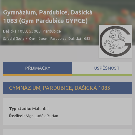
Gymnázium, Pardubice, Dašická
1083 (Gym Pardubice GYPCE)
Dašická 1083, 53003 Pardubice
Střední škola
>
Gymnázium, Pardubice, Dašická 1083
PŘIJÍMAČKY
ÚSPĚŠNOST
GYMNÁZIUM, PARDUBICE, DAŠICKÁ 1083
Typ studia:
Maturitní
Ředitel:
Mgr. Luděk Burian