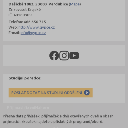
Dašická 1083, 53003 Pardubice
(
Mapa
)
Zřizovatel: Krajské
IČ: 48160989
Telefon: 466 650 715
Web:
http://www.gypce.cz
E-mail:
info@gypce.cz
Studijní poradce:
POSLAT DOTAZ NA STUDIJNÍ ODDĚLENÍ
Přijímací řízení
Nahoru
Přesná data přihlášek, přijímaček a dnů otevřených dveří a obsah
přijímacích zkoušek najdete u příslušných programů/oborů.