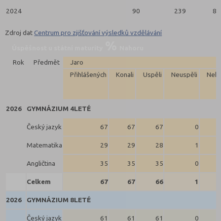
2024
90
239
89
Zdroj dat
Centrum pro zjišťování výsledků vzdělávání
Úspěšnost u státní maturity
Nahoru
Rok
Předmět
Jaro
Přihlášených
Konali
Uspěli
Neuspěli
Neko
2026
GYMNÁZIUM 4LETÉ
Český jazyk
67
67
67
0
Matematika
29
29
28
1
Angličtina
35
35
35
0
Celkem
67
67
66
1
2026
GYMNÁZIUM 8LETÉ
Český jazyk
61
61
61
0