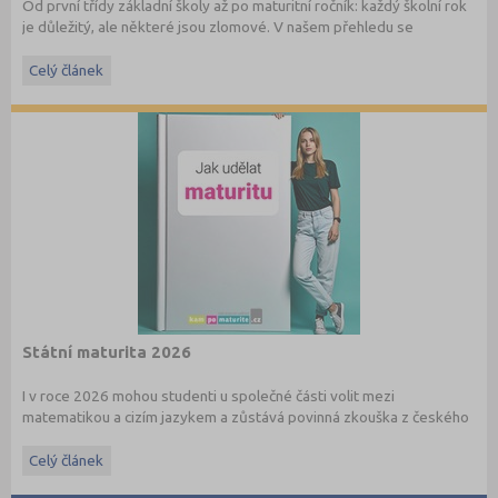
Od první třídy základní školy až po maturitní ročník: každý školní rok
je důležitý, ale některé jsou zlomové. V našem přehledu se
dočtete, na co nezapomenout a na co (a jak) se připravit.
Celý článek
Státní maturita 2026
I v roce 2026 mohou studenti u společné části volit mezi
matematikou a cizím jazykem a zůstává povinná zkouška z českého
jazyka a literatury. Stáhněte si zdarma
e-book
s podrobnými
informacemi.
Celý článek