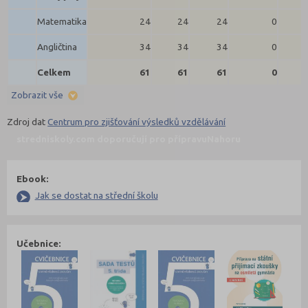
Matematika
24
24
24
0
Angličtina
34
34
34
0
Celkem
61
61
61
0
Zobrazit vše
Zdroj dat
Centrum pro zjišťování výsledků vzdělávání
stredniskoly.com doporučují pro přípravu
Nahoru
Ebook:
Jak se dostat na střední školu
Učebnice: