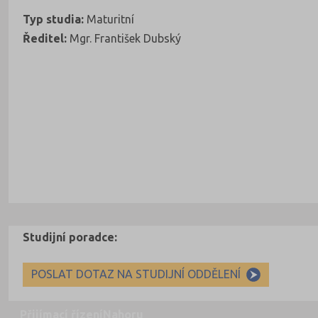
Typ studia:
Maturitní
Ředitel:
Mgr. František Dubský
Studijní poradce:
POSLAT DOTAZ NA STUDIJNÍ ODDĚLENÍ
Přijímací řízení
Nahoru