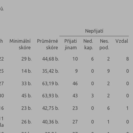
ů.
Nepřijatí
ch
Minimální
Průměrné
Přijati
Ned.
Nes.
Vzdal
skóre
skóre
jinam
kap.
pod.
22
29 b.
44,68 b.
10
6
2
8
25
14 b.
35,42 b.
9
0
9
0
27
33 b.
63,19 b.
46
0
2
0
30
45 b.
63,93 b.
43
3
2
0
16
23 b.
42,75 b.
23
0
6
1
11
26 b.
40,36 b.
27
0
1
0
la