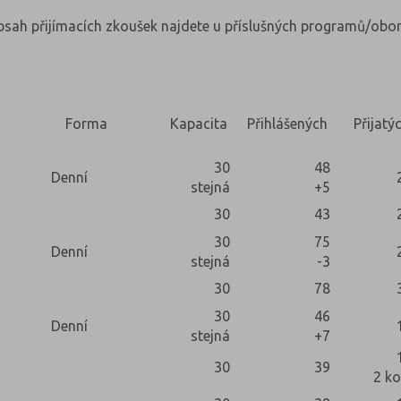
obsah přijímacích zkoušek najdete u příslušných programů/obor
Forma
Kapacita
Přihlášených
Přijatý
30
48
Denní
stejná
+5
30
43
30
75
Denní
stejná
-3
30
78
30
46
Denní
stejná
+7
30
39
2 ko