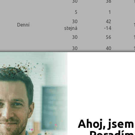
30
38
5
1
30
42
Denní
stejná
-14
30
56
30
40
5
6
30
39
10
4
30
50
5
3
Ahoj, jsem
Poradím 