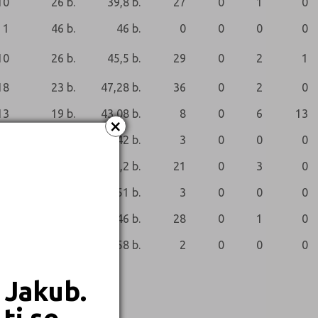
10
26 b.
39,8 b.
27
0
1
0
1
46 b.
46 b.
0
0
0
0
10
26 b.
45,5 b.
29
0
2
1
18
23 b.
47,28 b.
36
0
2
0
13
19 b.
43,08 b.
8
0
6
13
×
3
33 b.
42 b.
3
0
0
0
15
23 b.
41,2 b.
21
0
3
0
1
51 b.
51 b.
3
0
0
0
21
25 b.
46 b.
28
0
1
0
1
58 b.
58 b.
2
0
0
0
 Jakub.
ti se