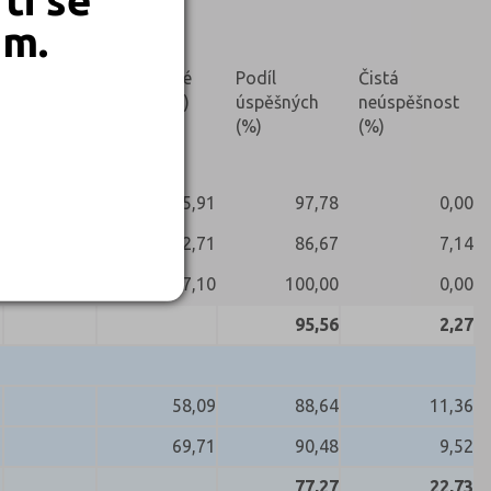
em.
Nekonali
Prúměrné
Podíl
Čistá
skóre (%)
úspěšných
neúspěšnost
(%)
(%)
75,91
97,78
0,00
62,71
86,67
7,14
87,10
100,00
0,00
95,56
2,27
58,09
88,64
11,36
69,71
90,48
9,52
77,27
22,73