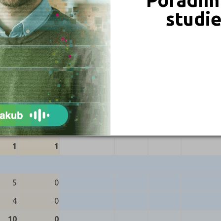
studi
Celkem (jaro i podzim)
pěli
Nekonali
Přihlášených
Konali
Uspěli
Neuspěli
0
1
1
1
0
0
1
1
5
0
4
0
10
0