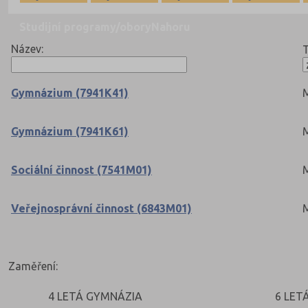
Studijní programy/obory
Nahoru
Název:
T
Gymnázium (7941K41)
M
Gymnázium (7941K61)
M
Sociální činnost (7541M01)
M
Veřejnosprávní činnost (6843M01)
M
Zaměření:
4 LETÁ GYMNÁZIA
6 LET