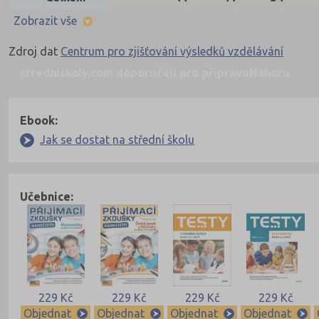
Zobrazit vše
Zdroj dat
Centrum pro zjišťování výsledků vzdělávání
stredniskoly.com doporučují pro přípravu
Nahoru
Ebook:
Jak se dostat na střední školu
Učebnice:
229 Kč
229 Kč
229 Kč
229 Kč
Objednat
Objednat
Objednat
Objednat