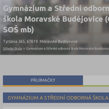
Gymnázium a Střední odbor
škola Moravské Budějovice 
SOŠ mb)
Tyršova 365, 67619 Moravské Budějovice
Střední škola
>
Gymnázium a Střední odborná škola Moravské Budějovi
PŘIJÍMAČKY
GYMNÁZIUM A STŘEDNÍ ODBORNÁ ŠKOLA