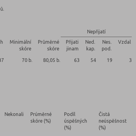
ů.
Nepřijatí
ch
Minimální
Průměrné
Přijati
Ned.
Nes.
Vzdal
skóre
skóre
jinam
kap.
pod.
37
70 b.
80,05 b.
63
54
19
3
Nekonali
Prúměrné
Podíl
Čistá
skóre (%)
úspěšných
neúspěšnost
(%)
(%)