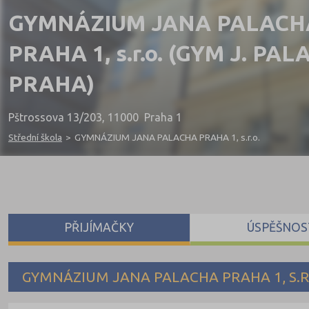
GYMNÁZIUM JANA PALACH
PRAHA 1, s.r.o. (GYM J. PA
PRAHA)
Pštrossova 13/203, 11000 Praha 1
Střední škola
>
GYMNÁZIUM JANA PALACHA PRAHA 1, s.r.o.
PŘIJÍMAČKY
ÚSPĚŠNOS
GYMNÁZIUM JANA PALACHA PRAHA 1, S.R