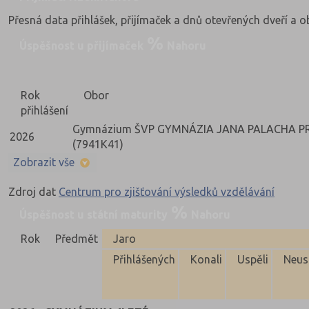
Přesná data přihlášek, přijímaček a dnů otevřených dveří a 
Úspěšnost u přijímaček
Nahoru
Rok
Obor
přihlášení
Gymnázium ŠVP GYMNÁZIA JANA PALACHA PRAH
2026
(7941K41)
Zobrazit vše
Zdroj dat
Centrum pro zjišťování výsledků vzdělávání
Úspěšnost u státní maturity
Nahoru
Rok
Předmět
Jaro
Přihlášených
Konali
Uspěli
Neus