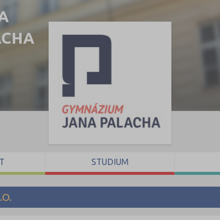
A
LACHA
T
STUDIUM
.O.