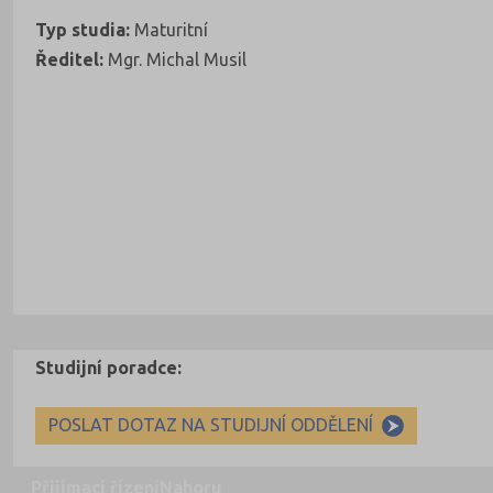
Typ studia:
Maturitní
Ředitel:
Mgr. Michal Musil
Studijní poradce:
POSLAT DOTAZ NA STUDIJNÍ ODDĚLENÍ
Přijímací řízení
Nahoru