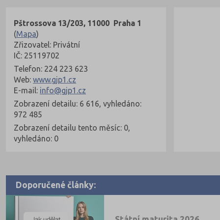
Pštrossova 13/203, 11000 Praha 1
(
Mapa
)
Zřizovatel: Privátní
IČ: 25119702
Telefon: 224 223 623
Web:
www.gjp1.cz
E-mail:
info@gjp1.cz
Zobrazení detailu: 6 616, vyhledáno:
972 485
Zobrazení detailu tento měsíc: 0,
vyhledáno: 0
Doporučené články:
Státní maturita 2026