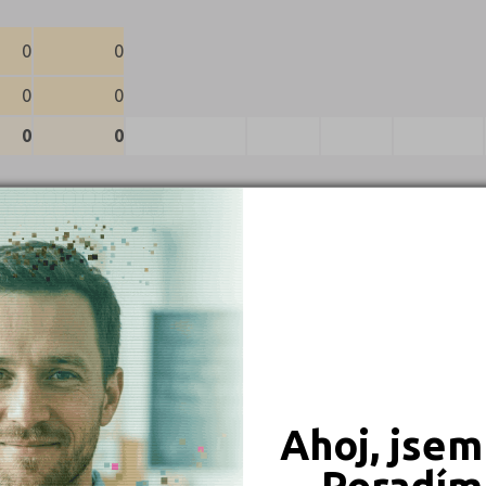
0
0
0
0
0
0
Kč ročně, podrobnosti https://www.gjp1.cz/new/index2.php?l=2
Ahoj, jsem
Poradím 