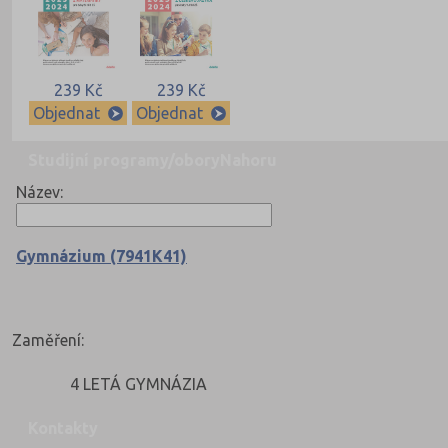
239 Kč
239 Kč
Objednat
Objednat
Studijní programy/obory
Nahoru
Název:
Gymnázium (7941K41)
Zaměření:
4 LETÁ GYMNÁZIA
Kontakty