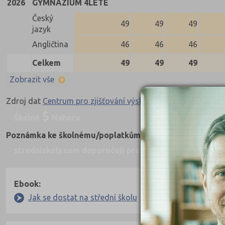
2026
GYMNÁZIUM 4LETÉ
Český
49
49
49
jazyk
Angličtina
46
46
46
Celkem
49
49
49
Zobrazit vše
Zdroj dat
Centrum pro zjišťování výsledků vzdělávání
Školné
Nahoru
Poznámka ke školnému/poplatkům za studium
: 108 000 
stredniskoly.com doporučují pro přípravu
Nahoru
Ebook:
Jak se dostat na střední školu