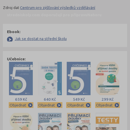
Zdroj dat
Centrum pro zjišťování výsledků vzdělávání
stredniskoly.com doporučují pro přípravu
Nahoru
Ebook:
Jak se dostat na střední školu
Učebnice:
659 Kč
640 Kč
549 Kč
299 Kč
Objednat
Objednat
Objednat
Objednat