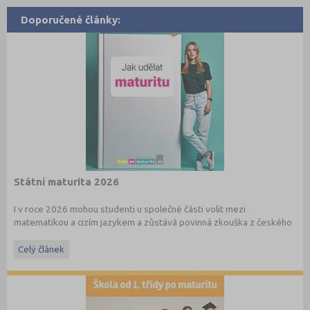
Doporučené články:
Státní maturita 2026
I v roce 2026 mohou studenti u společné části volit mezi
matematikou a cizím jazykem a zůstává povinná zkouška z českého
jazyka a literatury. Stáhněte si zdarma
e-book
s podrobnými
informacemi.
Celý článek