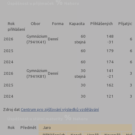
Úspěšnost u přijímaček
Nahoru
Rok
Obor
Forma
Kapacita
Přihlášených
Přijatých
přihlášení
Gymnázium
60
148
2026
Denní
61
(7941K41)
stejná
-31
2025
60
179
60
2024
60
174
60
Gymnázium
30
141
2026
Denní
30
(7941K81)
stejná
-21
2025
30
162
30
2024
30
121
30
Zdroj dat
Centrum pro zjišťování výsledků vzdělávání
Úspěšnost u státní maturity
Nahoru
Rok
Předmět
Jaro