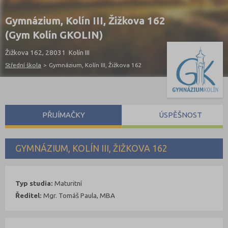
Gymnázium, Kolín III, Žižkova 162
(Gym Kolín GKOLIN)
Žižkova 162, 28031 Kolín III
Střední škola
>
Gymnázium, Kolín III, Žižkova 162
PŘIJÍMAČKY
ÚSPĚŠNOST
GYMNÁZIUM, KOLÍN III, ŽIŽKOVA 162
Typ studia:
Maturitní
Ředitel:
Mgr. Tomáš Paula, MBA