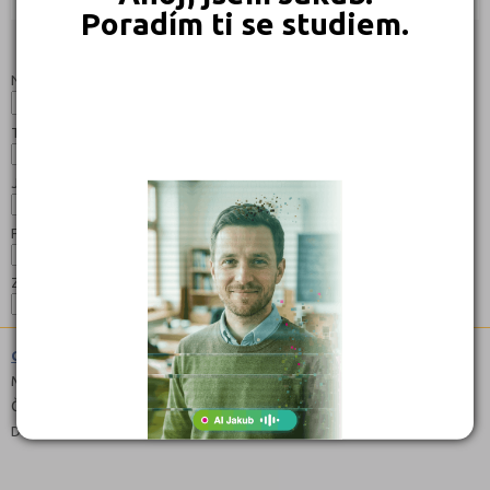
Poradím ti se studiem.
Studijní programy/obory
Nahoru
Název:
Typ:
Jazyk:
Forma:
Zaměření:
Gymnázium (7941K81)
Maturitní
Čeština
Denní