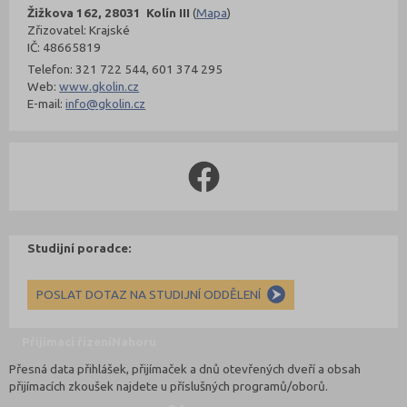
Žižkova 162, 28031 Kolín III
(
Mapa
)
Zřizovatel: Krajské
IČ: 48665819
Telefon: 321 722 544, 601 374 295
Web:
www.gkolin.cz
E-mail:
info@gkolin.cz
Studijní poradce:
POSLAT DOTAZ NA STUDIJNÍ ODDĚLENÍ
Přijímací řízení
Nahoru
Přesná data přihlášek, přijímaček a dnů otevřených dveří a obsah
přijímacích zkoušek najdete u příslušných programů/oborů.