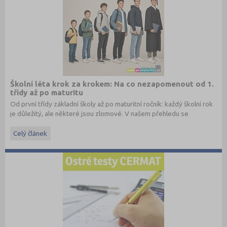
Školní léta krok za krokem: Na co nezapomenout od 1.
třídy až po maturitu
Od první třídy základní školy až po maturitní ročník: každý školní rok
je důležitý, ale některé jsou zlomové. V našem přehledu se
dočtete, na co nezapomenout a na co (a jak) se připravit.
Celý článek