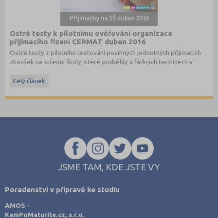
Ostré testy k pilotnímu ověřování organizace
přijímacího řízení CERMAT duben 2016
Ostré testy z pilotního testování povinných jednotných přijímacích
zkoušek na střední školy, které proběhly v řádných termínech v
dubnu 2016, převzato ze stránek
www.cermat.cz
.
Celý článek
Stáhněte si ostré i ilustrační testy
z minulých let
.
JSME TAM, KDE JSTE VY
Poradenství v přípravě ke studiu
AMOS -
KamPoMaturite.cz, s.r.o.