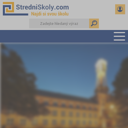
PŘEHLED ŠKOL
PŘÍPRAVA NA PŘIJÍMAČKY
DŮLEŽITÉ TERMÍNY
REFERÁTY A SEMINÁRKY
DALŠÍ DRUHY ŠKOL