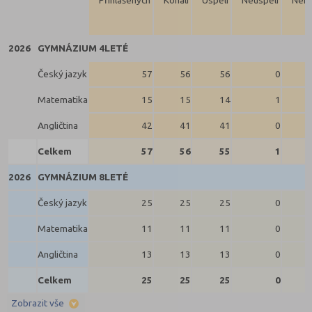
Přihlášených
Konali
Uspěli
Neuspěli
Neko
2026
GYMNÁZIUM 4LETÉ
Český jazyk
57
56
56
0
Matematika
15
15
14
1
Angličtina
42
41
41
0
Celkem
57
56
55
1
2026
GYMNÁZIUM 8LETÉ
Český jazyk
25
25
25
0
Matematika
11
11
11
0
Angličtina
13
13
13
0
Celkem
25
25
25
0
Zobrazit vše