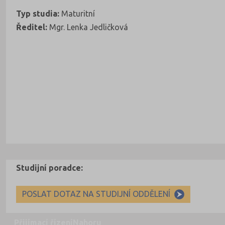
Typ studia:
Maturitní
Ředitel:
Mgr. Lenka Jedličková
Studijní poradce:
POSLAT DOTAZ NA STUDIJNÍ ODDĚLENÍ
Přijímací řízení
Nahoru