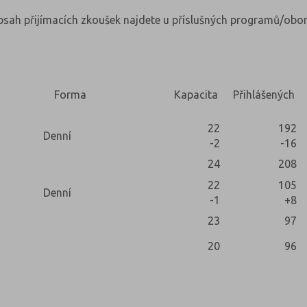
obsah přijímacích zkoušek najdete u příslušných programů/obor
Forma
Kapacita
Přihlášených
22
192
Denní
-2
-16
24
208
22
105
Denní
-1
+8
23
97
20
96