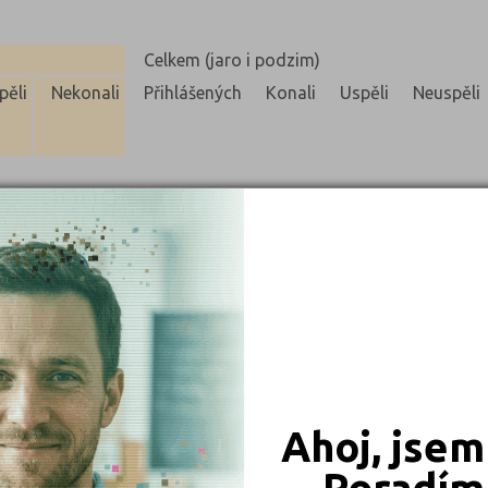
Celkem (jaro i podzim)
pěli
Nekonali
Přihlášených
Konali
Uspěli
Neuspěli
0
1
0
1
0
1
Ahoj, jsem
vý balíček pro 1. ročník 15 000 Kč/rok, další ročníky 8 000 Kč/
Poradím 