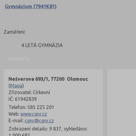
Gymnázium (7941K81)
Zaměření:
4 LETÁ GYMNÁZIA
Kontakty
Nešverova 693/1, 77200 Olomouc
(
Mapa
)
Zřizovatel: Církevní
IČ: 61942839
Telefon: 585 225 201
Web:
www.cgnr.cz
E-mail:
cgnr@cgnr.cz
Zobrazení detailu: 9 837, vyhledáno:
1 000 682