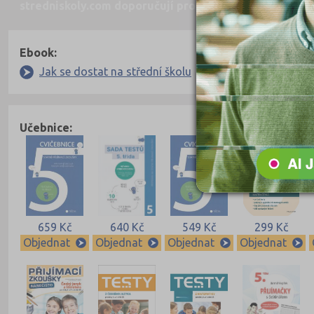
stredniskoly.com doporučují pro přípravu
Nahoru
Ebook:
Jak se dostat na střední školu
Učebnice:
659 Kč
640 Kč
549 Kč
299 Kč
Objednat
Objednat
Objednat
Objednat