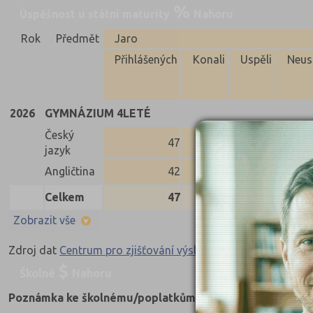
Úspěšnost u státní maturity
Nahoru
Rok
Předmět
Jaro
Přihlášených
Konali
Uspěli
Neus
2026
GYMNÁZIUM 4LETÉ
Český
47
46
46
jazyk
Angličtina
42
41
41
Celkem
47
46
46
Zobrazit vše
Zdroj dat
Centrum pro zjišťování výsledků vzdělávání
Školné
Nahoru
Poznámka ke školnému/poplatkům za studium
: Produkto