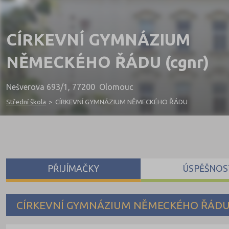
CÍRKEVNÍ GYMNÁZIUM
NĚMECKÉHO ŘÁDU (cgnr)
Nešverova 693/1, 77200 Olomouc
Střední škola
>
CÍRKEVNÍ GYMNÁZIUM NĚMECKÉHO ŘÁDU
PŘIJÍMAČKY
ÚSPĚŠNOS
CÍRKEVNÍ GYMNÁZIUM NĚMECKÉHO ŘÁD