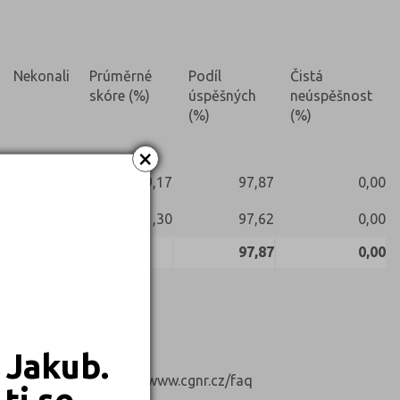
Nekonali
Prúměrné
Podíl
Čistá
skóre (%)
úspěšných
neúspěšnost
(%)
(%)
×
79,17
97,87
0,00
91,30
97,62
0,00
97,87
0,00
 Jakub.
rok, podrobnosti https://www.cgnr.cz/faq
ti se