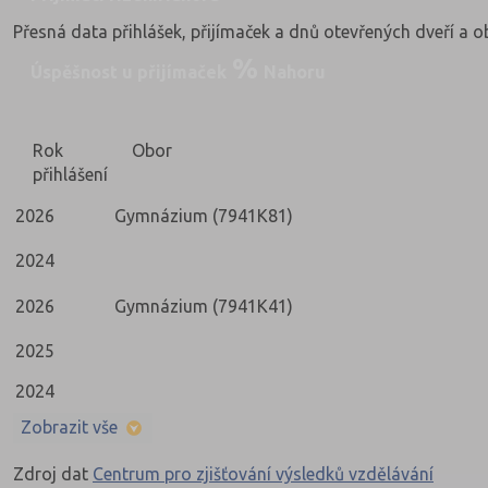
Přesná data přihlášek, přijímaček a dnů otevřených dveří a 
Úspěšnost u přijímaček
Nahoru
Rok
Obor
přihlášení
2026
Gymnázium (7941K81)
2024
2026
Gymnázium (7941K41)
2025
2024
Zobrazit vše
Zdroj dat
Centrum pro zjišťování výsledků vzdělávání