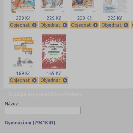
229 Kč
229 Kč
229 Kč
225 Kč
Objednat
Objednat
Objednat
Objednat
169 Kč
169 Kč
Objednat
Objednat
Studijní programy/obory
Nahoru
Název:
Gymnázium (7941K41)