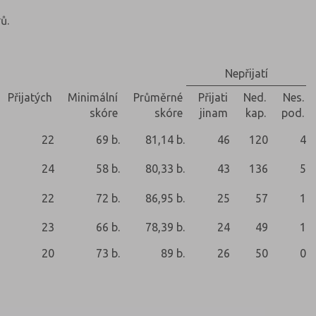
ů.
Nepřijatí
Přijatých
Minimální
Průměrné
Přijati
Ned.
Nes.
skóre
skóre
jinam
kap.
pod.
22
69 b.
81,14 b.
46
120
4
24
58 b.
80,33 b.
43
136
5
22
72 b.
86,95 b.
25
57
1
23
66 b.
78,39 b.
24
49
1
20
73 b.
89 b.
26
50
0