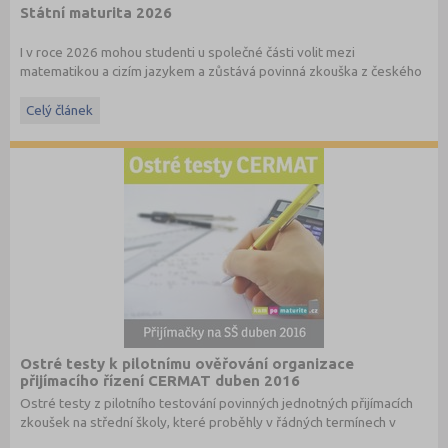
Státní maturita 2026
I v roce 2026 mohou studenti u společné části volit mezi
matematikou a cizím jazykem a zůstává povinná zkouška z českého
jazyka a literatury. Stáhněte si zdarma
e-book
s podrobnými
informacemi.
Celý článek
Ostré testy k pilotnímu ověřování organizace
přijímacího řízení CERMAT duben 2016
Ostré testy z pilotního testování povinných jednotných přijímacích
zkoušek na střední školy, které proběhly v řádných termínech v
dubnu 2016, převzato ze stránek
www.cermat.cz
.