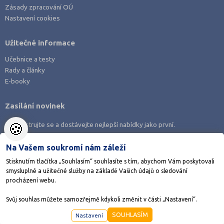
Zásady zpracování OÚ
Nastavení cookies
Užitečné informace
Učebnice a testy
Rady a články
E-booky
Zasílání novinek
🍪
Zaregistrujte se a dostávejte nejlepší nabídky jako první.
Na Vašem soukromí nám záleží
Stisknutím tlačítka „Souhlasím“ souhlasíte s tím, abychom Vám poskytovali
smysluplné a užitečné služby na základě Vašich údajů o sledování
Stáhněte si aplikaci Adresář škol
procházení webu.
Svůj souhlas můžete samozřejmě kdykoli změnit v části „Nastavení“.
©1998-2026
AMOS KamPoMaturite.cz
, s.r.o., stránky vytvořilo
Anawe
SOUHLASÍM
Nastavení