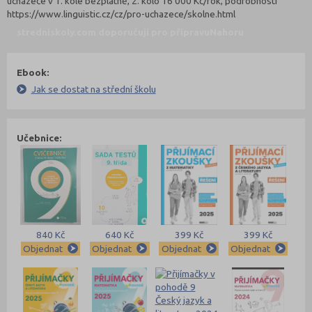
uchazeče v 1. kole bezplatně, 2. kolo 16 000 Kč/rok, podrobnosti
https://www.linguistic.cz/cz/pro-uchazece/skolne.html
stredniskoly.com doporučují pro přípravu
Nahoru
Ebook:
Jak se dostat na střední školu
Učebnice:
840 Kč
640 Kč
399 Kč
399 Kč
Objednat
Objednat
Objednat
Objednat