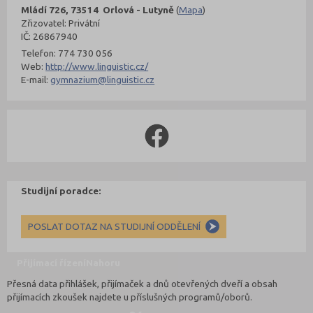
Mládí 726, 73514 Orlová - Lutyně
(
Mapa
)
Zřizovatel: Privátní
IČ: 26867940
Telefon: 774 730 056
Web:
http://www.linguistic.cz/
E-mail:
gymnazium@linguistic.cz
Studijní poradce:
POSLAT DOTAZ NA STUDIJNÍ ODDĚLENÍ
Přijímací řízení
Nahoru
Přesná data přihlášek, přijímaček a dnů otevřených dveří a obsah
přijímacích zkoušek najdete u příslušných programů/oborů.