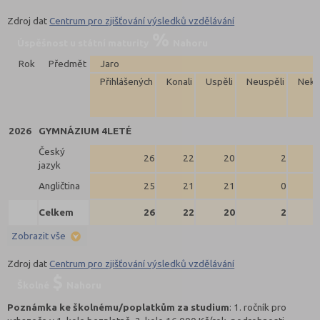
Zdroj dat
Centrum pro zjišťování výsledků vzdělávání
Úspěšnost u státní maturity
Nahoru
Rok
Předmět
Jaro
Přihlášených
Konali
Uspěli
Neuspěli
Neko
2026
GYMNÁZIUM 4LETÉ
Český
26
22
20
2
jazyk
Angličtina
25
21
21
0
Celkem
26
22
20
2
Zobrazit vše
Zdroj dat
Centrum pro zjišťování výsledků vzdělávání
Školné
Nahoru
Poznámka ke školnému/poplatkům za studium
: 1. ročník pro