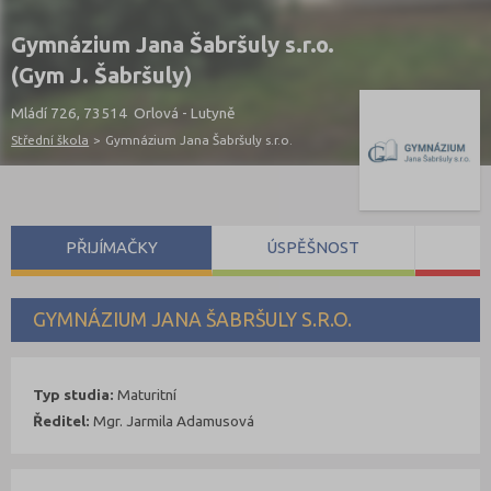
Gymnázium Jana Šabršuly s.r.o.
(Gym J. Šabršuly)
Mládí 726, 73514 Orlová - Lutyně
Střední škola
>
Gymnázium Jana Šabršuly s.r.o.
PŘIJÍMAČKY
ÚSPĚŠNOST
S
GYMNÁZIUM JANA ŠABRŠULY S.R.O.
Typ studia:
Maturitní
Ředitel:
Mgr. Jarmila Adamusová