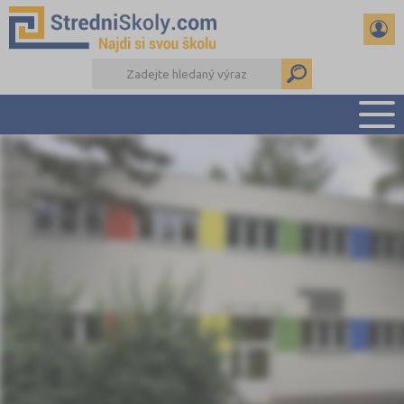
PŘEHLED ŠKOL
PŘÍPRAVA NA PŘIJÍMAČKY
DŮLEŽITÉ TERMÍNY
REFERÁTY A SEMINÁRKY
DALŠÍ DRUHY ŠKOL