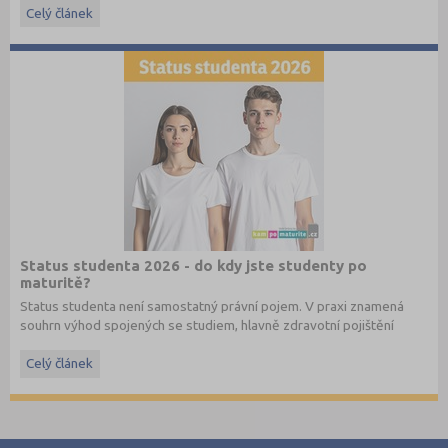
Celý článek
Stáhněte si ostré i ilustrační testy
z minulých let
.
Status studenta 2026 - do kdy jste studenty po
maturitě?
Status studenta není samostatný právní pojem. V praxi znamená
souhrn výhod spojených se studiem, hlavně zdravotní pojištění
hrazené státem, studentské slevy na dopravu a další.
Celý článek