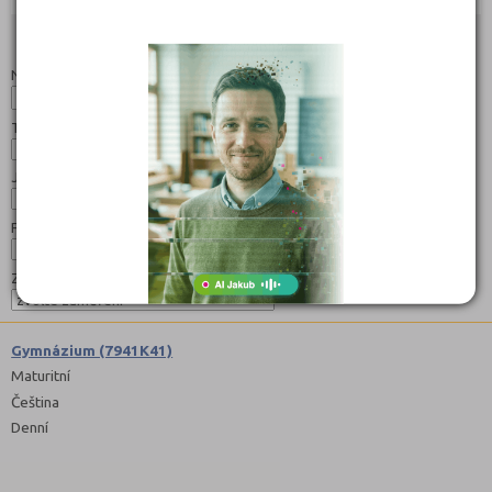
Studijní programy/obory
Nahoru
Název:
Typ:
Jazyk:
Forma:
Zaměření:
Gymnázium (7941K41)
Maturitní
Čeština
Denní