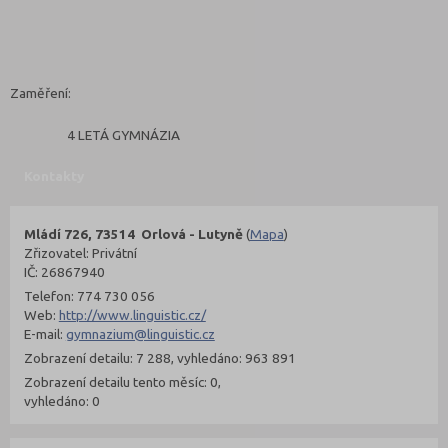
Zaměření:
4 LETÁ GYMNÁZIA
Kontakty
Mládí 726, 73514 Orlová - Lutyně
(
Mapa
)
Zřizovatel: Privátní
IČ: 26867940
Telefon: 774 730 056
Web:
http://www.linguistic.cz/
E-mail:
gymnazium@linguistic.cz
Zobrazení detailu: 7 288, vyhledáno: 963 891
Zobrazení detailu tento měsíc: 0,
vyhledáno: 0