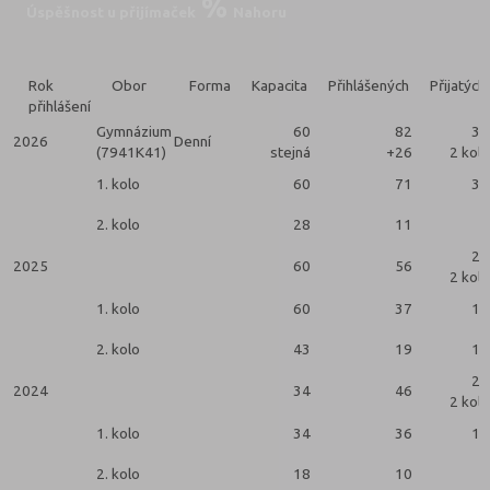
Úspěšnost u přijímaček
Nahoru
Rok
Obor
Forma
Kapacita
Přihlášených
Přijatých
přihlášení
Gymnázium
60
82
37
2026
Denní
(7941K41)
stejná
+26
2 kola
1. kolo
60
71
32
2. kolo
28
11
5
27
2025
60
56
2 kola
1. kolo
60
37
17
2. kolo
43
19
10
22
2024
34
46
2 kola
1. kolo
34
36
16
2. kolo
18
10
6