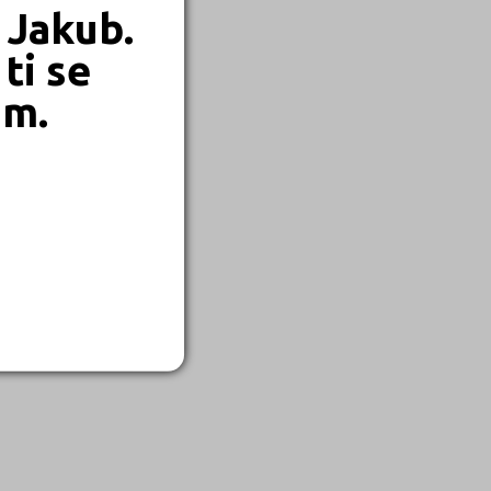
 Jakub.
ti se
em.