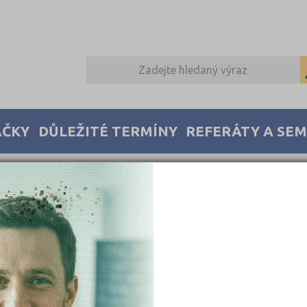
AČKY
DŮLEŽITÉ TERMÍNY
REFERÁTY A SE
éto chybě informován.
arded to the system administrator.