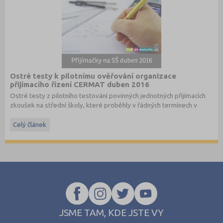
Ostré testy k pilotnímu ověřování organizace
přijímacího řízení CERMAT duben 2016
Ostré testy z pilotního testování povinných jednotných přijímacích
zkoušek na střední školy, které proběhly v řádných termínech v
dubnu 2016, převzato ze stránek
www.cermat.cz
.
Celý článek
Stáhněte si ostré i ilustrační testy
z minulých let
.
JSME TAM, KDE JSTE VY