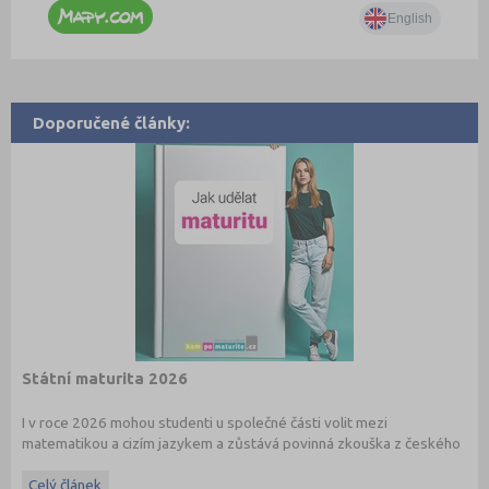
Doporučené články:
Státní maturita 2026
I v roce 2026 mohou studenti u společné části volit mezi
matematikou a cizím jazykem a zůstává povinná zkouška z českého
jazyka a literatury. Stáhněte si zdarma
e-book
s podrobnými
informacemi.
Celý článek