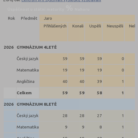
Úspěšnost u státní maturity
Nahoru
Rok
Předmět
Jaro
Přihlášených
Konali
Uspěli
Neuspěli
Neko
2026
GYMNÁZIUM 4LETÉ
Český jazyk
59
59
59
0
Matematika
19
19
19
0
Angličtina
40
40
39
1
Celkem
59
59
58
1
2026
GYMNÁZIUM 8LETÉ
Český jazyk
28
28
27
1
Matematika
9
9
8
1