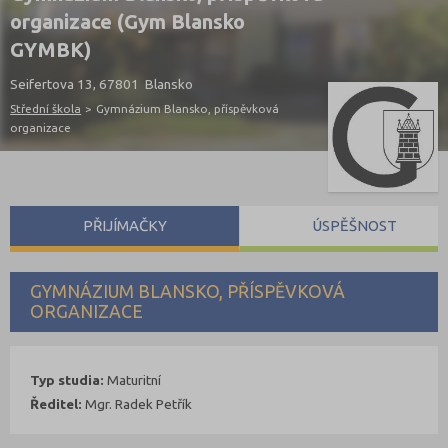
organizace (Gym Blansko
GYMBK)
Seifertova 13, 67801 Blansko
Střední škola
>
Gymnázium Blansko, příspěvková
organizace
PŘIJÍMAČKY
ÚSPĚŠNOST
GYMNÁZIUM BLANSKO, PŘÍSPĚVKOVÁ
ORGANIZACE
Typ studia:
Maturitní
Ředitel:
Mgr. Radek Petřík