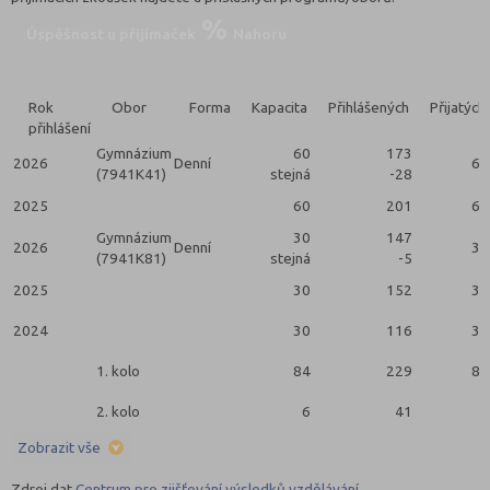
Úspěšnost u přijímaček
Nahoru
Rok
Obor
Forma
Kapacita
Přihlášených
Přijatých
přihlášení
Gymnázium
60
173
2026
Denní
60
(7941K41)
stejná
-28
2025
60
201
60
Gymnázium
30
147
2026
Denní
30
(7941K81)
stejná
-5
2025
30
152
30
2024
30
116
30
1. kolo
84
229
84
2. kolo
6
41
6
Zobrazit vše
Zdroj dat
Centrum pro zjišťování výsledků vzdělávání