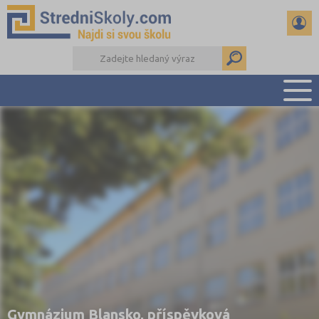
PŘEHLED ŠKOL
PŘÍPRAVA NA PŘIJÍMAČKY
DŮLEŽITÉ TERMÍNY
REFERÁTY A SEMINÁRKY
DALŠÍ DRUHY ŠKOL
Gymnázium Blansko, příspěvková