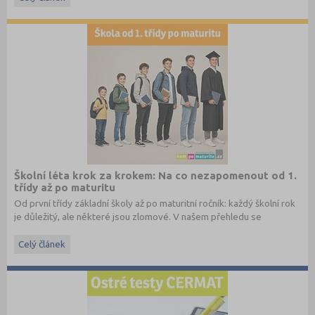
Školní léta krok za krokem: Na co nezapomenout od 1.
třídy až po maturitu
Od první třídy základní školy až po maturitní ročník: každý školní rok
je důležitý, ale některé jsou zlomové. V našem přehledu se
dočtete, na co nezapomenout a na co (a jak) se připravit.
Celý článek