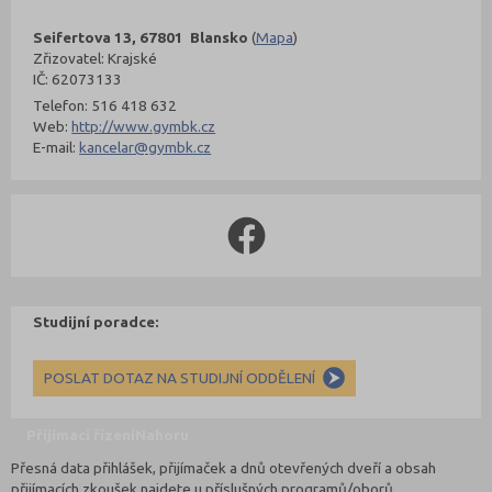
Seifertova 13, 67801 Blansko
(
Mapa
)
Zřizovatel: Krajské
IČ: 62073133
Telefon: 516 418 632
Web:
http://www.gymbk.cz
E-mail:
kancelar@gymbk.cz
Studijní poradce:
POSLAT DOTAZ NA STUDIJNÍ ODDĚLENÍ
Přijímací řízení
Nahoru
Přesná data přihlášek, přijímaček a dnů otevřených dveří a obsah
přijímacích zkoušek najdete u příslušných programů/oborů.