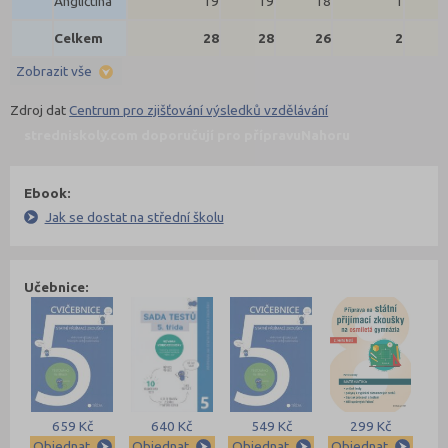
Angličtina
19
19
18
1
Celkem
28
28
26
2
Zobrazit vše
Zdroj dat
Centrum pro zjišťování výsledků vzdělávání
stredniskoly.com doporučují pro přípravu
Nahoru
Ebook:
Jak se dostat na střední školu
Učebnice:
659 Kč
640 Kč
549 Kč
299 Kč
Objednat
Objednat
Objednat
Objednat