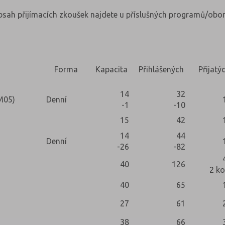
obsah přijímacích zkoušek najdete u příslušných programů/obor
Forma
Kapacita
Přihlášených
Přijatý
14
32
M05)
Denní
-1
-10
15
42
14
44
Denní
-26
-82
40
126
2 ko
40
65
27
61
38
66