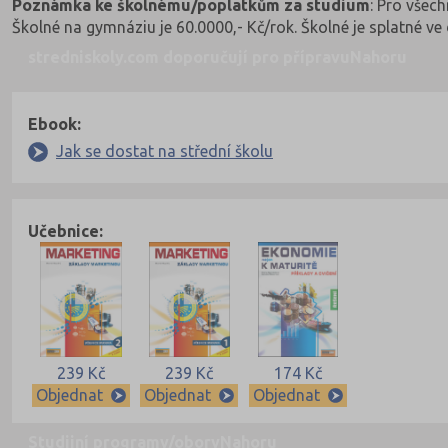
Poznámka ke školnému/poplatkům za studium
: Pro všec
Školné na gymnáziu je 60.0000,- Kč/rok. Školné je splatné 
stredniskoly.com doporučují pro přípravu
Nahoru
Ebook:
Jak se dostat na střední školu
Učebnice:
239 Kč
239 Kč
174 Kč
Objednat
Objednat
Objednat
Studijní programy/obory
Nahoru