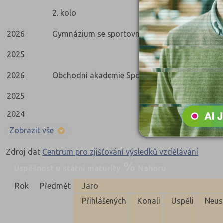
2. kolo
2026
Gymnázium se sportovní přípravou (7942K41)
2025
2026
Obchodní akademie Sportovní management (6
2025
2024
Zobrazit vše
Zdroj dat
Centrum pro zjišťování výsledků vzdělávání
Úspěšnost u státní maturity
Nahoru
Rok
Předmět
Jaro
Přihlášených
Konali
Uspěli
Neus