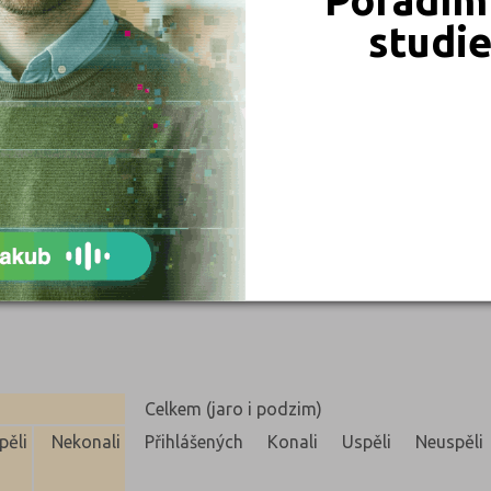
studi
33
95
50
125
Denní
+25
+17
25
108
54
281
341M02)
Denní
-2
+2
56
279
60
197
Celkem (jaro i podzim)
pěli
Nekonali
Přihlášených
Konali
Uspěli
Neuspěli