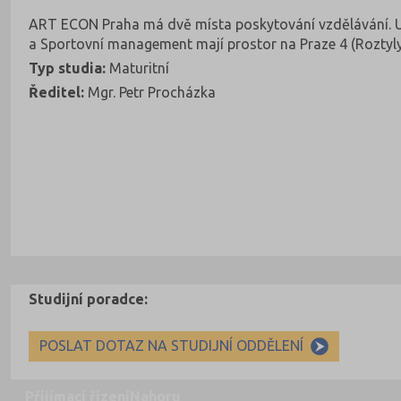
ART ECON Praha má dvě místa poskytování vzdělávání. U
a Sportovní management mají prostor na Praze 4 (Roztyl
Typ studia:
Maturitní
Ředitel:
Mgr. Petr Procházka
Studijní poradce:
POSLAT DOTAZ NA STUDIJNÍ ODDĚLENÍ
Přijímací řízení
Nahoru