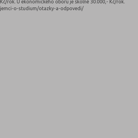
 Kč/rok. U ekonomického oboru je školné 30.000,- Kč/rok.
/zajemci-o-studium/otazky-a-odpovedi/