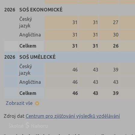
2026
SOŠ EKONOMICKÉ
Český
31
31
27
jazyk
Angličtina
31
31
30
Celkem
31
31
26
2026
SOŠ UMĚLECKÉ
Český
46
43
39
jazyk
Angličtina
46
43
43
Celkem
46
43
39
Zobrazit vše
Zdroj dat
Centrum pro zjišťování výsledků vzdělávání
Školné
Nahoru