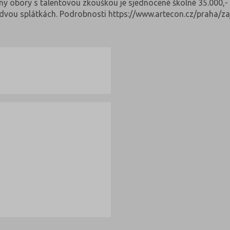
hny obory s talentovou zkouškou je sjednocené školné 35.000,-
ve dvou splátkách. Podrobnosti https://www.artecon.cz/praha