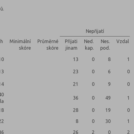
ů.
Nepřijatí
ch
Minimální
Průměrné
Přijati
Ned.
Nes.
Vzdal
skóre
skóre
jinam
kap.
pod.
10
13
0
8
1
13
23
0
6
0
14
21
0
9
0
40
36
0
49
1
la
18
28
0
19
0
22
8
0
30
1
36
26
2
0
2