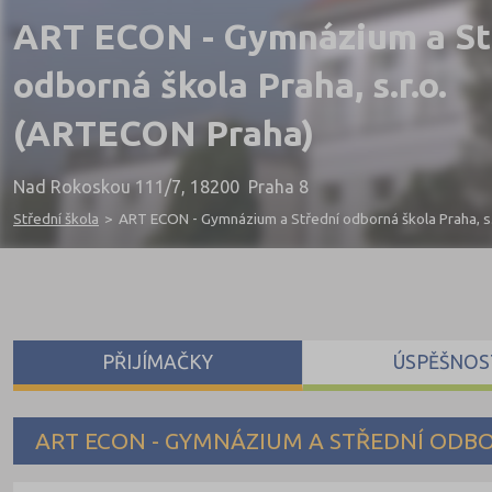
ART ECON - Gymnázium a St
odborná škola Praha, s.r.o.
(ARTECON Praha)
Nad Rokoskou 111/7, 18200 Praha 8
Střední škola
>
ART ECON - Gymnázium a Střední odborná škola Praha, s.
PŘIJÍMAČKY
ÚSPĚŠNOS
ART ECON - GYMNÁZIUM A STŘEDNÍ ODBO