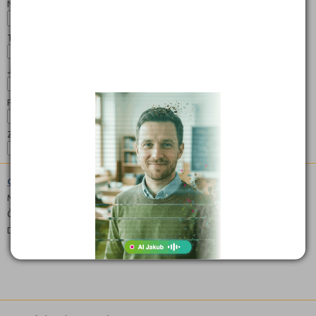
Název:
Typ:
Jazyk:
Forma:
Zaměření:
Gymnázium (7941K81)
Maturitní
Čeština
Denní