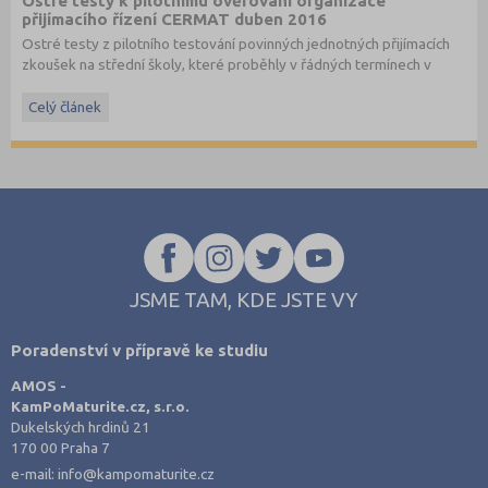
Ostré testy k pilotnímu ověřování organizace
přijímacího řízení CERMAT duben 2016
Ostré testy z pilotního testování povinných jednotných přijímacích
zkoušek na střední školy, které proběhly v řádných termínech v
dubnu 2016, převzato ze stránek
www.cermat.cz
.
Celý článek
Stáhněte si ostré i ilustrační testy
z minulých let
.
JSME TAM, KDE JSTE VY
Poradenství v přípravě ke studiu
AMOS -
KamPoMaturite.cz, s.r.o.
Dukelských hrdinů 21
170 00 Praha 7
e-mail:
info@kampomaturite.cz