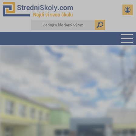
PŘEHLED ŠKOL
PŘÍPRAVA NA PŘIJÍMAČKY
DŮLEŽITÉ TERMÍNY
REFERÁTY A SEMINÁRKY
DALŠÍ DRUHY ŠKOL