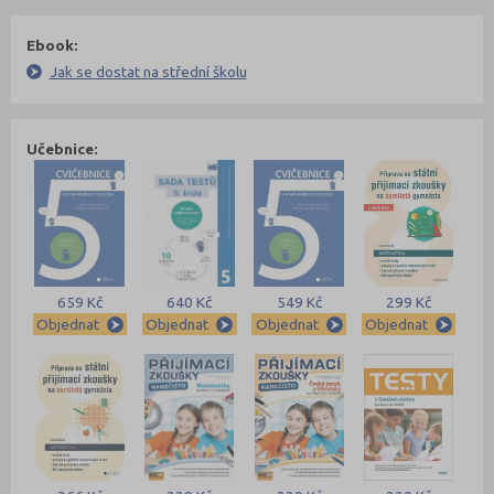
Ebook:
Jak se dostat na střední školu
Učebnice:
659 Kč
640 Kč
549 Kč
299 Kč
Objednat
Objednat
Objednat
Objednat