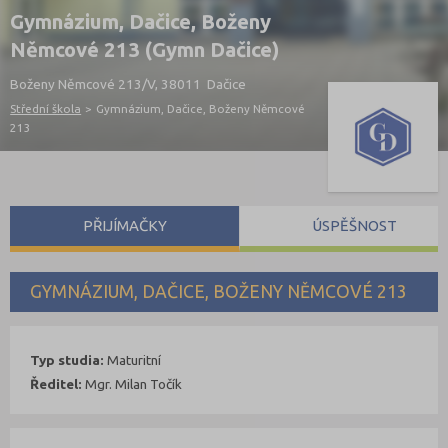
Gymnázium, Dačice, Boženy
Němcové 213 (Gymn Dačice)
Boženy Němcové 213/V, 38011 Dačice
Střední škola
>
Gymnázium, Dačice, Boženy Němcové
213
PŘIJÍMAČKY
ÚSPĚŠNOST
GYMNÁZIUM, DAČICE, BOŽENY NĚMCOVÉ 213
Typ studia:
Maturitní
Ředitel:
Mgr. Milan Točík