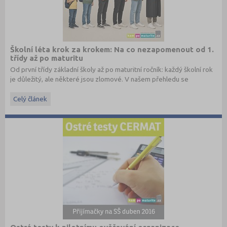
Školní léta krok za krokem: Na co nezapomenout od 1.
třídy až po maturitu
Od první třídy základní školy až po maturitní ročník: každý školní rok
je důležitý, ale některé jsou zlomové. V našem přehledu se
dočtete, na co nezapomenout a na co (a jak) se připravit.
Celý článek