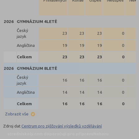
Přihlášených
Konali
Uspěli
Neuspěli
Neko
2026
GYMNÁZIUM 4LETÉ
Český
23
23
23
0
jazyk
Angličtina
19
19
19
0
Celkem
23
23
23
0
2026
GYMNÁZIUM 8LETÉ
Český
16
16
16
0
jazyk
Angličtina
14
14
14
0
Celkem
16
16
16
0
Zobrazit vše
Zdroj dat
Centrum pro zjišťování výsledků vzdělávání
stredniskoly.com doporučují pro přípravu
Nahoru