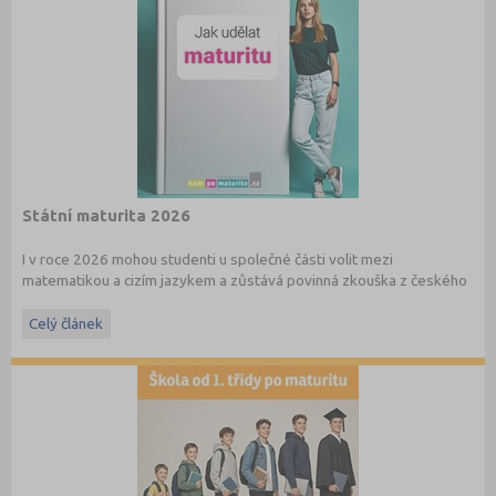
Státní maturita 2026
I v roce 2026 mohou studenti u společné části volit mezi
matematikou a cizím jazykem a zůstává povinná zkouška z českého
jazyka a literatury. Stáhněte si zdarma
e-book
s podrobnými
informacemi.
Celý článek