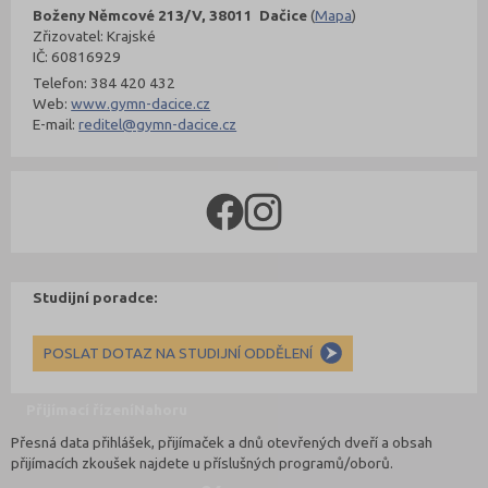
Boženy Němcové 213/V, 38011 Dačice
(
Mapa
)
Zřizovatel: Krajské
IČ: 60816929
Telefon: 384 420 432
Web:
www.gymn-dacice.cz
E-mail:
reditel@gymn-dacice.cz
Studijní poradce:
POSLAT DOTAZ NA STUDIJNÍ ODDĚLENÍ
Přijímací řízení
Nahoru
Přesná data přihlášek, přijímaček a dnů otevřených dveří a obsah
přijímacích zkoušek najdete u příslušných programů/oborů.