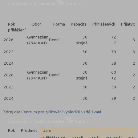
Úspěšnost u přijímaček
Nahoru
Rok
Obor
Forma
Kapacita
Přihlášených
Přijatých
přihlášení
Gymnázium
30
72
2026
Denní
30
(7941K41)
stejná
-7
2025
30
79
30
2024
30
58
24
Gymnázium
30
60
2026
Denní
29
(7941K81)
stejná
+2
2025
30
58
28
2024
30
59
26
Zdroj dat
Centrum pro zjišťování výsledků vzdělávání
Úspěšnost u státní maturity
Nahoru
Rok
Předmět
Jaro