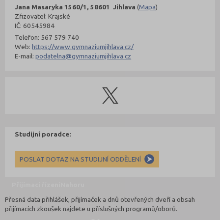
Jana Masaryka 1560/1, 58601 Jihlava
(
Mapa
)
Zřizovatel: Krajské
IČ: 60545984
Telefon: 567 579 740
Web:
https://www.gymnaziumjihlava.cz/
E-mail:
podatelna@gymnaziumjihlava.cz
Studijní poradce:
POSLAT DOTAZ NA STUDIJNÍ ODDĚLENÍ
Přijímací řízení
Nahoru
Přesná data přihlášek, přijímaček a dnů otevřených dveří a obsah
přijímacích zkoušek najdete u příslušných programů/oborů.