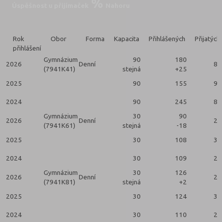
Úspěšnost u přijímaček
Nahoru
Rok
Obor
Forma
Kapacita
Přihlášených
Přijatých
přihlášení
Gymnázium
90
180
2026
Denní
89
(7941K41)
stejná
+25
2025
90
155
90
2024
90
245
88
Gymnázium
30
90
2026
Denní
25
(7941K61)
stejná
-18
2025
30
108
30
2024
30
109
29
Gymnázium
30
126
2026
Denní
29
(7941K81)
stejná
+2
2025
30
124
30
2024
30
110
28