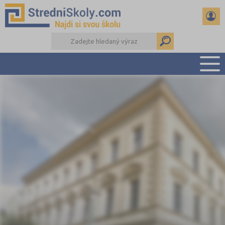
PŘEHLED ŠKOL
PŘÍPRAVA NA PŘIJÍMAČKY
DŮLEŽITÉ TERMÍNY
REFERÁTY A SEMINÁRKY
DALŠÍ DRUHY ŠKOL