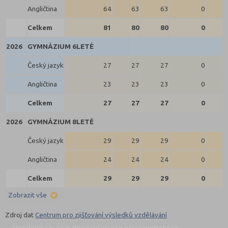
Angličtina
64
63
63
0
Celkem
81
80
80
0
2026
GYMNÁZIUM 6LETÉ
Český jazyk
27
27
27
0
Angličtina
23
23
23
0
Celkem
27
27
27
0
2026
GYMNÁZIUM 8LETÉ
Český jazyk
29
29
29
0
Angličtina
24
24
24
0
Celkem
29
29
29
0
Zobrazit vše
Zdroj dat
Centrum pro zjišťování výsledků vzdělávání
stredniskoly.com doporučují pro přípravu
Nahoru