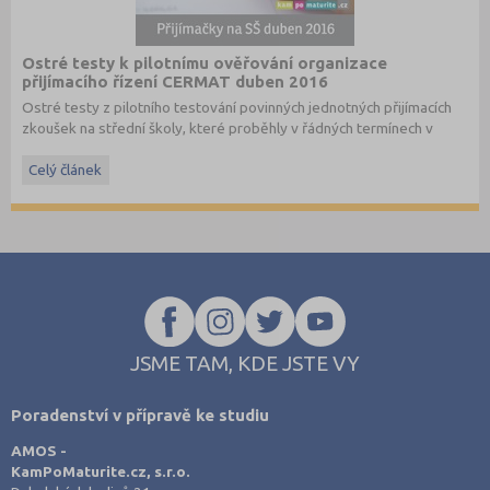
Ostré testy k pilotnímu ověřování organizace
přijímacího řízení CERMAT duben 2016
Ostré testy z pilotního testování povinných jednotných přijímacích
zkoušek na střední školy, které proběhly v řádných termínech v
dubnu 2016, převzato ze stránek
www.cermat.cz
.
Celý článek
Stáhněte si ostré i ilustrační testy
z minulých let
.
JSME TAM, KDE JSTE VY
Poradenství v přípravě ke studiu
AMOS -
KamPoMaturite.cz, s.r.o.