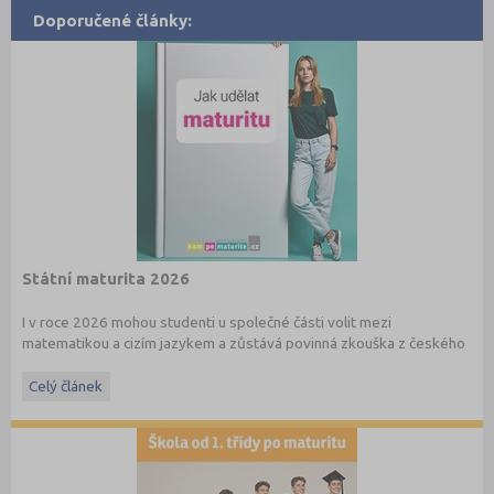
Doporučené články:
Státní maturita 2026
I v roce 2026 mohou studenti u společné části volit mezi
matematikou a cizím jazykem a zůstává povinná zkouška z českého
jazyka a literatury. Stáhněte si zdarma
e-book
s podrobnými
informacemi.
Celý článek