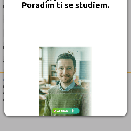
Poradím ti se studiem.
Název:
Typ:
Jazyk:
Forma:
Zaměření:
Gymnázium (7941K81)
Maturitní
Čeština
Denní