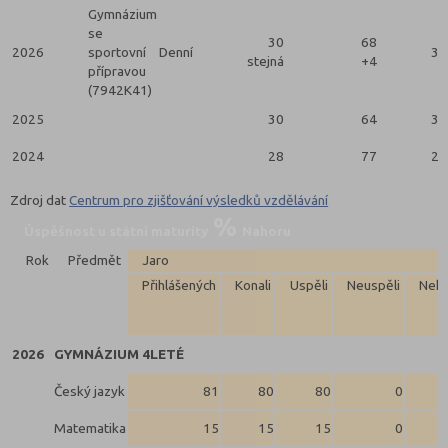
Gymnázium
se
30
68
2026
sportovní
Denní
30
stejná
+4
přípravou
(7942K41)
2025
30
64
30
2024
28
77
28
Zdroj dat
Centrum pro zjišťování výsledků vzdělávání
Úspěšnost u státní maturity
Nahoru
Rok
Předmět
Jaro
Přihlášených
Konali
Uspěli
Neuspěli
Neko
2026
GYMNÁZIUM 4LETÉ
Český jazyk
81
80
80
0
Matematika
15
15
15
0