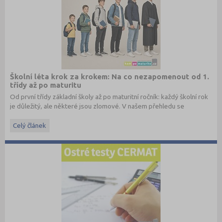
Školní léta krok za krokem: Na co nezapomenout od 1.
třídy až po maturitu
Od první třídy základní školy až po maturitní ročník: každý školní rok
je důležitý, ale některé jsou zlomové. V našem přehledu se
dočtete, na co nezapomenout a na co (a jak) se připravit.
Celý článek