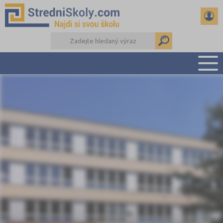
PŘEHLED ŠKOL
PŘÍPRAVA NA PŘIJÍMAČKY
DŮLEŽITÉ TERMÍNY
REFERÁTY A SEMINÁRKY
DALŠÍ DRUHY ŠKOL