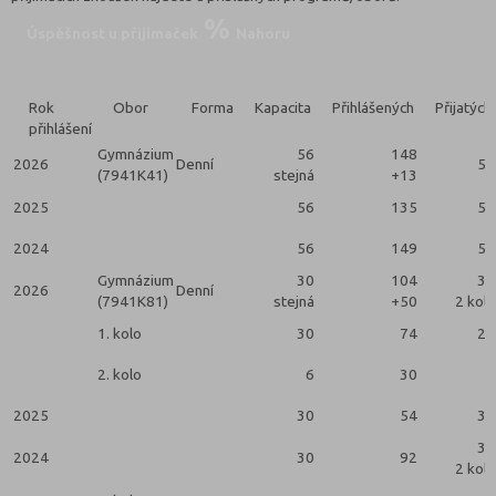
Úspěšnost u přijímaček
Nahoru
Rok
Obor
Forma
Kapacita
Přihlášených
Přijatých
přihlášení
Gymnázium
56
148
2026
Denní
56
(7941K41)
stejná
+13
2025
56
135
56
2024
56
149
56
Gymnázium
30
104
30
2026
Denní
(7941K81)
stejná
+50
2 kola
1. kolo
30
74
24
2. kolo
6
30
6
2025
30
54
30
30
2024
30
92
2 kola