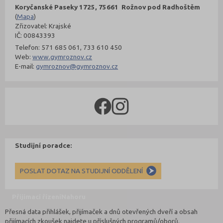
Koryčanské Paseky 1725, 75661 Rožnov pod Radhoštěm
(
Mapa
)
Zřizovatel: Krajské
IČ: 00843393
Telefon: 571 685 061, 733 610 450
Web:
www.gymroznov.cz
E-mail:
gymroznov@gymroznov.cz
Studijní poradce:
POSLAT DOTAZ NA STUDIJNÍ ODDĚLENÍ
Přijímací řízení
Nahoru
Přesná data přihlášek, přijímaček a dnů otevřených dveří a obsah
přijímacích zkoušek najdete u příslušných programů/oborů.