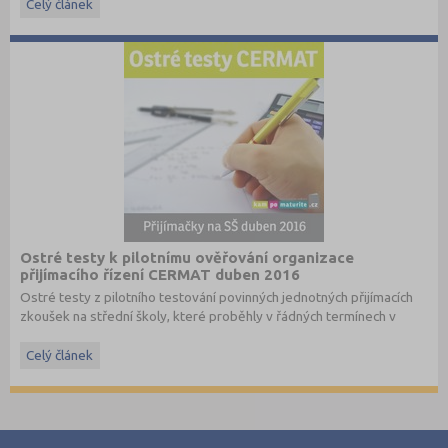
Celý článek
Ostré testy k pilotnímu ověřování organizace
přijímacího řízení CERMAT duben 2016
Ostré testy z pilotního testování povinných jednotných přijímacích
zkoušek na střední školy, které proběhly v řádných termínech v
dubnu 2016, převzato ze stránek
www.cermat.cz
.
Celý článek
Stáhněte si ostré i ilustrační testy
z minulých let
.