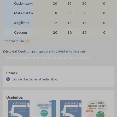
Český jazyk
20
20
20
0
Matematika
8
8
8
0
Angličtina
12
12
12
0
Celkem
20
20
20
0
Zobrazit vše
Zdroj dat
Centrum pro zjišťování výsledků vzdělávání
stredniskoly.com doporučují pro přípravu
Nahoru
Ebook:
Jak se dostat na střední školu
Učebnice: