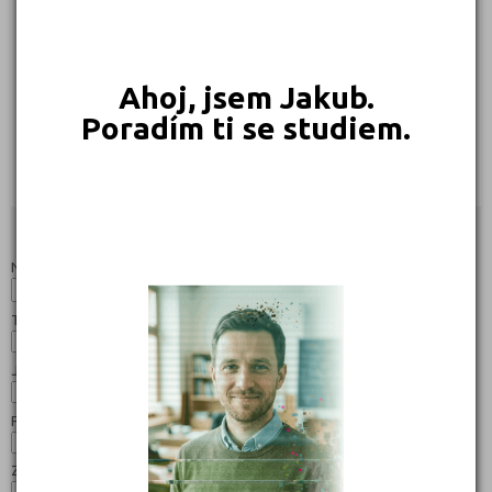
Ahoj, jsem Jakub.
Poradím ti se studiem.
169 Kč
169 Kč
Objednat
Objednat
Studijní programy/obory
Nahoru
Název:
Typ:
Jazyk:
Forma:
Zaměření: