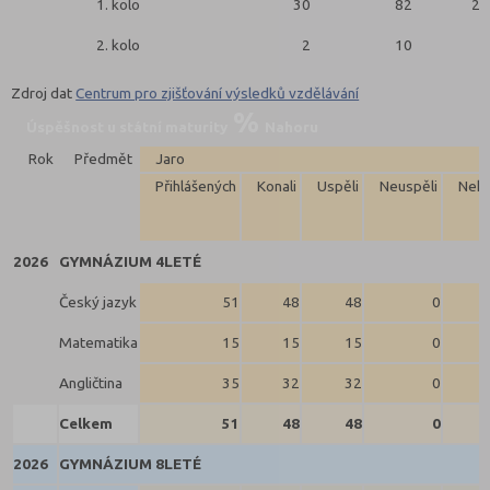
1. kolo
30
82
28
2. kolo
2
10
2
Zdroj dat
Centrum pro zjišťování výsledků vzdělávání
Úspěšnost u státní maturity
Nahoru
Rok
Předmět
Jaro
Přihlášených
Konali
Uspěli
Neuspěli
Neko
2026
GYMNÁZIUM 4LETÉ
Český jazyk
51
48
48
0
Matematika
15
15
15
0
Angličtina
35
32
32
0
Celkem
51
48
48
0
2026
GYMNÁZIUM 8LETÉ