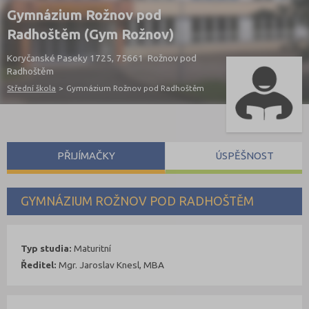
Gymnázium Rožnov pod
Radhoštěm (Gym Rožnov)
Koryčanské Paseky 1725, 75661 Rožnov pod
Radhoštěm
Střední škola
>
Gymnázium Rožnov pod Radhoštěm
PŘIJÍMAČKY
ÚSPĚŠNOST
GYMNÁZIUM ROŽNOV POD RADHOŠTĚM
Typ studia:
Maturitní
Ředitel:
Mgr. Jaroslav Knesl, MBA