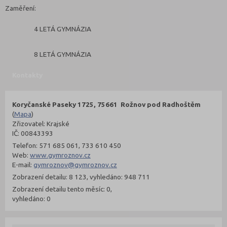
Zaměření:
4 LETÁ GYMNÁZIA
8 LETÁ GYMNÁZIA
Kontakty
Koryčanské Paseky 1725, 75661 Rožnov pod Radhoštěm
(
Mapa
)
Zřizovatel: Krajské
IČ: 00843393
Telefon: 571 685 061, 733 610 450
Web:
www.gymroznov.cz
E-mail:
gymroznov@gymroznov.cz
Zobrazení detailu: 8 123, vyhledáno: 948 711
Zobrazení detailu tento měsíc: 0,
vyhledáno: 0