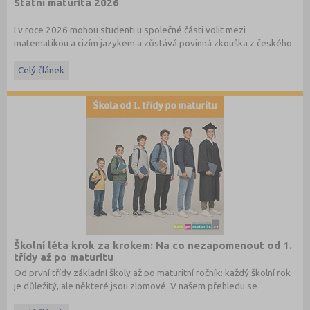
Státní maturita 2026
I v roce 2026 mohou studenti u společné části volit mezi
matematikou a cizím jazykem a zůstává povinná zkouška z českého
jazyka a literatury. Stáhněte si zdarma
e-book
s podrobnými
informacemi.
Celý článek
Školní léta krok za krokem: Na co nezapomenout od 1.
třídy až po maturitu
Od první třídy základní školy až po maturitní ročník: každý školní rok
je důležitý, ale některé jsou zlomové. V našem přehledu se
dočtete, na co nezapomenout a na co (a jak) se připravit.