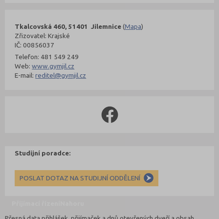
Tkalcovská 460, 51401 Jilemnice
(
Mapa
)
Zřizovatel: Krajské
IČ: 00856037
Telefon: 481 549 249
Web:
www.gymjil.cz
E-mail:
reditel@gymjil.cz
Studijní poradce:
POSLAT DOTAZ NA STUDIJNÍ ODDĚLENÍ
Přijímací řízení
Nahoru
Přesná data přihlášek, přijímaček a dnů otevřených dveří a obsah