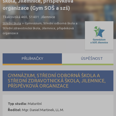
škola, Jilemnice, příspěvková
organizace (Gym SOŠ a szš)
Tkalcovská 460, 51401 Jilemnice
Střední škola
>
Gymnázium, Střední odborná škola a
Střední zdravotnická škola, Jilemnice, příspěvková
organizace
PŘIJÍMAČKY
ÚSPĚŠNOST
GYMNÁZIUM, STŘEDNÍ ODBORNÁ ŠKOLA A
STŘEDNÍ ZDRAVOTNICKÁ ŠKOLA, JILEMNICE,
PŘÍSPĚVKOVÁ ORGANIZACE
Typ studia:
Maturitní
Ředitel:
Mgr. Daniel Martinek, LL.M.