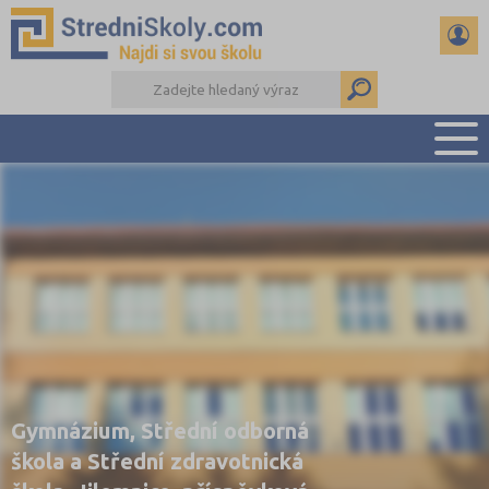
PŘEHLED ŠKOL
PŘÍPRAVA NA PŘIJÍMAČKY
DŮLEŽITÉ TERMÍNY
REFERÁTY A SEMINÁRKY
DALŠÍ DRUHY ŠKOL
Gymnázium, Střední odborná
škola a Střední zdravotnická