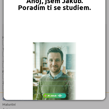
Ahoj, jsem Jakub.
Poradím ti se studiem.
239 Kč
239 Kč
Objednat
Objednat
Studijní programy/obory
Nahoru
Název:
Typ:
Jazyk:
Forma:
Zaměření:
Gymnázium (7941K41)
Maturitní