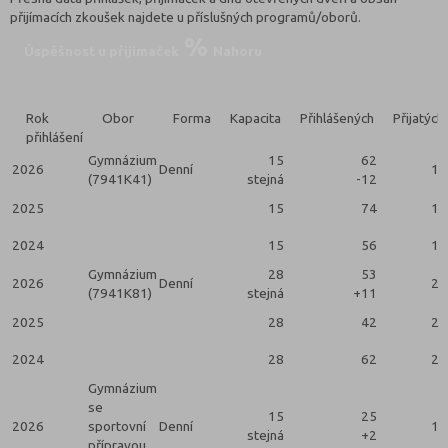
přijímacích zkoušek najdete u příslušných programů/oborů.
Úspěšnost u přijímaček
Nahoru
Rok
Obor
Forma
Kapacita
Přihlášených
Přijatých
přihlášení
Gymnázium
15
62
2026
Denní
15
(7941K41)
stejná
-12
2025
15
74
15
2024
15
56
12
Gymnázium
28
53
2026
Denní
27
(7941K81)
stejná
+11
2025
28
42
20
2024
28
62
28
Gymnázium
se
15
25
2026
sportovní
Denní
15
stejná
+2
přípravou