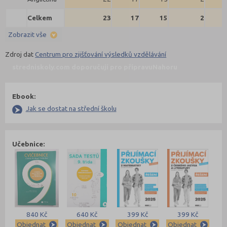
Celkem
23
17
15
2
Zobrazit vše
Zdroj dat
Centrum pro zjišťování výsledků vzdělávání
stredniskoly.com doporučují pro přípravu
Nahoru
Ebook:
Jak se dostat na střední školu
Učebnice:
840 Kč
640 Kč
399 Kč
399 Kč
Objednat
Objednat
Objednat
Objednat