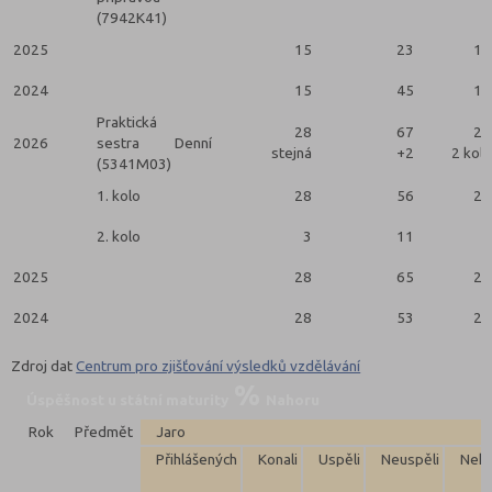
(7942K41)
2025
15
23
15
2024
15
45
15
Praktická
28
67
28
2026
sestra
Denní
stejná
+2
2 kola
(5341M03)
1. kolo
28
56
25
2. kolo
3
11
3
2025
28
65
28
2024
28
53
26
Zdroj dat
Centrum pro zjišťování výsledků vzdělávání
Úspěšnost u státní maturity
Nahoru
Rok
Předmět
Jaro
Přihlášených
Konali
Uspěli
Neuspěli
Neko