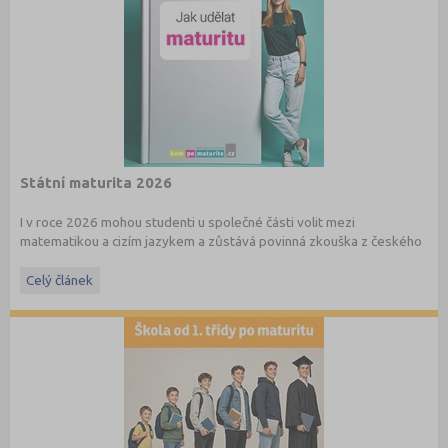
Státní maturita 2026
I v roce 2026 mohou studenti u společné části volit mezi
matematikou a cizím jazykem a zůstává povinná zkouška z českého
jazyka a literatury. Stáhněte si zdarma
e-book
s podrobnými
informacemi.
Celý článek