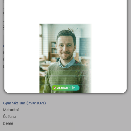
Forma:
Zaměření:
Gymnázium (7941K41)
Maturitní
Čeština
Denní
Gymnázium (7941K61)
Maturitní
Čeština
Denní