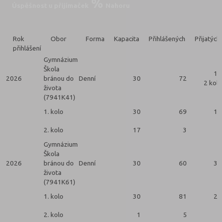
Úspěšnost u přijímaček
Nahoru
Rok
Obor
Forma
Kapacita
Přihlášených
Přijatých
přihlášení
Gymnázium
Škola
13
2026
bránou do
Denní
30
72
2 kola
života
(7941K41)
1. kolo
30
69
12
2. kolo
17
3
1
Gymnázium
Škola
2026
bránou do
Denní
30
60
30
života
(7941K61)
1. kolo
30
81
29
2. kolo
1
5
1