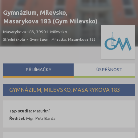
Gymnázium, Milevsko,
Masarykova 183 (Gym Milevsko)
Masarykova 183, 39901 Milevsko
Střední škola
>
Gymnázium, Milevsko, Masarykova 183
PŘIJÍMAČKY
ÚSPĚŠNOST
GYMNÁZIUM, MILEVSKO, MASARYKOVA 183
Typ studia:
Maturitní
Ředitel:
Mgr. Petr Barda