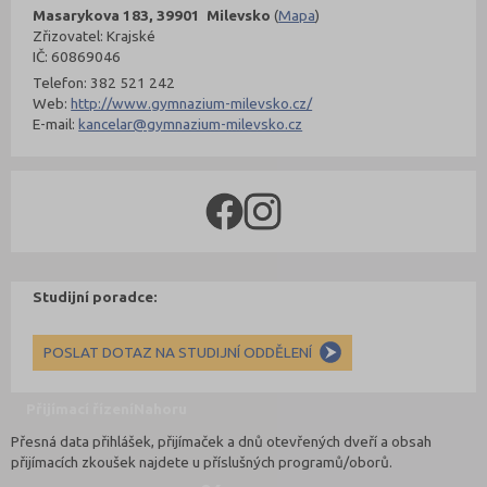
Masarykova 183, 39901 Milevsko
(
Mapa
)
Zřizovatel: Krajské
IČ: 60869046
Telefon: 382 521 242
Web:
http://www.gymnazium-milevsko.cz/
E-mail:
kancelar@gymnazium-milevsko.cz
Studijní poradce:
POSLAT DOTAZ NA STUDIJNÍ ODDĚLENÍ
Přijímací řízení
Nahoru
Přesná data přihlášek, přijímaček a dnů otevřených dveří a obsah
přijímacích zkoušek najdete u příslušných programů/oborů.