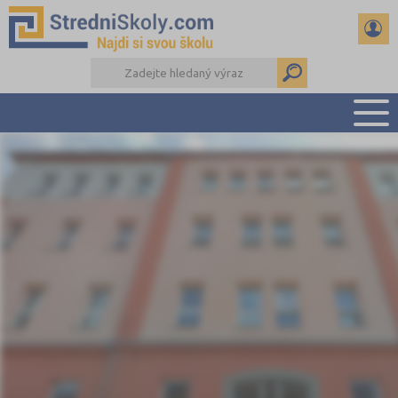
PŘEHLED ŠKOL
PŘÍPRAVA NA PŘIJÍMAČKY
DŮLEŽITÉ TERMÍNY
REFERÁTY A SEMINÁRKY
DALŠÍ DRUHY ŠKOL