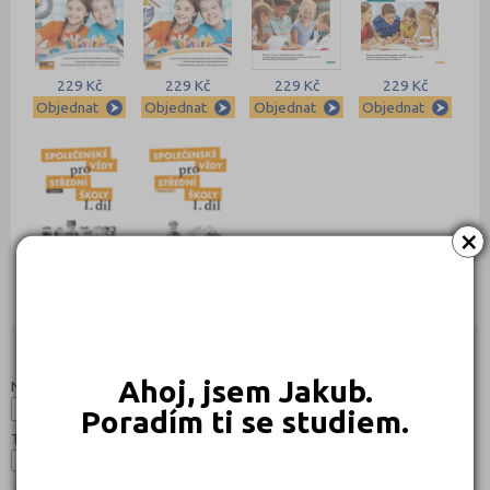
229 Kč
229 Kč
229 Kč
229 Kč
Objednat
Objednat
Objednat
Objednat
×
189 Kč
169 Kč
Objednat
Objednat
Studijní programy/obory
Nahoru
Ahoj, jsem Jakub.
Název:
Poradím ti se studiem.
Typ:
Jazyk: