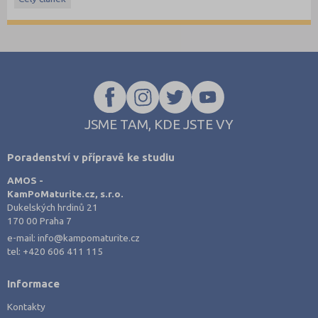
Stáhněte si ostré i ilustrační testy
z minulých let
.
JSME TAM, KDE JSTE VY
Poradenství v přípravě ke studiu
AMOS -
KamPoMaturite.cz, s.r.o.
Dukelských hrdinů 21
170 00 Praha 7
e-mail:
info@kampomaturite.cz
tel:
+420 606 411 115
Informace
Kontakty