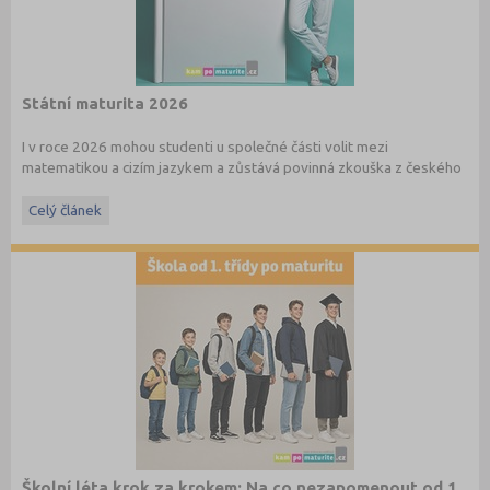
Státní maturita 2026
I v roce 2026 mohou studenti u společné části volit mezi
matematikou a cizím jazykem a zůstává povinná zkouška z českého
jazyka a literatury. Stáhněte si zdarma
e-book
s podrobnými
informacemi.
Celý článek
Školní léta krok za krokem: Na co nezapomenout od 1.