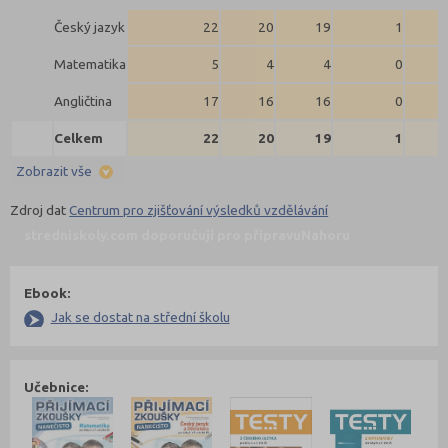
Český jazyk
22
20
19
1
Matematika
5
4
4
0
Angličtina
17
16
16
0
Celkem
22
20
19
1
Zobrazit vše
Zdroj dat
Centrum pro zjišťování výsledků vzdělávání
stredniskoly.com doporučují pro přípravu
Nahoru
Ebook:
Jak se dostat na střední školu
Učebnice: