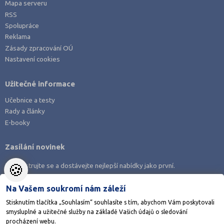
Mapa serveru
RSS
Spolupráce
Reklama
Zásady zpracování OÚ
Nastavení cookies
Užitečné informace
Učebnice a testy
Rady a články
E-booky
Zasílání novinek
🍪
Zaregistrujte se a dostávejte nejlepší nabídky jako první.
Na Vašem soukromí nám záleží
Stisknutím tlačítka „Souhlasím“ souhlasíte s tím, abychom Vám poskytovali
smysluplné a užitečné služby na základě Vašich údajů o sledování
Stáhněte si aplikaci Adresář škol
procházení webu.