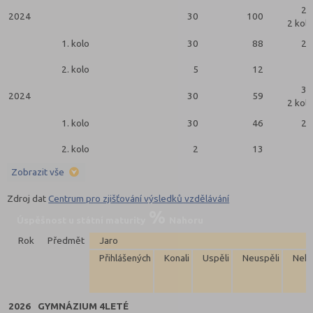
29
2024
30
100
2 kola
1. kolo
30
88
25
2. kolo
5
12
4
31
2024
30
59
2 kola
1. kolo
30
46
29
2. kolo
2
13
2
Zobrazit vše
Zdroj dat
Centrum pro zjišťování výsledků vzdělávání
Úspěšnost u státní maturity
Nahoru
Rok
Předmět
Jaro
Přihlášených
Konali
Uspěli
Neuspěli
Neko
2026
GYMNÁZIUM 4LETÉ