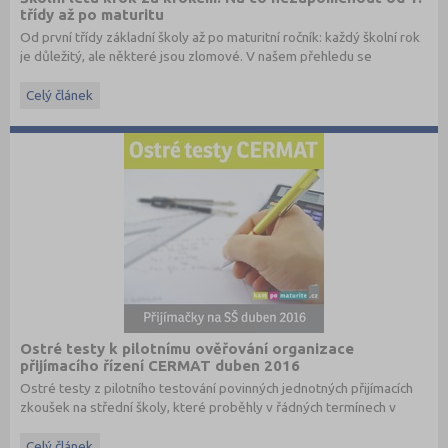
třídy až po maturitu
Od první třídy základní školy až po maturitní ročník: každý školní rok
je důležitý, ale některé jsou zlomové. V našem přehledu se
dočtete, na co nezapomenout a na co (a jak) se připravit.
Celý článek
Ostré testy k pilotnímu ověřování organizace
přijímacího řízení CERMAT duben 2016
Ostré testy z pilotního testování povinných jednotných přijímacích
zkoušek na střední školy, které proběhly v řádných termínech v
dubnu 2016, převzato ze stránek
www.cermat.cz
.
Celý článek