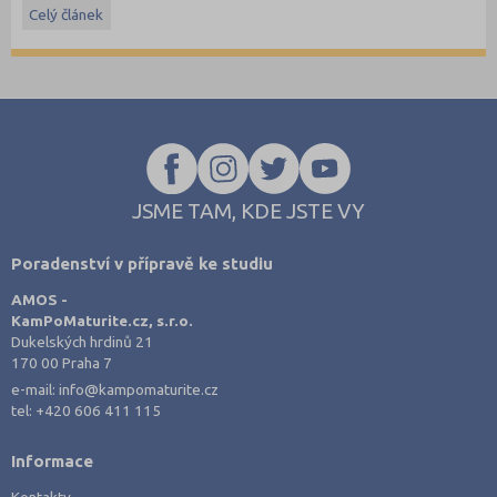
Celý článek
studovat, ale také jakým způsobem. Vedle vysokých škol dnes
existují i vyšší odborné školy, které nabízejí praktičtěji zaměřené
ekonomické studium a úzké propojení s praxí.
Jaké jsou mezi VOŠ a VŠ rozdíly? A která cesta může být vhodnější
právě pro vás?
JSME TAM, KDE JSTE VY
Poradenství v přípravě ke studiu
AMOS -
KamPoMaturite.cz, s.r.o.
Dukelských hrdinů 21
170 00 Praha 7
e-mail:
info@kampomaturite.cz
tel:
+420 606 411 115
Informace
Kontakty