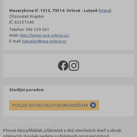
Masarykova tř. 1313, 73514 Orlová - Lutyně
(
Mapa
)
Zřizovatel: Krajské
IČ: 62331540
Telefon: 596 539 301
Web:
http://www.goa-orlova.cz/
E-mail:
kancelar@goa-orlova.cz
Studijní poradce:
POSLAT DOTAZ NA STUDIJNÍ ODDĚLENÍ
Přijímací řízení
Nahoru
Přesná data přihlášek, přijímaček a dnů otevřených dveří a obsah
přijímacích zkoušek najdete u příslušných programů/oborů.