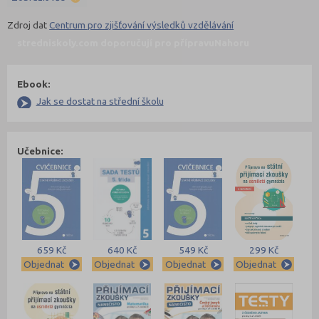
Zdroj dat
Centrum pro zjišťování výsledků vzdělávání
stredniskoly.com doporučují pro přípravu
Nahoru
Ebook:
Jak se dostat na střední školu
Učebnice:
659 Kč
640 Kč
549 Kč
299 Kč
Objednat
Objednat
Objednat
Objednat