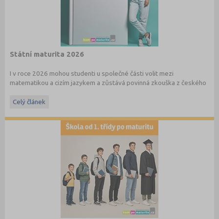
Státní maturita 2026
I v roce 2026 mohou studenti u společné části volit mezi
matematikou a cizím jazykem a zůstává povinná zkouška z českého
jazyka a literatury. Stáhněte si zdarma
e-book
s podrobnými
informacemi.
Celý článek