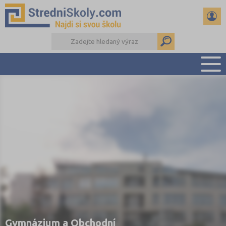
PŘEHLED ŠKOL
PŘÍPRAVA NA PŘIJÍMAČKY
DŮLEŽITÉ TERMÍNY
REFERÁTY A SEMINÁRKY
DALŠÍ DRUHY ŠKOL
Gymnázium a Obchodní