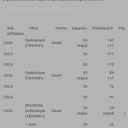
Úspěšnost u přijímaček
Nahoru
Rok
Obor
Forma
Kapacita
Přihlášených
Přija
přihlášení
Gymnázium
30
142
2026
Denní
(7941K41)
stejná
+31
2025
30
111
2024
30
112
Gymnázium
30
89
2026
Denní
(7941K81)
stejná
+17
2025
30
72
2024
30
91
Informační
30
59
2026
technologie
Denní
stejná
stejně
2 
(1820M01)
1. kolo
30
52