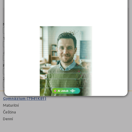
Objednat
Objednat
Studijní programy/obory
Nahoru
Název:
Typ:
Jazyk:
Forma:
Zaměření:
Gymnázium (7941K81)
Maturitní
Čeština
Denní