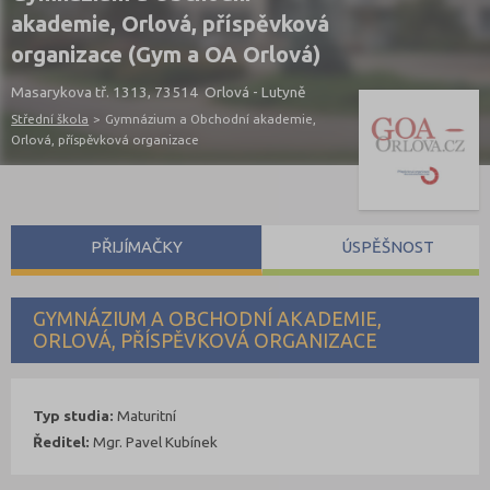
akademie, Orlová, příspěvková
organizace (Gym a OA Orlová)
Masarykova tř. 1313, 73514 Orlová - Lutyně
Střední škola
>
Gymnázium a Obchodní akademie,
Orlová, příspěvková organizace
PŘIJÍMAČKY
ÚSPĚŠNOST
GYMNÁZIUM A OBCHODNÍ AKADEMIE,
ORLOVÁ, PŘÍSPĚVKOVÁ ORGANIZACE
Typ studia:
Maturitní
Ředitel:
Mgr. Pavel Kubínek