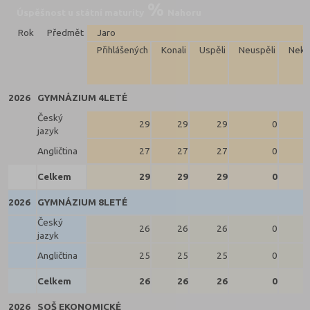
Úspěšnost u státní maturity
Nahoru
Rok
Předmět
Jaro
Přihlášených
Konali
Uspěli
Neuspěli
Neko
2026
GYMNÁZIUM 4LETÉ
Český
29
29
29
0
jazyk
Angličtina
27
27
27
0
Celkem
29
29
29
0
2026
GYMNÁZIUM 8LETÉ
Český
26
26
26
0
jazyk
Angličtina
25
25
25
0
Celkem
26
26
26
0
2026
SOŠ EKONOMICKÉ