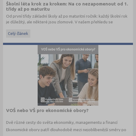
Školní léta krok za krokem: Na co nezapomenout od 1.
třídy až po maturitu
Od první třídy základní školy až po maturitní ročník: každý školní rok
je důležitý, ale některé jsou zlomové. V našem přehledu se
dočtete, na co nezapomenout a na co (a jak) se připravit.
Celý článek
VOŠ nebo VŠ pro ekonomické obory?
Dvě různé cesty do světa ekonomiky, managementu a financí
Ekonomické obory patří dlouhodobě mezi nejoblíbenější směry po
maturitě. Budoucí studenti dnes ale nestojí jen před otázkou co