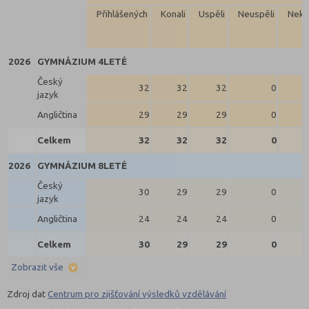
Přihlášených
Konali
Uspěli
Neuspěli
Neko
2026
GYMNÁZIUM 4LETÉ
Český
32
32
32
0
jazyk
Angličtina
29
29
29
0
Celkem
32
32
32
0
2026
GYMNÁZIUM 8LETÉ
Český
30
29
29
0
jazyk
Angličtina
24
24
24
0
Celkem
30
29
29
0
Zobrazit vše
Zdroj dat
Centrum pro zjišťování výsledků vzdělávání