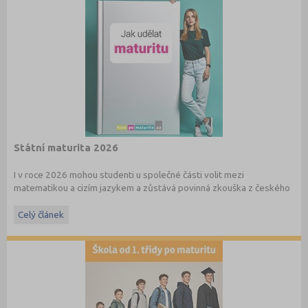
Státní maturita 2026
I v roce 2026 mohou studenti u společné části volit mezi
matematikou a cizím jazykem a zůstává povinná zkouška z českého
jazyka a literatury. Stáhněte si zdarma
e-book
s podrobnými
informacemi.
Celý článek