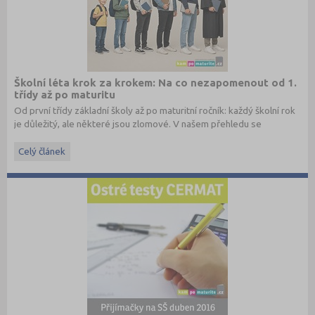
Školní léta krok za krokem: Na co nezapomenout od 1.
třídy až po maturitu
Od první třídy základní školy až po maturitní ročník: každý školní rok
je důležitý, ale některé jsou zlomové. V našem přehledu se
dočtete, na co nezapomenout a na co (a jak) se připravit.
Celý článek