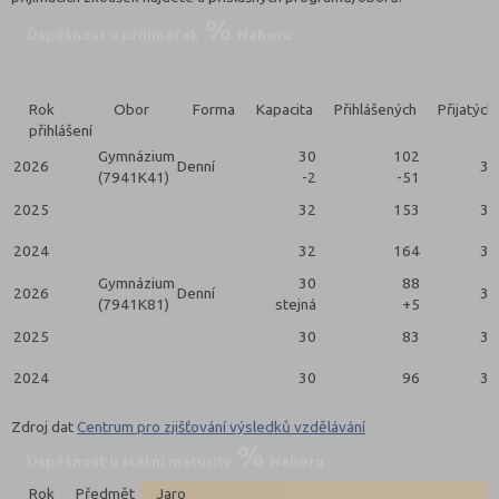
Úspěšnost u přijímaček
Nahoru
Rok
Obor
Forma
Kapacita
Přihlášených
Přijatých
přihlášení
Gymnázium
30
102
2026
Denní
30
(7941K41)
-2
-51
2025
32
153
32
2024
32
164
32
Gymnázium
30
88
2026
Denní
30
(7941K81)
stejná
+5
2025
30
83
30
2024
30
96
30
Zdroj dat
Centrum pro zjišťování výsledků vzdělávání
Úspěšnost u státní maturity
Nahoru
Rok
Předmět
Jaro