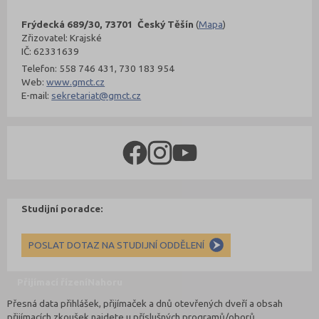
Frýdecká 689/30, 73701 Český Těšín
(
Mapa
)
Zřizovatel: Krajské
IČ: 62331639
Telefon: 558 746 431, 730 183 954
Web:
www.gmct.cz
E-mail:
sekretariat@gmct.cz
Studijní poradce:
POSLAT DOTAZ NA STUDIJNÍ ODDĚLENÍ
Přijímací řízení
Nahoru
Přesná data přihlášek, přijímaček a dnů otevřených dveří a obsah
přijímacích zkoušek najdete u příslušných programů/oborů.