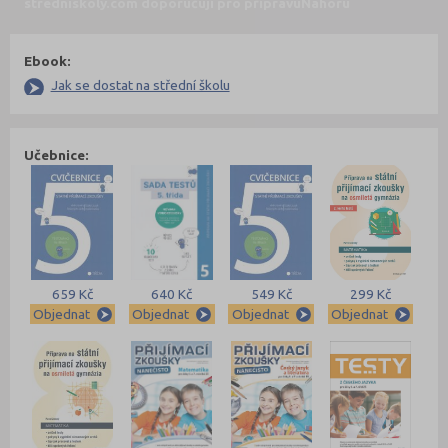
stredniskoly.com doporučují pro přípravu
Nahoru
Ebook:
Jak se dostat na střední školu
Učebnice:
659 Kč
640 Kč
549 Kč
299 Kč
Objednat
Objednat
Objednat
Objednat