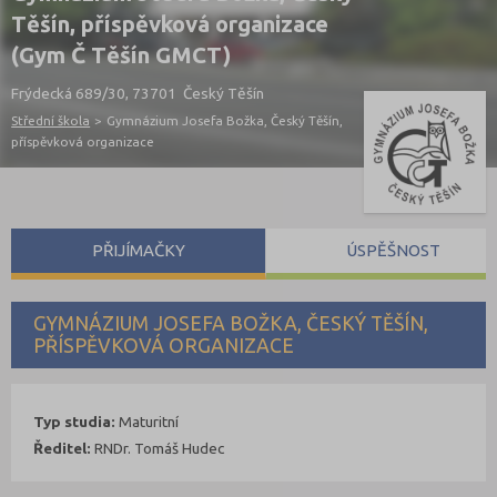
Těšín, příspěvková organizace
(Gym Č Těšín GMCT)
Frýdecká 689/30, 73701 Český Těšín
Střední škola
>
Gymnázium Josefa Božka, Český Těšín,
příspěvková organizace
PŘIJÍMAČKY
ÚSPĚŠNOST
GYMNÁZIUM JOSEFA BOŽKA, ČESKÝ TĚŠÍN,
PŘÍSPĚVKOVÁ ORGANIZACE
Typ studia:
Maturitní
Ředitel:
RNDr. Tomáš Hudec