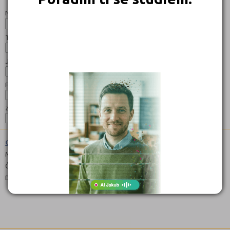
Název:
Typ:
Jazyk:
Forma:
Zaměření:
Gymnázium (7941K41)
Maturitní
Čeština
Denní