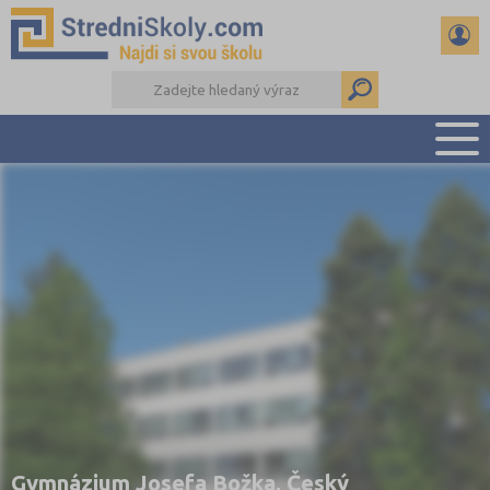
PŘEHLED ŠKOL
PŘÍPRAVA NA PŘIJÍMAČKY
DŮLEŽITÉ TERMÍNY
REFERÁTY A SEMINÁRKY
DALŠÍ DRUHY ŠKOL
Gymnázium Josefa Božka, Český