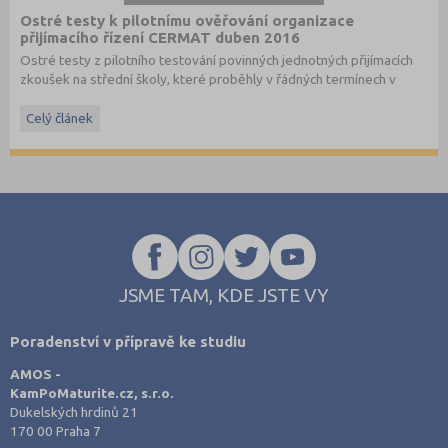
Ostré testy k pilotnímu ověřování organizace
přijímacího řízení CERMAT duben 2016
Ostré testy z pilotního testování povinných jednotných přijímacích
zkoušek na střední školy, které proběhly v řádných termínech v
dubnu 2016, převzato ze stránek
www.cermat.cz
.
Celý článek
Stáhněte si ostré i ilustrační testy
z minulých let
.
JSME TAM, KDE JSTE VY
Poradenství v přípravě ke studiu
AMOS -
KamPoMaturite.cz, s.r.o.
Dukelských hrdinů 21
170 00 Praha 7