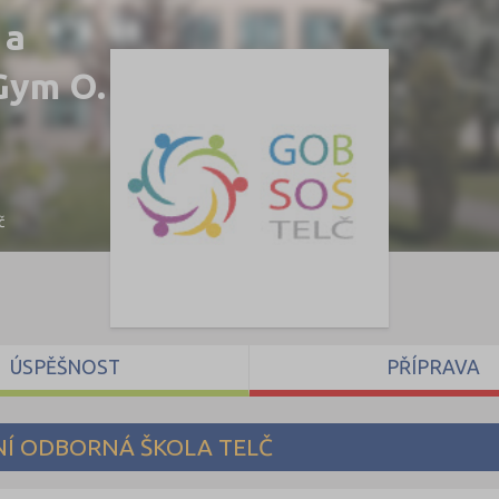
 a
(Gym O.
č
ÚSPĚŠNOST
PŘÍPRAVA
NÍ ODBORNÁ ŠKOLA TELČ