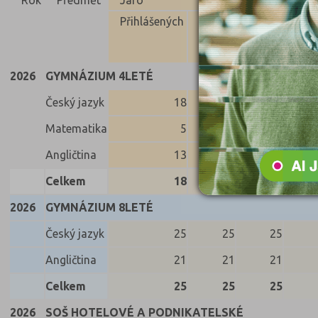
Rok
Předmět
Jaro
Přihlášených
Konali
Uspěli
Neus
2026
GYMNÁZIUM 4LETÉ
Český jazyk
18
18
18
Matematika
5
5
5
Angličtina
13
13
13
Celkem
18
18
18
2026
GYMNÁZIUM 8LETÉ
Český jazyk
25
25
25
Angličtina
21
21
21
Celkem
25
25
25
2026
SOŠ HOTELOVÉ A PODNIKATELSKÉ