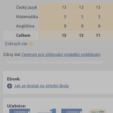
Český jazyk
13
13
13
Matematika
5
5
3
Angličtina
8
8
8
Celkem
13
13
11
Zobrazit vše
Zdroj dat
Centrum pro zjišťování výsledků vzdělávání
stredniskoly.com doporučují pro přípravu
Nahoru
Ebook:
Jak se dostat na střední školu
Učebnice: