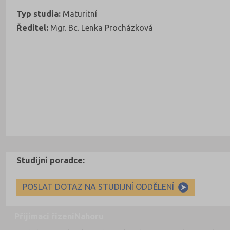
Typ studia:
Maturitní
Ředitel:
Mgr. Bc. Lenka Procházková
Studijní poradce:
POSLAT DOTAZ NA STUDIJNÍ ODDĚLENÍ
Přijímací řízení
Nahoru