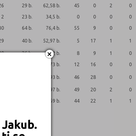
26
29 b.
62,58 b.
45
0
2
0
2
23 b.
34,5 b.
0
0
0
0
30
64 b.
76,4 b.
55
9
0
0
29
40 b.
52,97 b.
5
17
1
1
×
30
26 b.
41,2 b.
8
9
1
0
30
36 b.
59,73 b.
12
16
0
0
30
37 b.
56,93 b.
46
28
0
0
30
35 b.
53,97 b.
49
20
2
0
29
44 b.
59 b.
44
22
1
1
 Jakub.
ti se