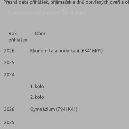
Přesná data přihlášek, přijímaček a dnů otevřených dveří a 
Úspěšnost u přijímaček
Nahoru
Rok
Obor
přihlášení
2026
Ekonomika a podnikání (6341M01)
2025
2024
1. kolo
2. kolo
2026
Gymnázium (7941K41)
2025