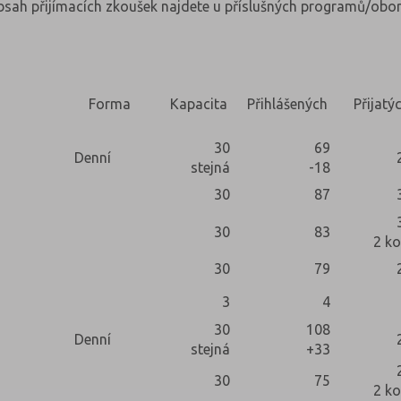
obsah přijímacích zkoušek najdete u příslušných programů/obor
Forma
Kapacita
Přihlášených
Přijatý
30
69
Denní
stejná
-18
30
87
30
83
2 ko
30
79
3
4
30
108
Denní
stejná
+33
30
75
2 ko