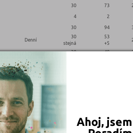
30
73
4
2
30
94
30
53
Denní
stejná
+5
30
48
30
58
30
104
)
Denní
stejná
+3
30
101
30
97
Ahoj, jsem
Poradím 