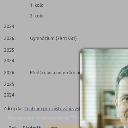
1. kolo
2. kolo
2024
2026
Gymnázium (7941K81)
2025
2024
2026
Předškolní a mimoškolní pedagogika (7531M01
2025
2024
Zdroj dat
Centrum pro zjišťování výsledků vzdělávání
Úspěšnost u státní maturity
Nahoru