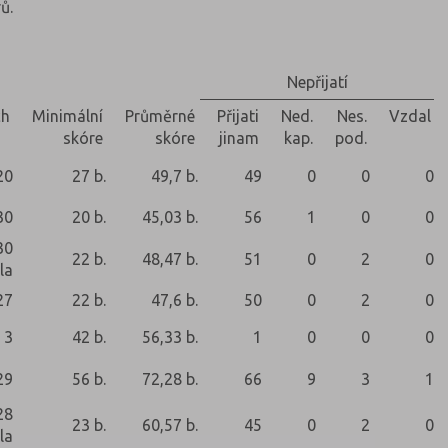
ů.
Nepřijatí
ch
Minimální
Průměrné
Přijati
Ned.
Nes.
Vzdal
skóre
skóre
jinam
kap.
pod.
20
27 b.
49,7 b.
49
0
0
0
30
20 b.
45,03 b.
56
1
0
0
30
22 b.
48,47 b.
51
0
2
0
la
27
22 b.
47,6 b.
50
0
2
0
3
42 b.
56,33 b.
1
0
0
0
29
56 b.
72,28 b.
66
9
3
1
28
23 b.
60,57 b.
45
0
2
0
la