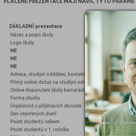
PLACENÉ PREZENTACE MAJÍ NAVÍC TYTO PARAMET
ZÁKLADNÍ prezentace
ROZŠÍŘ
Název a popis školy
Název a
Logo školy
Logo š
NE
Předst
NE
Fotogr
NE
Vkládá
Adresa, studijní oddělení, kontakty
Adresa,
Přímý online dotaz na studijní oddělení
Přímý o
Online doporučení školy kamarádům, přátelům
Online 
Forma studia
Forma 
Úspěšnost u přijímacích zkoušek
Úspěšno
Den otevřených dveří
Den ote
Počet studentů celkem
Počet s
Počet studentů v 1. ročníku
Počet s