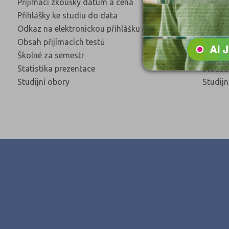
Přijímací zkoušky datum a cena
Přijíma
Přihlášky ke studiu do data
Přihláš
Odkaz na elektronickou přihlášku na VŠ
Odkaz n
Obsah přijímacích testů
Obsah p
Školné za semestr
Školné 
Statistika prezentace
Statist
Studijní obory
Studijn