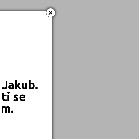
×
 Jakub.
ti se
em.