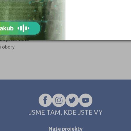
cí zkoušky datum a cena
ky ke studiu do data
a elektronickou přihlášku na VŠ
řijímacích testů
za semestr
ika prezentace
í obory
JSME TAM, KDE JSTE VY
Naše projekty