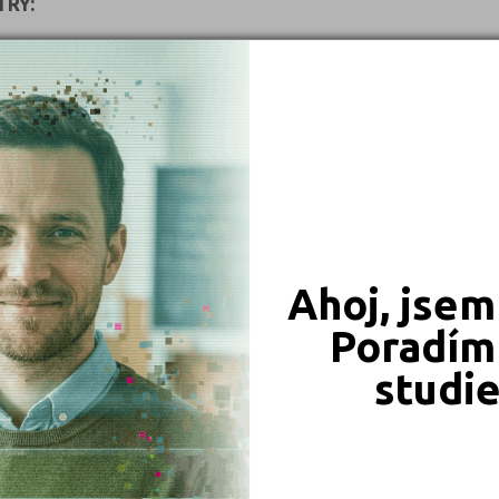
RY:
ENÁ prezentace
 popis školy
koly
avení školy
afie, bannery, obrazový materiál
ní novinek, zpráv do sekce Aktuálně na VŠ
 studijní oddělení, kontakty
Ahoj, jsem
nline dotaz na studijní oddělení
doporučení školy kamarádům, přátelům
Poradím 
studia
studi
st u přijímacích zkoušek
vřených dveří
tudentů celkem
tudentů v 1. ročníku