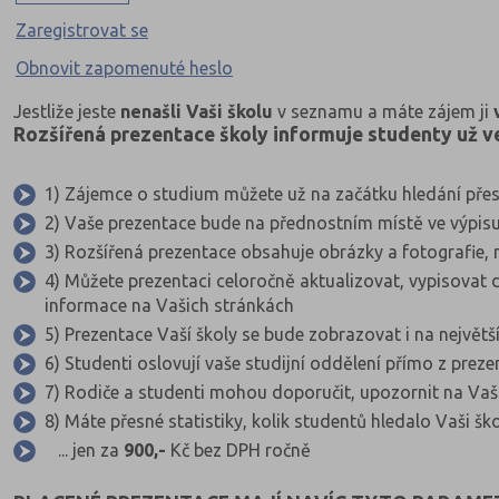
Zaregistrovat se
Obnovit zapomenuté heslo
Jestliže jeste
nenašli Vaši školu
v seznamu a máte zájem ji
Rozšířená prezentace školy informuje studenty už ve 
1) Zájemce o studium můžete už na začátku hledání přes
2) Vaše prezentace bude na přednostním místě ve výpisu 
3) Rozšířená prezentace obsahuje obrázky a fotografie,
4) Můžete prezentaci celoročně aktualizovat, vypisovat 
informace na Vašich stránkách
5) Prezentace Vaší školy se bude zobrazovat i na nejvě
6) Studenti oslovují vaše studijní oddělení přímo z prez
7) Rodiče a studenti mohou doporučit, upozornit na Vaši
8) Máte přesné statistiky, kolik studentů hledalo Vaši ško
... jen za
900,-
Kč bez DPH ročně