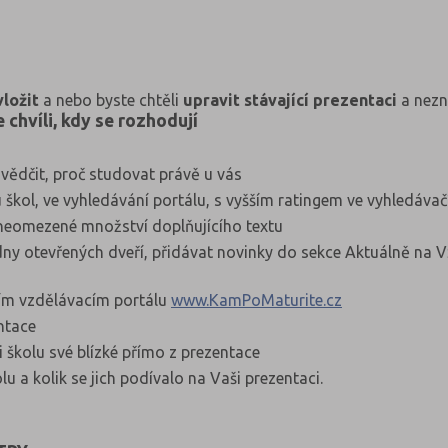
vložit
a nebo byste chtěli
upravit stávající prezentaci
a nezn
chvíli, kdy se rozhodují
vědčit, proč studovat právě u vás
škol, ve vyhledávání portálu, s vyšším ratingem ve vyhledávač
 neomezené množství doplňujícího textu
dny otevřených dveří, přidávat novinky do sekce Aktuálně na V
tším vzdělávacím portálu
www.KamPoMaturite.cz
entace
 školu své blízké přímo z prezentace
lu a kolik se jich podívalo na Vaši prezentaci.