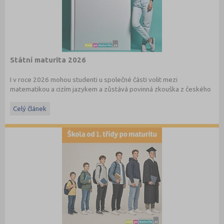
Státní maturita 2026
I v roce 2026 mohou studenti u společné části volit mezi
matematikou a cizím jazykem a zůstává povinná zkouška z českého
jazyka a literatury. Stáhněte si zdarma
e-book
s podrobnými
informacemi.
Celý článek