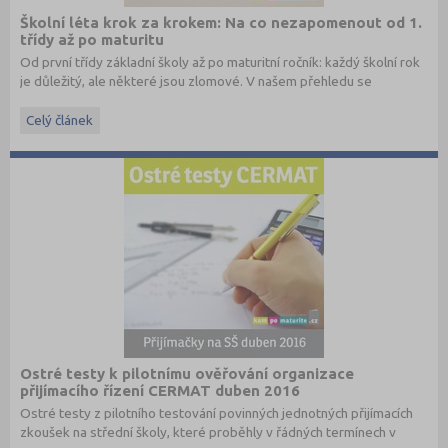
Školní léta krok za krokem: Na co nezapomenout od 1.
třídy až po maturitu
Od první třídy základní školy až po maturitní ročník: každý školní rok
je důležitý, ale některé jsou zlomové. V našem přehledu se
dočtete, na co nezapomenout a na co (a jak) se připravit.
Celý článek
Ostré testy k pilotnímu ověřování organizace
přijímacího řízení CERMAT duben 2016
Ostré testy z pilotního testování povinných jednotných přijímacích
zkoušek na střední školy, které proběhly v řádných termínech v