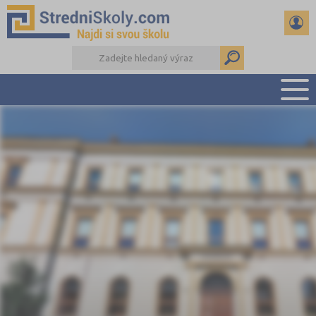
PŘEHLED ŠKOL
PŘÍPRAVA NA PŘIJÍMAČKY
DŮLEŽITÉ TERMÍNY
REFERÁTY A SEMINÁRKY
DALŠÍ DRUHY ŠKOL