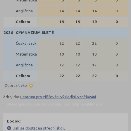
Matematika
5
5
5
0
Angličtina
14
14
14
0
Celkem
19
19
19
0
2026
GYMNÁZIUM 8LETÉ
Český jazyk
22
22
22
0
Matematika
10
10
10
0
Angličtina
12
12
12
0
Celkem
22
22
22
0
Zobrazit vše
Zdroj dat
Centrum pro zjišťování výsledků vzdělávání
stredniskoly.com doporučují pro přípravu
Nahoru
Ebook:
Jak se dostat na střední školu