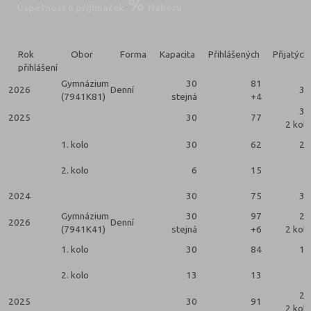
Úspěšnost u přijímaček
Nahoru
Rok
Obor
Forma
Kapacita
Přihlášených
Přijatých
přihlášení
Gymnázium
30
81
2026
Denní
30
(7941K81)
stejná
+4
30
2025
30
77
2 kola
1. kolo
30
62
24
2. kolo
6
15
6
2024
30
75
30
Gymnázium
30
97
23
2026
Denní
(7941K41)
stejná
+6
2 kola
1. kolo
30
84
16
2. kolo
13
13
7
25
2025
30
91
2 kola