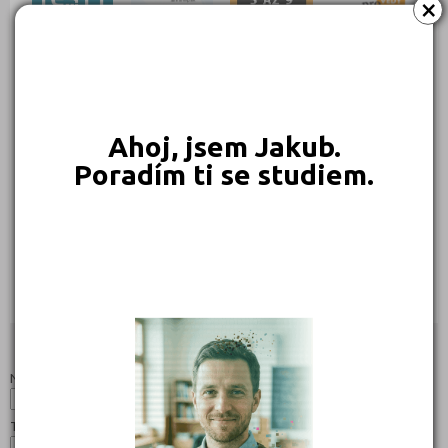
×
229 Kč
225 Kč
215 Kč
189 Kč
Objednat
Objednat
Objednat
Objednat
Ahoj, jsem Jakub.
Poradím ti se studiem.
169 Kč
169 Kč
Objednat
Objednat
Studijní programy/obory
Nahoru
Název:
Typ: