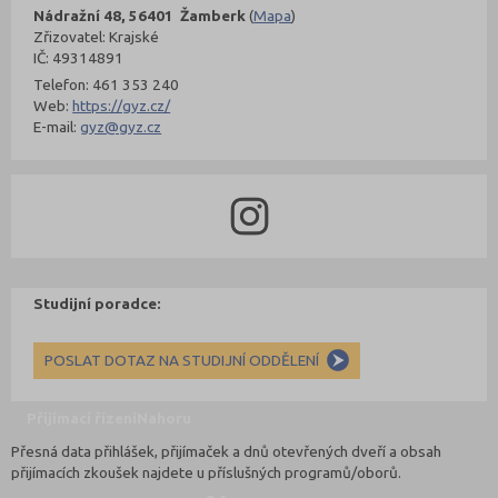
Nádražní 48, 56401 Žamberk
(
Mapa
)
Zřizovatel: Krajské
IČ: 49314891
Telefon: 461 353 240
Web:
https://gyz.cz/
E-mail:
gyz@gyz.cz
Studijní poradce:
POSLAT DOTAZ NA STUDIJNÍ ODDĚLENÍ
Přijímací řízení
Nahoru
Přesná data přihlášek, přijímaček a dnů otevřených dveří a obsah
přijímacích zkoušek najdete u příslušných programů/oborů.