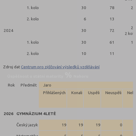
1. kolo
30
78
22
2. kolo
6
13
3
27
2024
30
72
2 kola
1. kolo
30
61
19
2. kolo
10
11
8
Zdroj dat
Centrum pro zjišťování výsledků vzdělávání
Úspěšnost u státní maturity
Nahoru
Rok
Předmět
Jaro
Přihlášených
Konali
Uspěli
Neuspěli
Neko
2026
GYMNÁZIUM 4LETÉ
Český jazyk
19
19
19
0