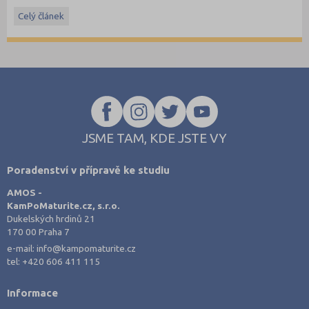
dubnu 2016, převzato ze stránek
www.cermat.cz
.
Celý článek
Stáhněte si ostré i ilustrační testy
z minulých let
.
JSME TAM, KDE JSTE VY
Poradenství v přípravě ke studiu
AMOS -
KamPoMaturite.cz, s.r.o.
Dukelských hrdinů 21
170 00 Praha 7
e-mail:
info@kampomaturite.cz
tel:
+420 606 411 115
Informace