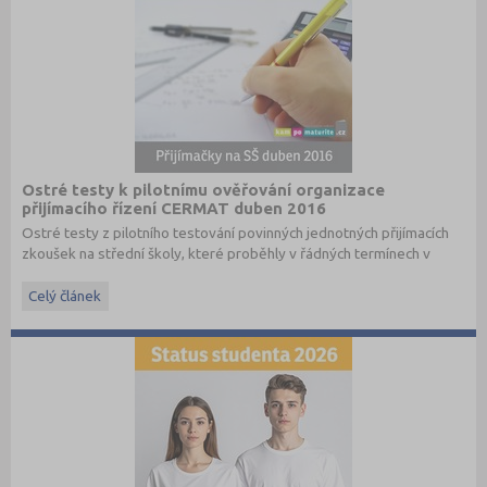
Ostré testy k pilotnímu ověřování organizace
přijímacího řízení CERMAT duben 2016
Ostré testy z pilotního testování povinných jednotných přijímacích
zkoušek na střední školy, které proběhly v řádných termínech v
dubnu 2016, převzato ze stránek
www.cermat.cz
.
Celý článek
Stáhněte si ostré i ilustrační testy
z minulých let
.