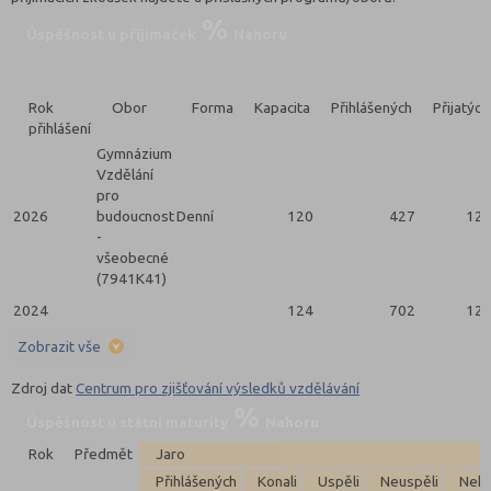
Úspěšnost u přijímaček
Nahoru
Rok
Obor
Forma
Kapacita
Přihlášených
Přijatých
přihlášení
Gymnázium
Vzdělání
pro
2026
budoucnost
Denní
120
427
12
-
všeobecné
(7941K41)
2024
124
702
12
Zobrazit vše
Zdroj dat
Centrum pro zjišťování výsledků vzdělávání
Úspěšnost u státní maturity
Nahoru
Rok
Předmět
Jaro
Přihlášených
Konali
Uspěli
Neuspěli
Neko