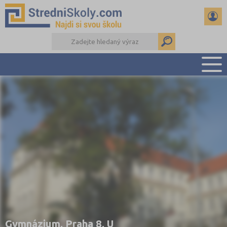
PŘEHLED ŠKOL
PŘÍPRAVA NA PŘIJÍMAČKY
DŮLEŽITÉ TERMÍNY
REFERÁTY A SEMINÁRKY
DALŠÍ DRUHY ŠKOL
Gymnázium, Praha 8, U