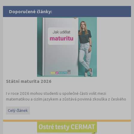
Doporučené články:
Státní maturita 2026
I v roce 2026 mohou studenti u společné části volit mezi
matematikou a cizím jazykem a zůstává povinná zkouška z českého
jazyka a literatury. Stáhněte si zdarma
e-book
s podrobnými
informacemi.
Celý článek