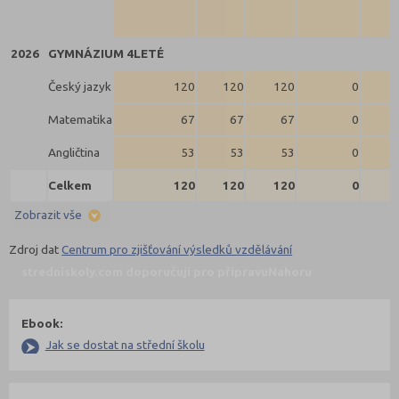
2026
GYMNÁZIUM 4LETÉ
Český jazyk
120
120
120
0
Matematika
67
67
67
0
Angličtina
53
53
53
0
Celkem
120
120
120
0
Zobrazit vše
Zdroj dat
Centrum pro zjišťování výsledků vzdělávání
stredniskoly.com doporučují pro přípravu
Nahoru
Ebook:
Jak se dostat na střední školu