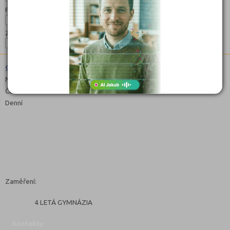
Forma:
Zaměření:
Gymnázium (7941K41)
Maturitní
Čeština
Denní
Zaměření:
4 LETÁ GYMNÁZIA
Kontakty