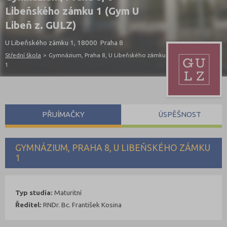
Libeňského zámku 1 (Gym U
Libeň z. GULZ)
U Libeňského zámku 1, 18000 Praha 8
Střední škola
>
Gymnázium, Praha 8, U Libeňského zámku
1
PŘIJÍMAČKY
ÚSPĚŠNOST
GYMNÁZIUM, PRAHA 8, U LIBEŇSKÉHO ZÁMKU
1
Typ studia:
Maturitní
Ředitel:
RNDr. Bc. František Kosina