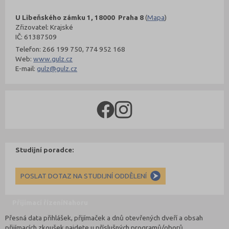
U Libeňského zámku 1, 18000 Praha 8
(
Mapa
)
Zřizovatel: Krajské
IČ: 61387509
Telefon: 266 199 750, 774 952 168
Web:
www.gulz.cz
E-mail:
gulz@gulz.cz
Studijní poradce:
POSLAT DOTAZ NA STUDIJNÍ ODDĚLENÍ
Přijímací řízení
Nahoru
Přesná data přihlášek, přijímaček a dnů otevřených dveří a obsah
přijímacích zkoušek najdete u příslušných programů/oborů.