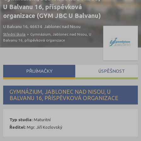
U Balvanu 16, příspěvková
organizace (GYM JBC U Balvanu)
U Balvanu 16, 46634 Jablonec nad Nisou
Střední škola
>
Gymnázium, Jablonec nad Nisou, U
Balvanu 16, příspěvková organizace
PŘIJÍMAČKY
ÚSPĚŠNOST
GYMNÁZIUM, JABLONEC NAD NISOU, U
BALVANU 16, PŘÍSPĚVKOVÁ ORGANIZACE
Typ studia:
Maturitní
Ředitel:
Mgr. Jiří Kozlovský