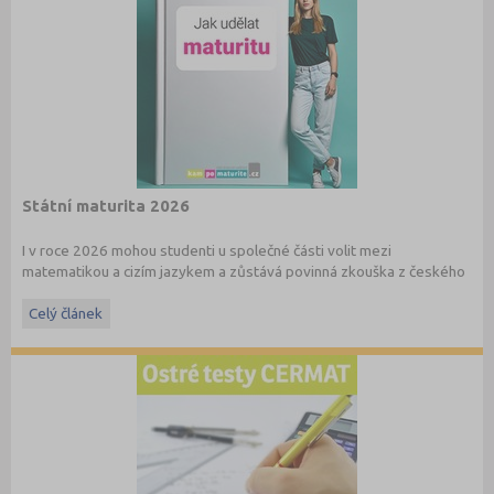
Státní maturita 2026
I v roce 2026 mohou studenti u společné části volit mezi
matematikou a cizím jazykem a zůstává povinná zkouška z českého
jazyka a literatury. Stáhněte si zdarma
e-book
s podrobnými
informacemi.
Celý článek