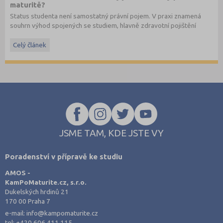
maturitě?
Status studenta není samostatný právní pojem. V praxi znamená
souhrn výhod spojených se studiem, hlavně zdravotní pojištění
hrazené státem, studentské slevy na dopravu a další.
Celý článek
JSME TAM, KDE JSTE VY
Poradenství v přípravě ke studiu
AMOS -
KamPoMaturite.cz, s.r.o.
Dukelských hrdinů 21
170 00 Praha 7
e-mail:
info@kampomaturite.cz
tel:
+420 606 411 115