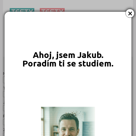
×
239 Kč
239 Kč
Objednat
Objednat
Ahoj, jsem Jakub.
Poradím ti se studiem.
Studijní programy/obory
Nahoru
Název:
Typ:
Jazyk:
Forma:
Zaměření: