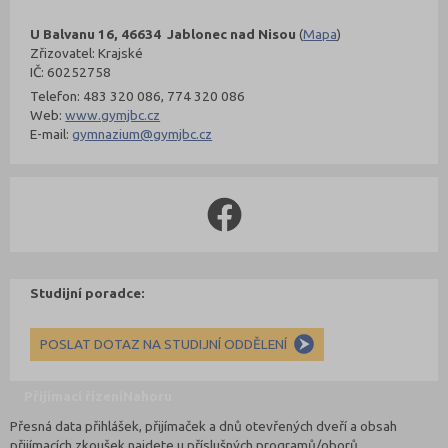
U Balvanu 16, 46634 Jablonec nad Nisou
(
Mapa
)
Zřizovatel: Krajské
IČ: 60252758
Telefon: 483 320 086, 774 320 086
Web:
www.gymjbc.cz
E-mail:
gymnazium@gymjbc.cz
Studijní poradce:
POSLAT DOTAZ NA STUDIJNÍ ODDĚLENÍ
Přijímací řízení
Nahoru
Přesná data přihlášek, přijímaček a dnů otevřených dveří a obsah
přijímacích zkoušek najdete u příslušných programů/oborů.