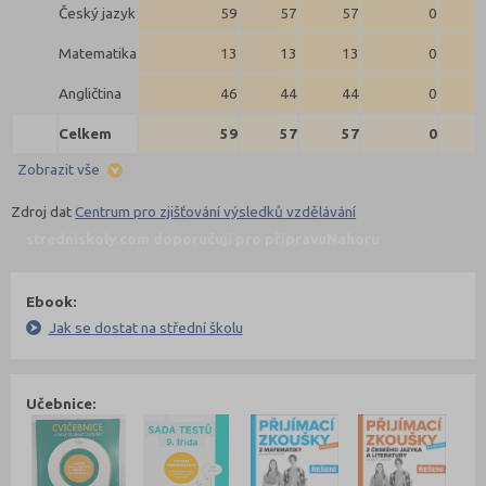
Český jazyk
59
57
57
0
Matematika
13
13
13
0
Angličtina
46
44
44
0
Celkem
59
57
57
0
Zobrazit vše
Zdroj dat
Centrum pro zjišťování výsledků vzdělávání
stredniskoly.com doporučují pro přípravu
Nahoru
Ebook:
Jak se dostat na střední školu
Učebnice: