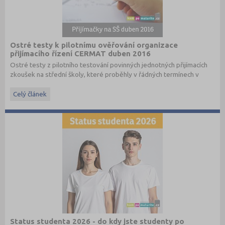
Ostré testy k pilotnímu ověřování organizace
přijímacího řízení CERMAT duben 2016
Ostré testy z pilotního testování povinných jednotných přijímacích
zkoušek na střední školy, které proběhly v řádných termínech v
dubnu 2016, převzato ze stránek
www.cermat.cz
.
Celý článek
Stáhněte si ostré i ilustrační testy
z minulých let
.
Status studenta 2026 - do kdy jste studenty po