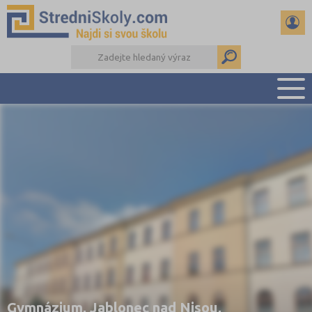
PŘEHLED ŠKOL
PŘÍPRAVA NA PŘIJÍMAČKY
DŮLEŽITÉ TERMÍNY
REFERÁTY A SEMINÁRKY
DALŠÍ DRUHY ŠKOL
Gymnázium, Jablonec nad Nisou,