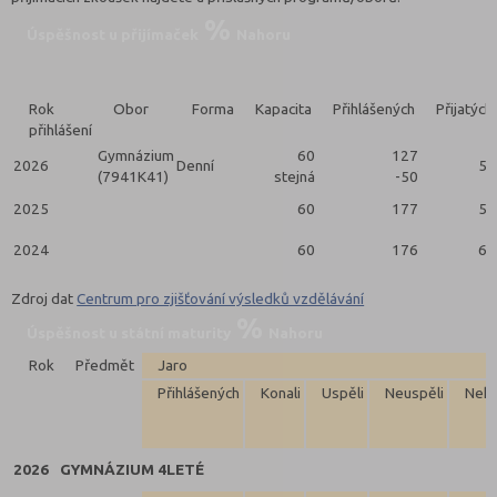
Úspěšnost u přijímaček
Nahoru
Rok
Obor
Forma
Kapacita
Přihlášených
Přijatých
přihlášení
Gymnázium
60
127
2026
Denní
59
(7941K41)
stejná
-50
2025
60
177
59
2024
60
176
60
Zdroj dat
Centrum pro zjišťování výsledků vzdělávání
Úspěšnost u státní maturity
Nahoru
Rok
Předmět
Jaro
Přihlášených
Konali
Uspěli
Neuspěli
Neko
2026
GYMNÁZIUM 4LETÉ