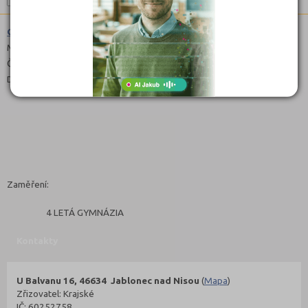
Gymnázium (7941K41)
Maturitní
Čeština
Denní
Zaměření:
4 LETÁ GYMNÁZIA
Kontakty
U Balvanu 16, 46634 Jablonec nad Nisou
(
Mapa
)
Zřizovatel: Krajské
IČ: 60252758