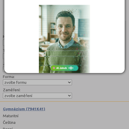
239 Kč
239 Kč
Objednat
Objednat
Studijní programy/obory
Nahoru
Název:
Typ:
Jazyk:
Forma:
Zaměření:
Gymnázium (7941K41)
Maturitní
Čeština
Denní