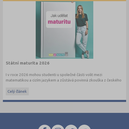
Státní maturita 2026
I v roce 2026 mohou studenti u společné části volit mezi
matematikou a cizím jazykem a zůstává povinná zkouška z českého
jazyka a literatury. Stáhněte si zdarma
e-book
s podrobnými
informacemi.
Celý článek