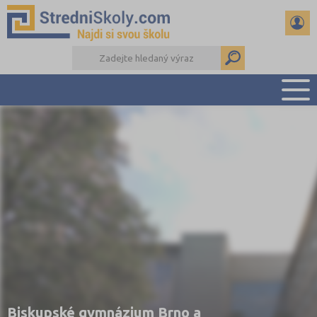
PŘEHLED ŠKOL
PŘÍPRAVA NA PŘIJÍMAČKY
DŮLEŽITÉ TERMÍNY
REFERÁTY A SEMINÁRKY
DALŠÍ DRUHY ŠKOL
Biskupské gymnázium Brno a