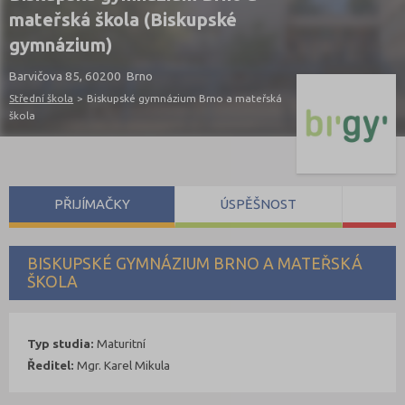
mateřská škola (Biskupské
gymnázium)
Barvičova 85, 60200 Brno
Střední škola
>
Biskupské gymnázium Brno a mateřská
škola
PŘIJÍMAČKY
ÚSPĚŠNOST
S
BISKUPSKÉ GYMNÁZIUM BRNO A MATEŘSKÁ
ŠKOLA
Typ studia:
Maturitní
Ředitel:
Mgr. Karel Mikula