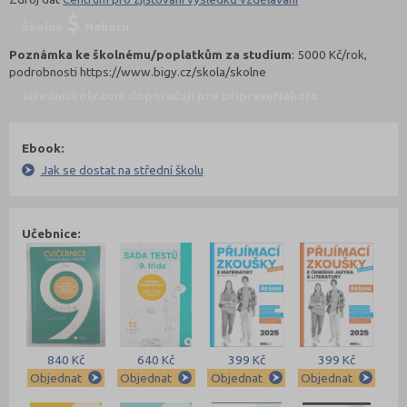
Školné
Nahoru
Poznámka ke školnému/poplatkům za studium
: 5000 Kč/rok,
podrobnosti https://www.bigy.cz/skola/skolne
stredniskoly.com doporučují pro přípravu
Nahoru
Ebook:
Jak se dostat na střední školu
Učebnice:
840 Kč
640 Kč
399 Kč
399 Kč
Objednat
Objednat
Objednat
Objednat