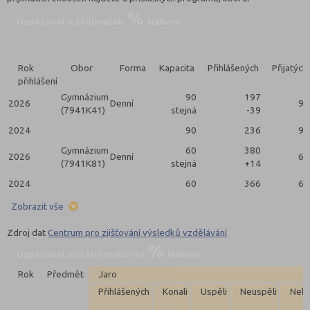
Úspěšnost u přijímaček
Nahoru
Rok
Obor
Forma
Kapacita
Přihlášených
Přijatých
přihlášení
Gymnázium
90
197
2026
Denní
90
(7941K41)
stejná
-39
2024
90
236
90
Gymnázium
60
380
2026
Denní
60
(7941K81)
stejná
+14
2024
60
366
62
Zobrazit vše
Zdroj dat
Centrum pro zjišťování výsledků vzdělávání
Úspěšnost u státní maturity
Nahoru
Rok
Předmět
Jaro
Přihlášených
Konali
Uspěli
Neuspěli
Neko