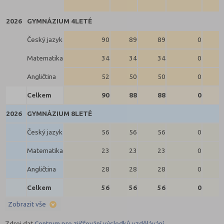
2026
GYMNÁZIUM 4LETÉ
Český jazyk
90
89
89
0
Matematika
34
34
34
0
Angličtina
52
50
50
0
Celkem
90
88
88
0
2026
GYMNÁZIUM 8LETÉ
Český jazyk
56
56
56
0
Matematika
23
23
23
0
Angličtina
28
28
28
0
Celkem
56
56
56
0
Zobrazit vše
Zdroj dat
Centrum pro zjišťování výsledků vzdělávání