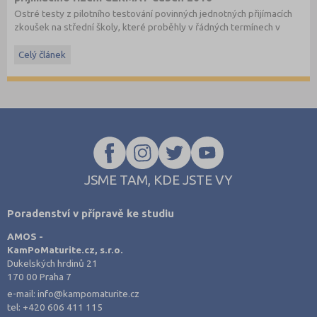
Ostré testy z pilotního testování povinných jednotných přijímacích
zkoušek na střední školy, které proběhly v řádných termínech v
dubnu 2016, převzato ze stránek
www.cermat.cz
.
Celý článek
Stáhněte si ostré i ilustrační testy
z minulých let
.
JSME TAM, KDE JSTE VY
Poradenství v přípravě ke studiu
AMOS -
KamPoMaturite.cz, s.r.o.
Dukelských hrdinů 21
170 00 Praha 7
e-mail:
info@kampomaturite.cz
tel:
+420 606 411 115