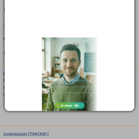
Typ:
Jazyk:
Forma:
Zaměření:
Gymnázium (7941K41)
Maturitní
Čeština
Denní
Gymnázium (7941K81)