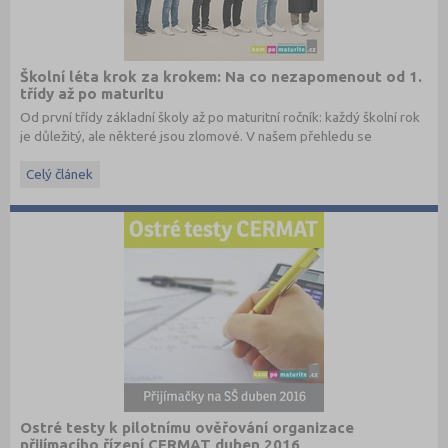
Školní léta krok za krokem: Na co nezapomenout od 1.
třídy až po maturitu
Od první třídy základní školy až po maturitní ročník: každý školní rok
je důležitý, ale některé jsou zlomové. V našem přehledu se
dočtete, na co nezapomenout a na co (a jak) se připravit.
Celý článek
Ostré testy k pilotnímu ověřování organizace
přijímacího řízení CERMAT duben 2016