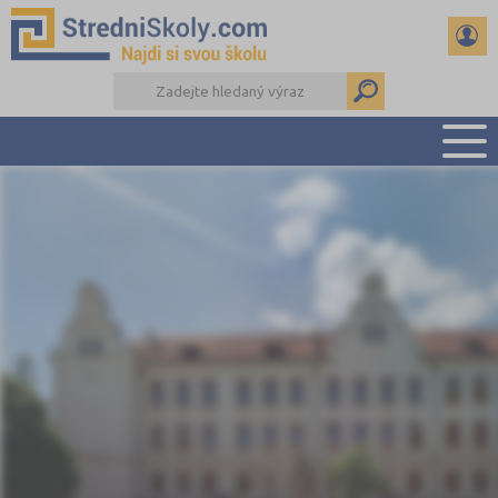
PŘEHLED ŠKOL
PŘÍPRAVA NA PŘIJÍMAČKY
DŮLEŽITÉ TERMÍNY
REFERÁTY A SEMINÁRKY
DALŠÍ DRUHY ŠKOL