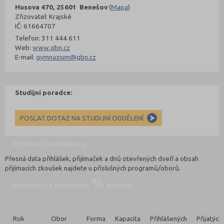
Husova 470, 25601 Benešov
(
Mapa
)
Zřizovatel: Krajské
IČ: 61664707
Telefon: 311 444 611
Web:
www.gbn.cz
E-mail:
gymnazium@gbn.cz
Studijní poradce:
POSLAT DOTAZ NA STUDIJNÍ ODDĚLENÍ
Přijímací řízení
Nahoru
Přesná data přihlášek, přijímaček a dnů otevřených dveří a obsah
přijímacích zkoušek najdete u příslušných programů/oborů.
Úspěšnost u přijímaček
Nahoru
Rok
Obor
Forma
Kapacita
Přihlášených
Přijatých