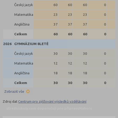
Český jazyk
60
60
60
0
Matematika
23
23
23
0
Angličtina
37
37
37
0
Celkem
60
60
60
0
2026
GYMNÁZIUM 8LETÉ
Český jazyk
30
30
30
0
Matematika
12
12
12
0
Angličtina
18
18
18
0
Celkem
30
30
30
0
Zobrazit vše
Zdroj dat
Centrum pro zjišťování výsledků vzdělávání
stredniskoly.com doporučují pro přípravu
Nahoru