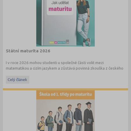
Státní maturita 2026
I v roce 2026 mohou studenti u společné části volit mezi
matematikou a cizím jazykem a zůstává povinná zkouška z českého
jazyka a literatury. Stáhněte si zdarma
e-book
s podrobnými
informacemi.
Celý článek