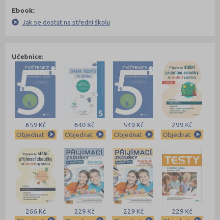
Ebook:
Jak se dostat na střední školu
Učebnice:
659 Kč
640 Kč
549 Kč
299 Kč
Objednat
Objednat
Objednat
Objednat
266 Kč
229 Kč
229 Kč
229 Kč