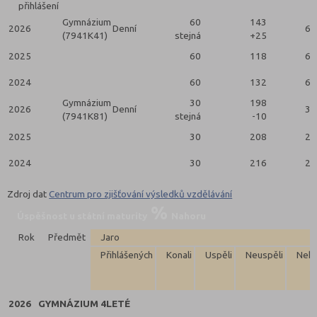
přihlášení
Gymnázium
60
143
2026
Denní
60
(7941K41)
stejná
+25
2025
60
118
60
2024
60
132
60
Gymnázium
30
198
2026
Denní
30
(7941K81)
stejná
-10
2025
30
208
28
2024
30
216
29
Zdroj dat
Centrum pro zjišťování výsledků vzdělávání
Úspěšnost u státní maturity
Nahoru
Rok
Předmět
Jaro
Přihlášených
Konali
Uspěli
Neuspěli
Neko
2026
GYMNÁZIUM 4LETÉ