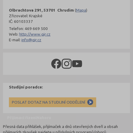
Olbrachtova 291, 53701 Chrudim
(
Mapa
)
Zřizovatel: Krajské
IČ: 60103337
Telefon: 469 669 500
Web:
http://www.gjr.cz
E-mail:
info@gjr.cz
Studijní poradce:
POSLAT DOTAZ NA STUDIJNÍ ODDĚLENÍ
Přijímací řízení
Nahoru
Přesná data přihlášek, přijímaček a dnů otevřených dveří a obsah
přijímacích zkoušek najdete u příslušných programů/oborů.