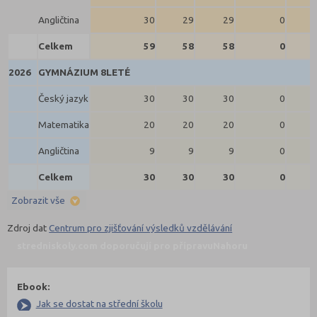
Angličtina
30
29
29
0
Celkem
59
58
58
0
2026
GYMNÁZIUM 8LETÉ
Český jazyk
30
30
30
0
Matematika
20
20
20
0
Angličtina
9
9
9
0
Celkem
30
30
30
0
Zobrazit vše
Zdroj dat
Centrum pro zjišťování výsledků vzdělávání
stredniskoly.com doporučují pro přípravu
Nahoru
Ebook:
Jak se dostat na střední školu