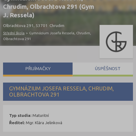
Chrudim, Olbrachtova 291 (Gym
J. Ressela)
Olbrachtova 291, 53701 Chrudim
Střední škola
>
Gymnázium Josefa Ressela, Chrudim,
Olbrachtova 291
PŘIJÍMAČKY
ÚSPĚŠNOST
GYMNÁZIUM JOSEFA RESSELA, CHRUDIM,
OLBRACHTOVA 291
Typ studia:
Maturitní
Ředitel:
Mgr. Klára Jelinková