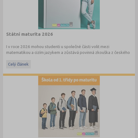
Státní maturita 2026
I v roce 2026 mohou studenti u společné části volit mezi
matematikou a cizím jazykem a zůstává povinná zkouška z českého
jazyka a literatury. Stáhněte si zdarma
e-book
s podrobnými
informacemi.
Celý článek