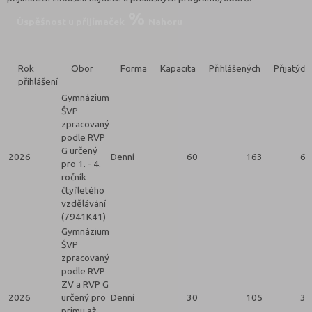
Úspěšnost u přijímaček
Nahoru
Rok
Obor
Forma
Kapacita
Přihlášených
Přijatých
přihlášení
Gymnázium
ŠVP
zpracovaný
podle RVP
G určený
2026
Denní
60
163
60
pro 1. - 4.
ročník
čtyřletého
vzdělávání
(7941K41)
Gymnázium
ŠVP
zpracovaný
podle RVP
ZV a RVP G
2026
určený pro
Denní
30
105
30
primu až