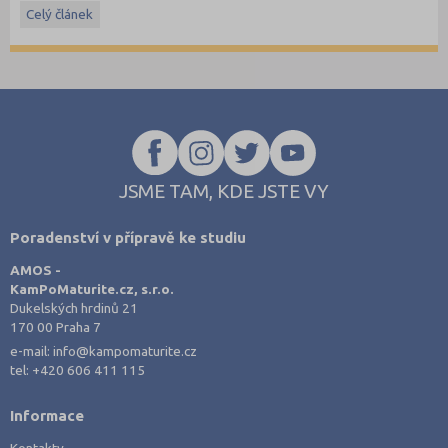
Celý článek
Stáhněte si ostré i ilustrační testy
z minulých let
.
JSME TAM, KDE JSTE VY
Poradenství v přípravě ke studiu
AMOS -
KamPoMaturite.cz, s.r.o.
Dukelských hrdinů 21
170 00 Praha 7
e-mail:
info@kampomaturite.cz
tel:
+420 606 411 115
Informace