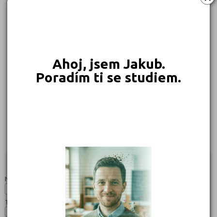
229 Kč
225 Kč
215 Kč
189 Kč
Objednat
Objednat
Objednat
Objednat
Ahoj, jsem Jakub.
Poradím ti se studiem.
169 Kč
169 Kč
Objednat
Objednat
Studijní programy/obory
Nahoru
Název:
Typ: