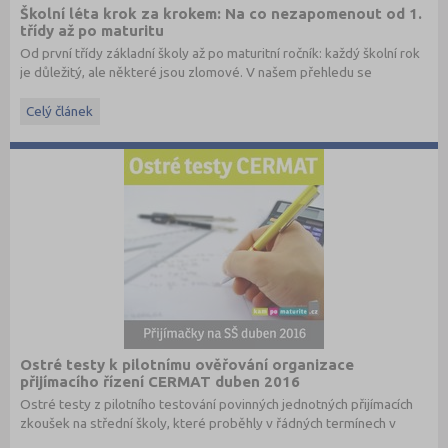
Školní léta krok za krokem: Na co nezapomenout od 1.
třídy až po maturitu
Od první třídy základní školy až po maturitní ročník: každý školní rok
je důležitý, ale některé jsou zlomové. V našem přehledu se
dočtete, na co nezapomenout a na co (a jak) se připravit.
Celý článek
Ostré testy k pilotnímu ověřování organizace
přijímacího řízení CERMAT duben 2016
Ostré testy z pilotního testování povinných jednotných přijímacích
zkoušek na střední školy, které proběhly v řádných termínech v
dubnu 2016, převzato ze stránek
www.cermat.cz
.