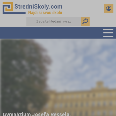
PŘEHLED ŠKOL
PŘÍPRAVA NA PŘIJÍMAČKY
DŮLEŽITÉ TERMÍNY
REFERÁTY A SEMINÁRKY
DALŠÍ DRUHY ŠKOL
Gymnázium Josefa Ressela,