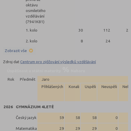
oktávu
osmiletého
vzdělávání
(7941K81)
1. kolo
30
112
26
2. kolo
8
24
8
Zobrazit vše
Zdroj dat
Centrum pro zjišťování výsledků vzdělávání
Úspěšnost u státní maturity
Nahoru
Rok
Předmět
Jaro
Přihlášených
Konali
Uspěli
Neuspěli
Neko
2026
GYMNÁZIUM 4LETÉ
Český jazyk
59
58
58
0
Matematika
29
29
29
0