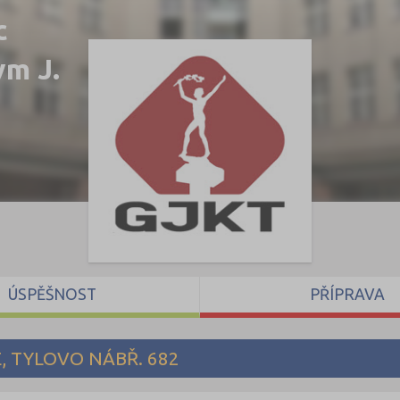
c
ym J.
ÚSPĚŠNOST
PŘÍPRAVA
, TYLOVO NÁBŘ. 682