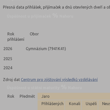
Přesná data přihlášek, přijímaček a dnů otevřených dveří a 
Úspěšnost u přijímaček
Nahoru
Rok
Obor
přihlášení
2026
Gymnázium (7941K41)
2025
2024
Zdroj dat
Centrum pro zjišťování výsledků vzdělávání
Úspěšnost u státní maturity
Nahoru
Rok
Předmět
Jaro
Přihlášených
Konali
Uspěli
Neus