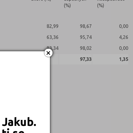
(%)
(%)
82,99
98,67
0,00
63,36
95,74
4,26
93,34
98,02
0,00
×
97,33
1,35
 Jakub.
ti se