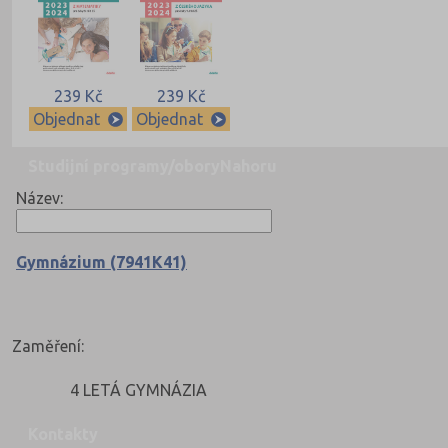
239 Kč
239 Kč
Objednat
Objednat
Studijní programy/obory
Nahoru
Název:
Gymnázium (7941K41)
Zaměření:
4 LETÁ GYMNÁZIA
Kontakty