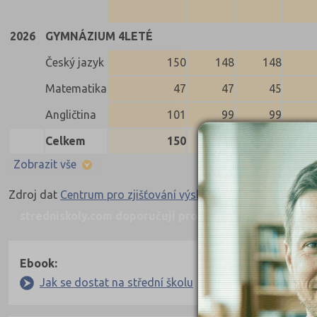
2026
GYMNÁZIUM 4LETÉ
Český jazyk
150
148
148
Matematika
47
47
45
Angličtina
101
99
99
Celkem
150
148
146
Zobrazit vše
Zdroj dat
Centrum pro zjišťování výsledků vzdělávání
stredniskoly.com doporučují pro přípravu
Nahoru
Ebook:
Jak se dostat na střední školu