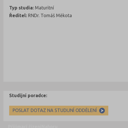
Typ studia:
Maturitní
Ředitel:
RNDr. Tomáš Měkota
Studijní poradce:
POSLAT DOTAZ NA STUDIJNÍ ODDĚLENÍ
Přijímací řízení
Nahoru