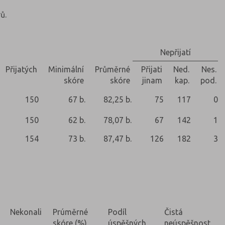
ů.
Nepřijatí
Přijatých
Minimální
Průměrné
Přijati
Ned.
Nes.
skóre
skóre
jinam
kap.
pod.
150
67 b.
82,25 b.
75
117
0
150
62 b.
78,07 b.
67
142
1
154
73 b.
87,47 b.
126
182
3
Nekonali
Prúměrné
Podíl
Čistá
skóre (%)
úspěšných
neúspěšnost