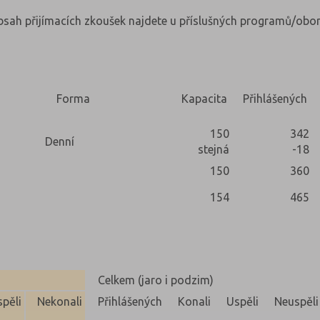
obsah přijímacích zkoušek najdete u příslušných programů/obor
Forma
Kapacita
Přihlášených
150
342
Denní
stejná
-18
150
360
154
465
Celkem (jaro i podzim)
pěli
Nekonali
Přihlášených
Konali
Uspěli
Neuspěli