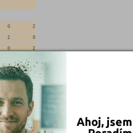
0
2
2
0
0
2
2
2
Ahoj, jsem
Poradím 