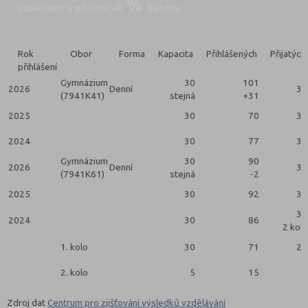
Úspěšnost u přijímaček
Nahoru
Rok
Obor
Forma
Kapacita
Přihlášených
Přijatých
přihlášení
Gymnázium
30
101
2026
Denní
30
(7941K41)
stejná
+31
2025
30
70
30
2024
30
77
30
Gymnázium
30
90
2026
Denní
30
(7941K61)
stejná
-2
2025
30
92
30
30
2024
30
86
2 kola
1. kolo
30
71
25
2. kolo
5
15
5
Zdroj dat
Centrum pro zjišťování výsledků vzdělávání