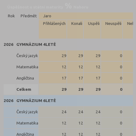
Úspěšnost u státní maturity
Nahoru
Rok
Předmět
Jaro
Přihlášených
Konali
Uspěli
Neuspěli
Neko
2026
GYMNÁZIUM 4LETÉ
Český jazyk
29
29
29
0
Matematika
12
12
12
0
Angličtina
17
17
17
0
Celkem
29
29
29
0
2026
GYMNÁZIUM 6LETÉ
Český jazyk
24
24
24
0
Matematika
12
12
12
0
Angličtina
12
12
12
0