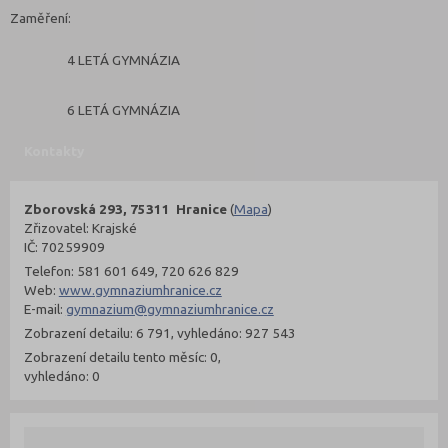
Zaměření:
4 LETÁ GYMNÁZIA
6 LETÁ GYMNÁZIA
Kontakty
Zborovská 293, 75311 Hranice
(
Mapa
)
Zřizovatel: Krajské
IČ: 70259909
Telefon: 581 601 649, 720 626 829
Web:
www.gymnaziumhranice.cz
E-mail:
gymnazium@gymnaziumhranice.cz
Zobrazení detailu: 6 791, vyhledáno: 927 543
Zobrazení detailu tento měsíc: 0,
vyhledáno: 0