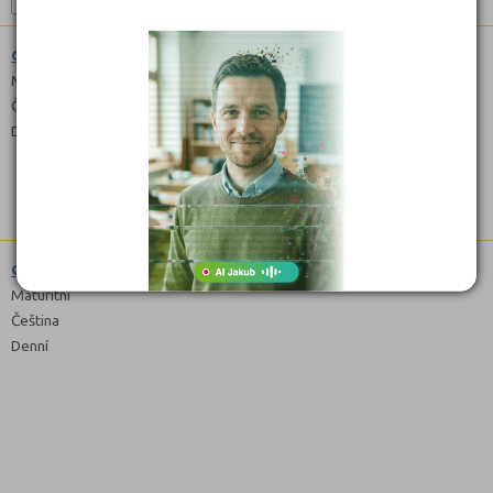
Gymnázium (7941K41)
Maturitní
Čeština
Denní
Gymnázium (7941K61)
Maturitní
Čeština
Denní