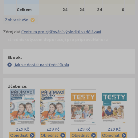
Celkem
24
24
24
0
Zobrazit vše
Zdroj dat
Centrum pro zjišťování výsledků vzdělávání
stredniskoly.com doporučují pro přípravu
Nahoru
Ebook:
Jak se dostat na střední školu
Učebnice:
229 Kč
229 Kč
229 Kč
229 Kč
Objednat
Objednat
Objednat
Objednat