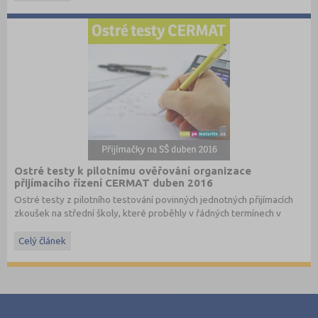
Ostré testy k pilotnímu ověřování organizace
přijímacího řízení CERMAT duben 2016
Ostré testy z pilotního testování povinných jednotných přijímacích
zkoušek na střední školy, které proběhly v řádných termínech v
dubnu 2016, převzato ze stránek
www.cermat.cz
.
Celý článek
Stáhněte si ostré i ilustrační testy
z minulých let
.