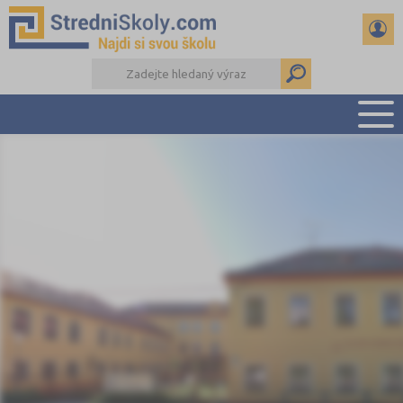
PŘEHLED ŠKOL
PŘÍPRAVA NA PŘIJÍMAČKY
DŮLEŽITÉ TERMÍNY
REFERÁTY A SEMINÁRKY
DALŠÍ DRUHY ŠKOL