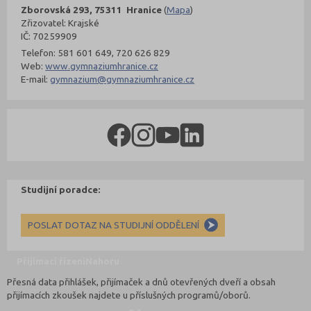
Zborovská 293, 75311 Hranice
(
Mapa
)
Zřizovatel: Krajské
IČ: 70259909
Telefon: 581 601 649, 720 626 829
Web:
www.gymnaziumhranice.cz
E-mail:
gymnazium@gymnaziumhranice.cz
Studijní poradce:
POSLAT DOTAZ NA STUDIJNÍ ODDĚLENÍ
Přijímací řízení
Nahoru
Přesná data přihlášek, přijímaček a dnů otevřených dveří a obsah
přijímacích zkoušek najdete u příslušných programů/oborů.