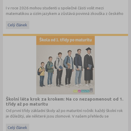
I v roce 2026 mohou studenti u společné části volit mezi
matematikou a cizím jazykem a zůstává povinná zkouška z českého
jazyka a literatury. Stáhněte si zdarma
e-book
s podrobnými
informacemi.
Celý článek
Školní léta krok za krokem: Na co nezapomenout od 1.
třídy až po maturitu
Od první třídy základní školy až po maturitní ročník: každý školní rok
je důležitý, ale některé jsou zlomové. V našem přehledu se
dočtete, na co nezapomenout a na co (a jak) se připravit.
Celý článek