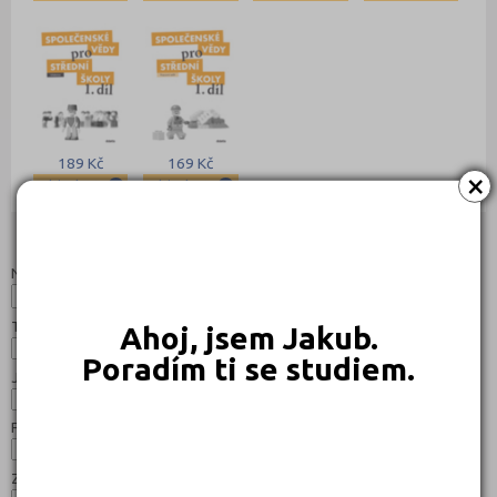
189 Kč
169 Kč
×
Objednat
Objednat
Studijní programy/obory
Nahoru
Název:
Typ:
Ahoj, jsem Jakub.
Poradím ti se studiem.
Jazyk:
Forma:
Zaměření: