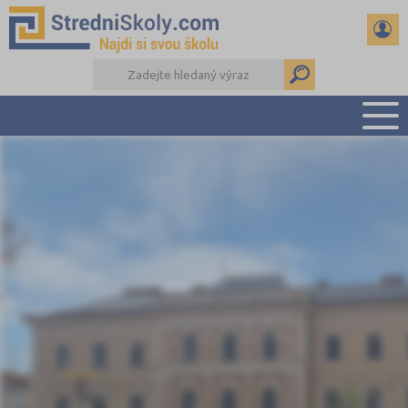
PŘEHLED ŠKOL
PŘÍPRAVA NA PŘIJÍMAČKY
DŮLEŽITÉ TERMÍNY
REFERÁTY A SEMINÁRKY
DALŠÍ DRUHY ŠKOL