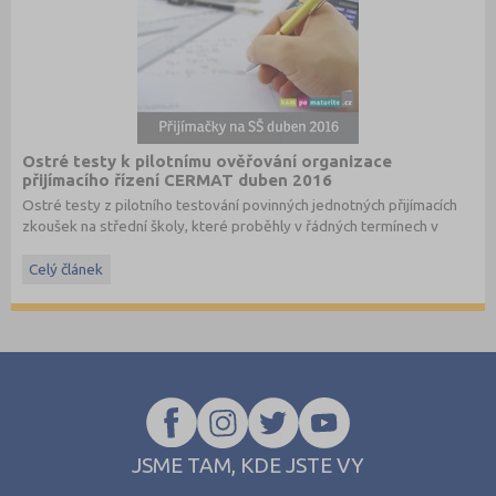
Ostré testy k pilotnímu ověřování organizace
přijímacího řízení CERMAT duben 2016
Ostré testy z pilotního testování povinných jednotných přijímacích
zkoušek na střední školy, které proběhly v řádných termínech v
dubnu 2016, převzato ze stránek
www.cermat.cz
.
Celý článek
Stáhněte si ostré i ilustrační testy
z minulých let
.
JSME TAM, KDE JSTE VY