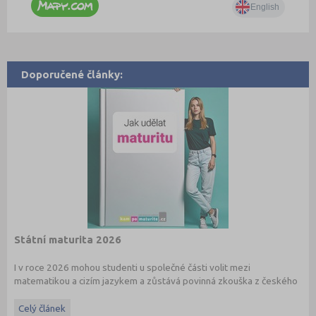
Doporučené články:
Státní maturita 2026
I v roce 2026 mohou studenti u společné části volit mezi
matematikou a cizím jazykem a zůstává povinná zkouška z českého
jazyka a literatury. Stáhněte si zdarma
e-book
s podrobnými
informacemi.
Celý článek