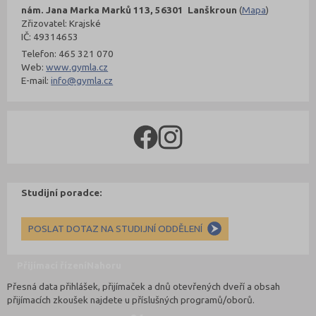
nám. Jana Marka Marků 113, 56301 Lanškroun
(
Mapa
)
Zřizovatel: Krajské
IČ: 49314653
Telefon: 465 321 070
Web:
www.gymla.cz
E-mail:
info@gymla.cz
Studijní poradce:
POSLAT DOTAZ NA STUDIJNÍ ODDĚLENÍ
Přijímací řízení
Nahoru
Přesná data přihlášek, přijímaček a dnů otevřených dveří a obsah
přijímacích zkoušek najdete u příslušných programů/oborů.