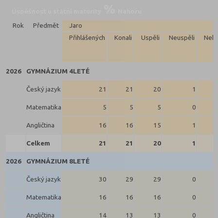
Úspěšnost u státní maturity
Nahoru
Rok
Předmět
Jaro
Přihlášených
Konali
Uspěli
Neuspěli
Neko
2026
GYMNÁZIUM 4LETÉ
Český jazyk
21
21
20
1
Matematika
5
5
5
0
Angličtina
16
16
15
1
Celkem
21
21
20
1
2026
GYMNÁZIUM 8LETÉ
Český jazyk
30
29
29
0
Matematika
16
16
16
0
Angličtina
14
13
13
0