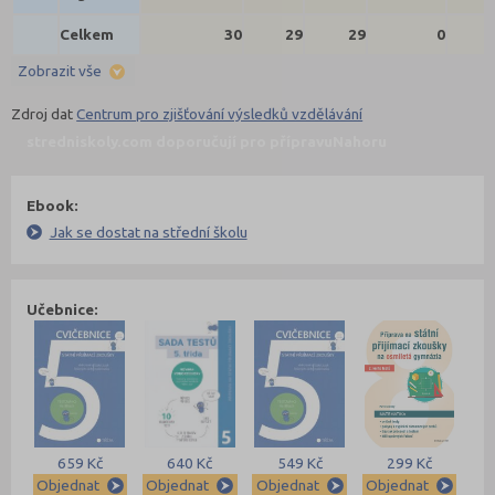
Celkem
30
29
29
0
Zobrazit vše
Zdroj dat
Centrum pro zjišťování výsledků vzdělávání
stredniskoly.com doporučují pro přípravu
Nahoru
Ebook:
Jak se dostat na střední školu
Učebnice:
659 Kč
640 Kč
549 Kč
299 Kč
Objednat
Objednat
Objednat
Objednat