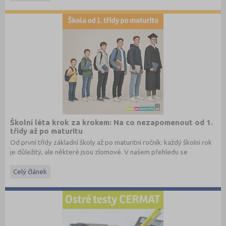
Školní léta krok za krokem: Na co nezapomenout od 1.
třídy až po maturitu
Od první třídy základní školy až po maturitní ročník: každý školní rok
je důležitý, ale některé jsou zlomové. V našem přehledu se
dočtete, na co nezapomenout a na co (a jak) se připravit.
Celý článek