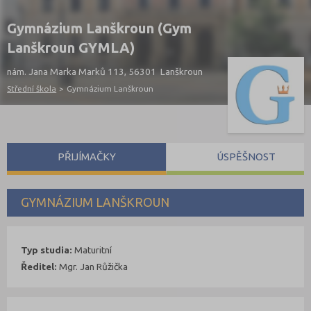
Gymnázium Lanškroun (Gym
Lanškroun GYMLA)
nám. Jana Marka Marků 113, 56301 Lanškroun
Střední škola
>
Gymnázium Lanškroun
PŘIJÍMAČKY
ÚSPĚŠNOST
GYMNÁZIUM LANŠKROUN
Typ studia:
Maturitní
Ředitel:
Mgr. Jan Růžička