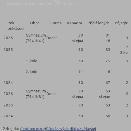
Úspěšnost u přijímaček
Nahoru
Rok
Obor
Forma
Kapacita
Přihlášených
Přijatých
přihlášení
Gymnázium
30
91
2026
Denní
30
(7941K41)
stejná
+8
22
2025
30
83
2 kola
1. kolo
30
75
19
2. kolo
11
8
3
2024
30
67
29
Gymnázium
30
53
2026
Denní
28
(7941K81)
stejná
stejně
2025
30
53
29
2024
30
60
30
Zdroj dat
Centrum pro zjišťování výsledků vzdělávání