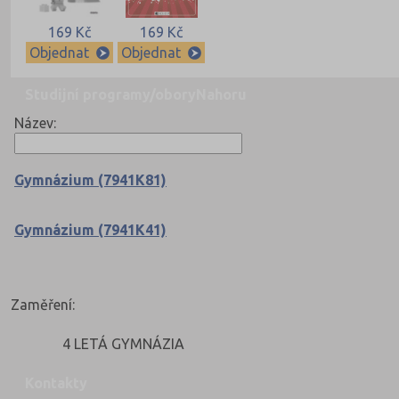
169 Kč
169 Kč
Objednat
Objednat
Studijní programy/obory
Nahoru
Název:
Gymnázium (7941K81)
Gymnázium (7941K41)
Zaměření:
4 LETÁ GYMNÁZIA
Kontakty