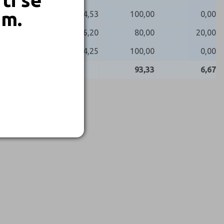
em.
84,53
100,00
0,00
66,20
80,00
20,00
94,25
100,00
0,00
93,33
6,67