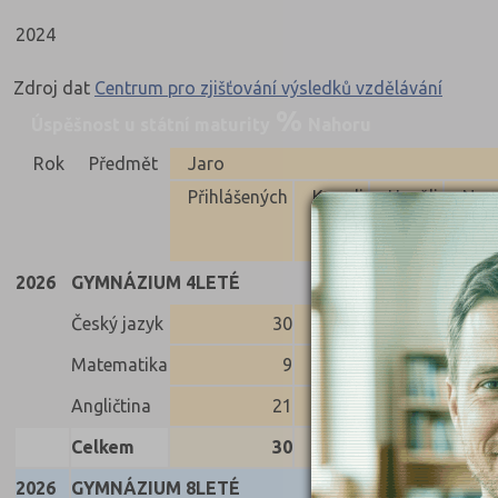
2024
Zdroj dat
Centrum pro zjišťování výsledků vzdělávání
Úspěšnost u státní maturity
Nahoru
Rok
Předmět
Jaro
Přihlášených
Konali
Uspěli
Neus
2026
GYMNÁZIUM 4LETÉ
Český jazyk
30
30
30
Matematika
9
9
9
Angličtina
21
21
21
Celkem
30
30
30
2026
GYMNÁZIUM 8LETÉ