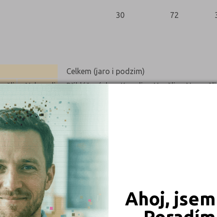
30
72
Celkem (jaro i podzim)
pěli
Nekonali
Přihlášených
Konali
Uspěli
Neuspěli
0
0
0
0
0
0
Ahoj, jsem
0
0
Poradím 