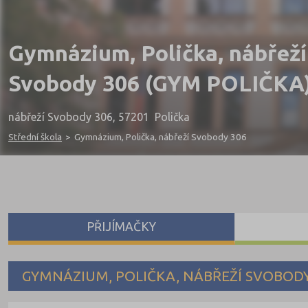
Gymnázium, Polička, nábřeží
Svobody 306 (GYM POLIČKA
nábřeží Svobody 306, 57201 Polička
Střední škola
>
Gymnázium, Polička, nábřeží Svobody 306
PŘIJÍMAČKY
GYMNÁZIUM, POLIČKA, NÁBŘEŽÍ SVOBODY