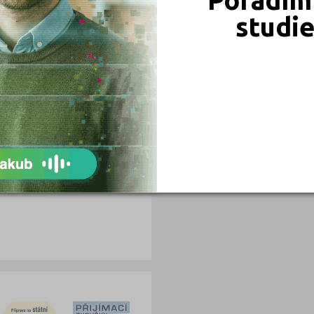
studi
0
0
2
0
0
0
2
0