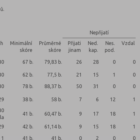
ů.
Nepřijatí
ch
Minimální
Průměrné
Přijati
Ned.
Nes.
Vzdal
skóre
skóre
jinam
kap.
pod.
30
67 b.
79,83 b.
26
28
0
0
30
62 b.
77,5 b.
21
15
1
0
30
78 b.
88,37 b.
50
31
0
0
29
38 b.
58 b.
7
6
12
1
30
41 b.
60,47 b.
9
17
18
1
la
29
42 b.
61,14 b.
9
15
18
1
1
41 b.
41 b.
0
2
0
0