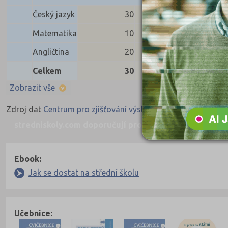
Český jazyk
30
30
30
Matematika
10
10
8
Angličtina
20
20
20
Celkem
30
30
28
Zobrazit vše
Zdroj dat
Centrum pro zjišťování výsledků vzdělávání
stredniskoly.com doporučují pro přípravu
Nahoru
Ebook:
Jak se dostat na střední školu
Učebnice: