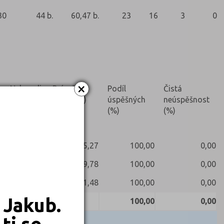
30
44 b.
60,47 b.
23
16
3
0
×
Nekonali
Prúměrné
Podíl
Čistá
skóre (%)
úspěšných
neúspěšnost
(%)
(%)
85,27
100,00
0,00
69,78
100,00
0,00
91,48
100,00
0,00
 Jakub.
100,00
0,00
ti se