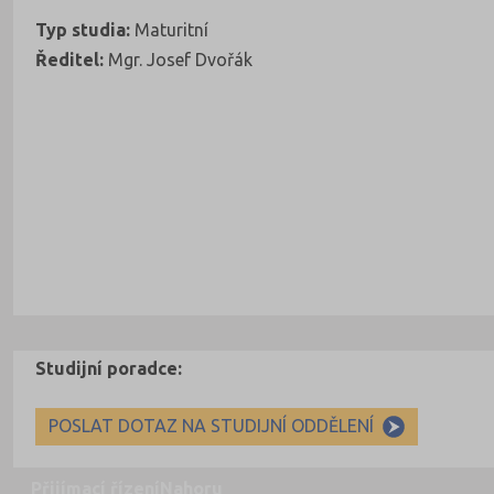
Typ studia:
Maturitní
Ředitel:
Mgr. Josef Dvořák
Studijní poradce:
POSLAT DOTAZ NA STUDIJNÍ ODDĚLENÍ
Přijímací řízení
Nahoru