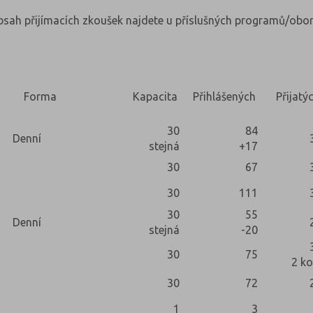
obsah přijímacích zkoušek najdete u příslušných programů/obor
Forma
Kapacita
Přihlášených
Přijatý
30
84
Denní
stejná
+17
30
67
30
111
30
55
Denní
stejná
-20
30
75
2 ko
30
72
1
3