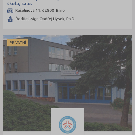
škola, s.r.o.
Třebíč (4)
Rašelinová 11, 62800 Brno
Uherské Hradiště (7)
Ředitel: Mgr. Ondřej Hýsek, Ph.D.
Ústí nad Labem (2)
Ústí nad Orlicí (4)
Vsetín (7)
PRIVÁTNÍ
Zlín (5)
Znojmo (3)
Žďár nad Sázavou (4)