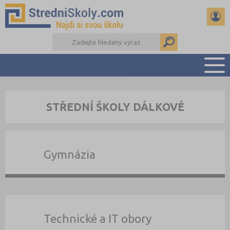
PŘEHLED ŠKOL
STŘEDNÍ ŠKOLY DÁLKOVÉ
PŘÍPRAVA NA PŘIJÍMAČKY
DŮLEŽITÉ TERMÍNY
REFERÁTY A SEMINÁRKY
Gymnázia
DALŠÍ DRUHY ŠKOL
Technické a IT obory