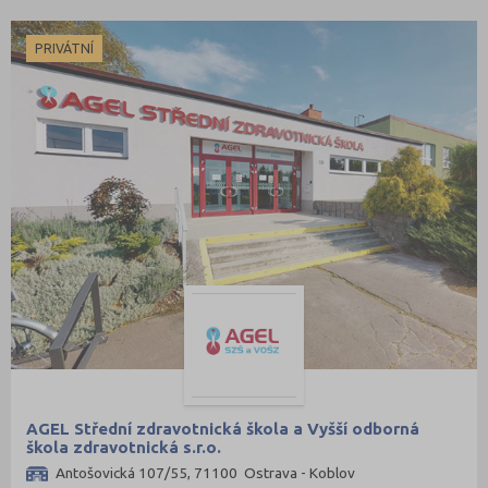
Praktická škola
Mladá Boleslav (6)
Šance na přijetí
Most (3)
PRIVÁTNÍ
Nový Jičín (5)
Nymburk (5)
Olomouc (7)
Opava (2)
Ostrava-město (15)
Pardubice (4)
Pelhřimov (4)
Písek (3)
Plzeň-město (9)
Praha hlavní město (40)
Praha-východ (3)
AGEL Střední zdravotnická škola a Vyšší odborná
škola zdravotnická s.r.o.
Praha-západ (2)
Antošovická 107/55, 71100 Ostrava - Koblov
Prachatice (1)