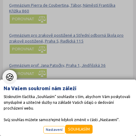
Gymnázium Pierra de Coubertina, Tábor, Náměstí Františka
Křižíka 860
POROVNAT
Gymnázium pro zrakově postižené a Střední odborná škola pro
zrakově postižené, Praha 5, Radlická 115
POROVNAT
Gymnázium prof. Jana Patočky, Praha 1, Jindřišská 36
POROVNAT
🍪
Na Vašem soukromí nám záleží
Gymnázium Rájec-Jestřebí, obecně prospěšná společnost
Stisknutím tlačítka „Souhlasím“ souhlasíte s tím, abychom Vám poskytovali
POROVNAT
smysluplné a užitečné služby na základě Vašich údajů o sledování
procházení webu.
Gymnázium Rožnov pod Radhoštěm
Svůj souhlas můžete samozřejmě kdykoli změnit v části „Nastavení“.
POROVNAT
SOUHLASÍM
Nastavení