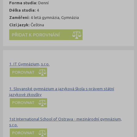
Forma studia:
Denní
Délka studia:
4
Zaměření:
4 letá gymnázia, Gymnázia
Cizí jazyk:
Čeština
Kde se dá studovat
Nahoru
1. IT Gymnázium, s.r.o.
POROVNAT
1. Slovanské gymnázium a jazyková škola s právem státní
jazykové zkoušky
POROVNAT
1st International School of Ostrava - mezinárodní gymnázium,
s.r.o.
POROVNAT