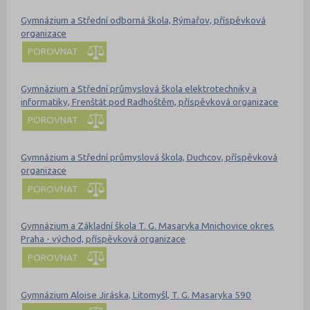
Gymnázium a Střední odborná škola, Rýmařov, příspěvková
organizace
POROVNAT
Gymnázium a Střední průmyslová škola elektrotechniky a
informatiky, Frenštát pod Radhoštěm, příspěvková organizace
POROVNAT
Gymnázium a Střední průmyslová škola, Duchcov, příspěvková
organizace
POROVNAT
Gymnázium a Základní škola T. G. Masaryka Mnichovice okres
Praha - východ, příspěvková organizace
POROVNAT
Gymnázium Aloise Jiráska, Litomyšl, T. G. Masaryka 590