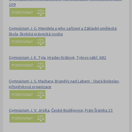
209
POROVNAT
Gymnázium J. G. Mendela a jeho zařízení a Základní umělecká
škola, školská právnická osoba
POROVNAT
Gymnázium J. K. Tyla, Hradec Králové, Tylovo nábř. 682
POROVNAT
Gymnázium J. S. Machara, Brandýs nad Labem - Stará Boleslav,
příspěvková organizace
POROVNAT
Gymnázium J. V. Jirsíka, České Budějovice, Fráni Šrámka 23
POROVNAT