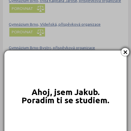
Gymnázium Brno, třída Kapitána Jaroše, příspěvková organizace
POROVNAT
Gymnázium Brno, Vídeňská, příspěvková organizace
POROVNAT
Gymnázium Brno-Bystrc, příspěvková organizace
×
POROVNAT
Gymnázium Bystřice nad Pernštejnem
POROVNAT
Ahoj, jsem Jakub.
Gymnázium Cihelní, Frýdek-Místek, příspěvková organizace
Poradím ti se studiem.
POROVNAT
Gymnázium Čakovice, Praha 9, nám. 25. března 100
POROVNAT