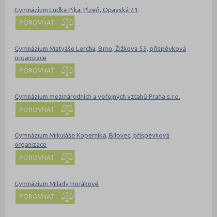
Gymnázium Luďka Pika, Plzeň, Opavská 21
POROVNAT
Gymnázium Matyáše Lercha, Brno, Žižkova 55, příspěvková
organizace
POROVNAT
Gymnázium mezinárodních a veřejných vztahů Praha s.r.o.
POROVNAT
Gymnázium Mikuláše Koperníka, Bílovec, příspěvková
organizace
POROVNAT
Gymnázium Milady Horákové
POROVNAT