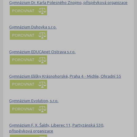
Gymnázium Dr. Karla Polesného Znojmo, příspěvková organizace
POROVNAT
Gymnázium Duhovka s.r.o.
POROVNAT
Gymnázium EDUCAnet Ostrava s.r.o.
POROVNAT
Gymnázium Elišky Krásnohorské, Praha 4 - Michle, Ohradní 55
POROVNAT
Gymnázium Evolution, s.r.o.
POROVNAT
Gymnázium F. X. Šaldy, Liberec 11, Partyzánská 530,
příspěvková organizace