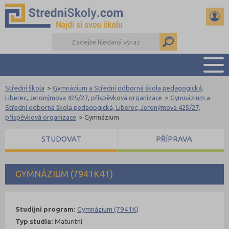
Střední škola
>
Gymnázium a Střední odborná škola pedagogická,
PŘEHLED ŠKOL
Liberec, Jeronýmova 425/27, příspěvková organizace
>
Gymnázium a
Střední odborná škola pedagogická, Liberec, Jeronýmova 425/27,
PŘÍPRAVA NA PŘIJÍMAČKY
příspěvková organizace
>
Gymnázium
DŮLEŽITÉ TERMÍNY
STUDOVAT
PŘÍPRAVA
REFERÁTY A SEMINÁRKY
DALŠÍ DRUHY ŠKOL
GYMNÁZIUM (7941K41)
Studijní program:
Gymnázium (7941K)
Typ studia:
Maturitní