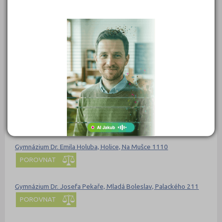
Gymnázium Děčín, příspěvková organizace
POROVNAT
Gymnázium dr. A. Hrdličky Humpolec
POROVNAT
Gymnázium Dr. Antona Randy, Jablonec nad Nisou, příspěvková
organizace
POROVNAT
Gymnázium Dr. Emila Holuba, Holice, Na Mušce 1110
POROVNAT
Gymnázium Dr. Josefa Pekaře, Mladá Boleslav, Palackého 211
POROVNAT