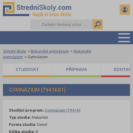
Střední škola
>
Biskupské gymnázium
>
Biskupské
PŘEHLED ŠKOL
gymnázium
>
Gymnázium
PŘÍPRAVA NA PŘIJÍMAČKY
STUDOVAT
PŘÍPRAVA
KONTAK
DŮLEŽITÉ TERMÍNY
REFERÁTY A SEMINÁRKY
DALŠÍ DRUHY ŠKOL
GYMNÁZIUM (7941K81)
Studijní program:
Gymnázium (7941K)
Typ studia:
Maturitní
Forma studia:
Denní
Délka studia:
8