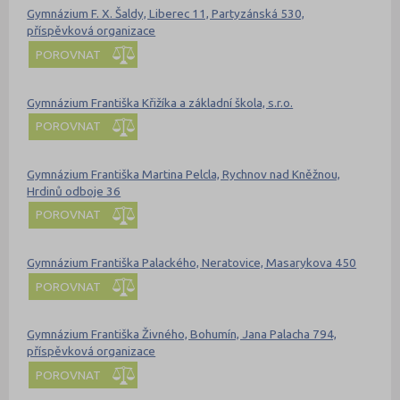
Gymnázium F. X. Šaldy, Liberec 11, Partyzánská 530,
příspěvková organizace
POROVNAT
Gymnázium Františka Křižíka a základní škola, s.r.o.
POROVNAT
Gymnázium Františka Martina Pelcla, Rychnov nad Kněžnou,
Hrdinů odboje 36
POROVNAT
Gymnázium Františka Palackého, Neratovice, Masarykova 450
POROVNAT
Gymnázium Františka Živného, Bohumín, Jana Palacha 794,
příspěvková organizace
POROVNAT