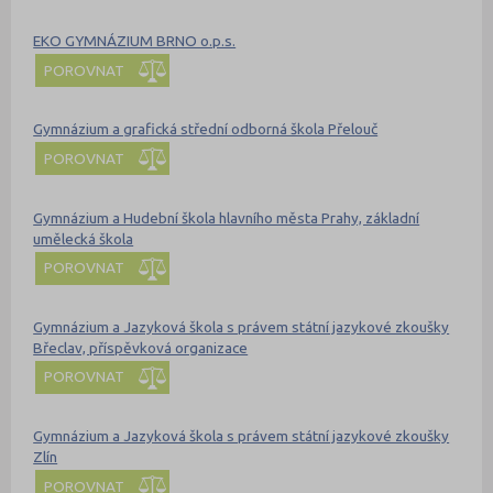
EKO GYMNÁZIUM BRNO o.p.s.
POROVNAT
Gymnázium a grafická střední odborná škola Přelouč
POROVNAT
Gymnázium a Hudební škola hlavního města Prahy, základní
umělecká škola
POROVNAT
Gymnázium a Jazyková škola s právem státní jazykové zkoušky
Břeclav, příspěvková organizace
POROVNAT
Gymnázium a Jazyková škola s právem státní jazykové zkoušky
Zlín
POROVNAT