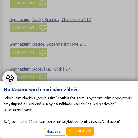
POROVNAT
Gymnázium, Český Krumlov, Chvalšinská 112
POROVNAT
Gymnázium, Dačice, Boženy Němcové 213
POROVNAT
Gymnázium, Dobruška, Pulická 779
🍪
POROVNAT
Na Vašem soukromí nám záleží
Gymnázium, Frýdlant, Mládeže 884, příspěvková organizace
Stisknutím tlačítka „Souhlasím“ souhlasíte s tím, abychom Vám poskytovali
POROVNAT
smysluplné a užitečné služby na základě Vašich údajů o sledování
procházení webu.
Gymnázium, Havířov-Město, Komenského 2, příspěvková
Svůj souhlas můžete samozřejmě kdykoli změnit v části „Nastavení“.
organizace
SOUHLASÍM
Nastavení
POROVNAT