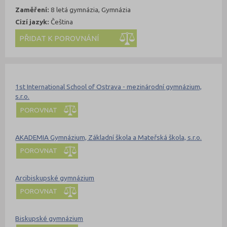
Zaměření:
8 letá gymnázia, Gymnázia
Cizí jazyk:
Čeština
Kde se dá studovat
Nahoru
1st International School of Ostrava - mezinárodní gymnázium,
s.r.o.
POROVNAT
AKADEMIA Gymnázium, Základní škola a Mateřská škola, s.r.o.
POROVNAT
Arcibiskupské gymnázium
POROVNAT
Biskupské gymnázium