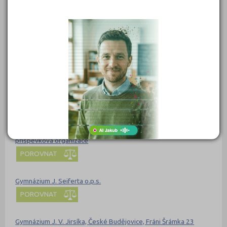
POROVNAT
Gymnázium Ivana Olbrachta, Semily, Nad Špejcharem 574,
příspěvková organizace
POROVNAT
Gymnázium J. G. Mendela a jeho zařízení a Základní umělecká
škola, školská právnická osoba
POROVNAT
Gymnázium J. S. Machara, Brandýs nad Labem - Stará Boleslav,
příspěvková organizace
POROVNAT
Gymnázium J. Seiferta o.p.s.
POROVNAT
Gymnázium J. V. Jirsíka, České Budějovice, Fráni Šrámka 23