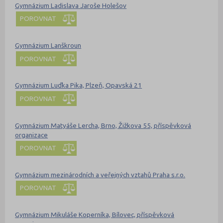
Gymnázium Ladislava Jaroše Holešov
POROVNAT
Gymnázium Lanškroun
POROVNAT
Gymnázium Luďka Pika, Plzeň, Opavská 21
POROVNAT
Gymnázium Matyáše Lercha, Brno, Žižkova 55, příspěvková
organizace
POROVNAT
Gymnázium mezinárodních a veřejných vztahů Praha s.r.o.
POROVNAT
Gymnázium Mikuláše Koperníka, Bílovec, příspěvková