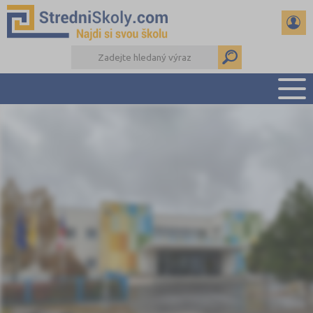
PŘEHLED ŠKOL
PŘÍPRAVA NA PŘIJÍMAČKY
DŮLEŽITÉ TERMÍNY
REFERÁTY A SEMINÁRKY
DALŠÍ DRUHY ŠKOL