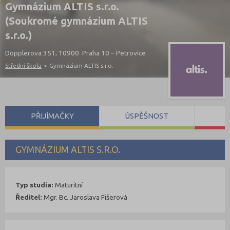
Gymnázium ALTIS s.r.o.
(Soukromé gymnázium ALTIS
s.r.o.)
Dopplerova 351, 10900 Praha 10 – Petrovice
Střední škola
>
Gymnázium ALTIS s.r.o.
PŘIJÍMAČKY
ÚSPĚŠNOST
S
GYMNÁZIUM ALTIS S.R.O.
Typ studia:
Maturitní
Ředitel:
Mgr. Bc. Jaroslava Fišerová