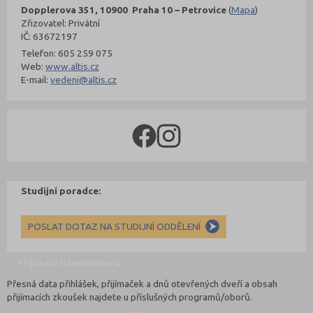
Dopplerova 351, 10900 Praha 10 – Petrovice
(
Mapa
)
Zřizovatel: Privátní
IČ: 63672197
Telefon: 605 259 075
Web:
www.altis.cz
E-mail:
vedeni@altis.cz
Studijní poradce:
POSLAT DOTAZ NA STUDIJNÍ ODDĚLENÍ
Přijímací řízení
Nahoru
Přesná data přihlášek, přijímaček a dnů otevřených dveří a obsah
přijímacích zkoušek najdete u příslušných programů/oborů.