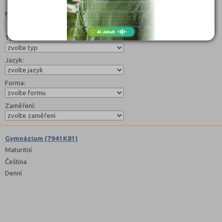
Studijní programy/obory
Nahoru
Název:
Typ:
Jazyk:
Forma:
Zaměření:
Gymnázium (7941K81)
Maturitní
Čeština
Denní