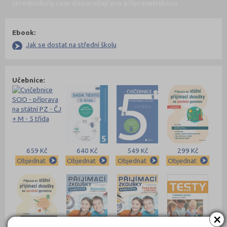
stredniskoly.com doporučují pro přípravu
Nahoru
Ebook:
Jak se dostat na střední školu
Učebnice:
659 Kč
640 Kč
549 Kč
299 Kč
Objednat
Objednat
Objednat
Objednat
×