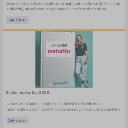
Od první třídy základní školy až po maturitní ročník: každý školní rok
je důležitý, ale některé jsou zlomové. V našem přehledu se
dočtete, na co nezapomenout a na co (a jak) se připravit.
Celý článek
Státní maturita 2026
I v roce 2026 mohou studenti u společné části volit mezi
matematikou a cizím jazykem a zůstává povinná zkouška z českého
jazyka a literatury. Stáhněte si zdarma
e-book
s podrobnými
informacemi.
Celý článek