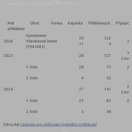
Úspěšnost u přijímaček
Nahoru
Rok
Obor
Forma
Kapacita
Přihlášených
Přijatých
přihlášení
Gymnázium
29
123
2026
Všeobecné
Denní
28
+1
-4
(7941K81)
32
2025
28
127
2 kola
1. kolo
28
75
28
2. kolo
4
52
4
27
2024
27
141
2 kola
1. kolo
27
83
22
2. kolo
5
58
5
Zdroj dat
Centrum pro zjišťování výsledků vzdělávání