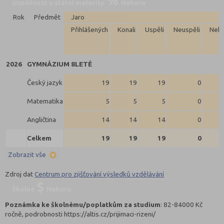
Úspěšnost u státní maturity
Nahoru
Rok
Předmět
Jaro
Přihlášených
Konali
Uspěli
Neuspěli
Neko
2026
GYMNÁZIUM 8LETÉ
Český jazyk
19
19
19
0
Matematika
5
5
5
0
Angličtina
14
14
14
0
Celkem
19
19
19
0
Zobrazit vše
Zdroj dat
Centrum pro zjišťování výsledků vzdělávání
Školné
Nahoru
Poznámka ke školnému/poplatkům za studium
: 82-84000 Kč
ročně, podrobnosti https://altis.cz/prijimaci-rizeni/