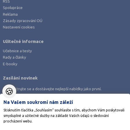
RSS
Spolupráce
Reklama
Zásady zpracování OÚ
Nastavení cookies
Užitečné informace
Učebnice a testy
Rady a články
E-booky
Zasílání novinek
🍪
Zaregistrujte se a dostávejte nejlepší nabídky jako první.
Na Vašem soukromí nám záleží
Stisknutím tlačítka „Souhlasím“ souhlasíte s tím, abychom Vám poskytovali
smysluplné a užitečné služby na základě Vašich údajů o sledování
Stáhněte si aplikaci Adresář škol
procházení webu.