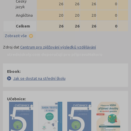
Český
26
26
26
0
jazyk
Angličtina
20
20
20
0
Celkem
26
26
26
0
Zobrazit vše
Zdroj dat
Centrum pro zjišťování výsledků vzdělávání
stredniskoly.com doporučují pro přípravu
Nahoru
Ebook:
Jak se dostat na střední školu
Učebnice: