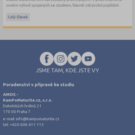
souhrn výhod spojených se studiem, hlavně zdravotní pojištění
hrazené státem, studentské slevy na dopravu a další.
Celý článek
JSME TAM, KDE JSTE VY
Poradenství v přípravě ke studiu
AMOS -
KamPoMaturite.cz, s.r.o.
Dukelských hrdinů 21
170 00 Praha 7
e-mail:
info@kampomaturite.cz
tel:
+420 606 411 115