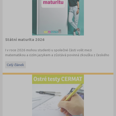
Státní maturita 2026
I v roce 2026 mohou studenti u společné části volit mezi
matematikou a cizím jazykem a zůstává povinná zkouška z českého
jazyka a literatury. Stáhněte si zdarma
e-book
s podrobnými
informacemi.
Celý článek