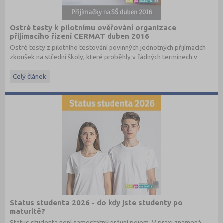
Ostré testy k pilotnímu ověřování organizace
přijímacího řízení CERMAT duben 2016
Ostré testy z pilotního testování povinných jednotných přijímacích
zkoušek na střední školy, které proběhly v řádných termínech v
dubnu 2016, převzato ze stránek
www.cermat.cz
.
Celý článek
Stáhněte si ostré i ilustrační testy
z minulých let
.
Status studenta 2026 - do kdy jste studenty po
maturitě?
Status studenta není samostatný právní pojem. V praxi znamená