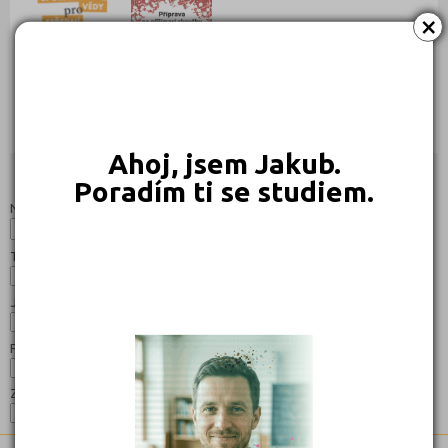
×
169 Kč
169 Kč
Objednat
Objednat
Ahoj, jsem Jakub.
Studijní programy/obory
Nahoru
Poradím ti se studiem.
Název:
Typ:
Jazyk:
Forma:
Zaměření: