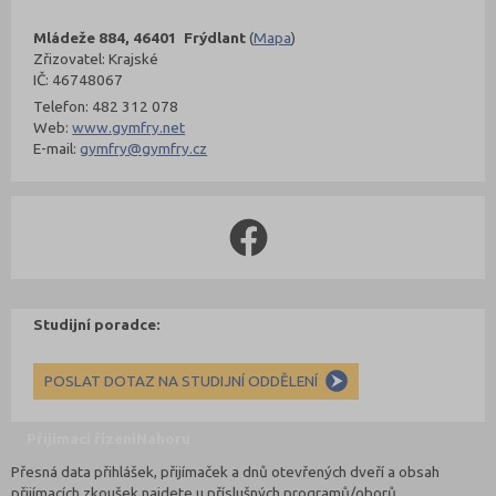
Mládeže 884, 46401 Frýdlant
(
Mapa
)
Zřizovatel: Krajské
IČ: 46748067
Telefon: 482 312 078
Web:
www.gymfry.net
E-mail:
gymfry@gymfry.cz
Studijní poradce:
POSLAT DOTAZ NA STUDIJNÍ ODDĚLENÍ
Přijímací řízení
Nahoru
Přesná data přihlášek, přijímaček a dnů otevřených dveří a obsah
přijímacích zkoušek najdete u příslušných programů/oborů.