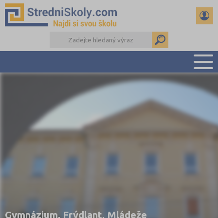
PŘEHLED ŠKOL
PŘÍPRAVA NA PŘIJÍMAČKY
DŮLEŽITÉ TERMÍNY
REFERÁTY A SEMINÁRKY
DALŠÍ DRUHY ŠKOL
Gymnázium, Frýdlant, Mládeže