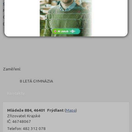
Gymnázium (7941K81)
Maturitní
Čeština
Denní
Zaměření:
8 LETÁ GYMNÁZIA
Kontakty
Mládeže 884, 46401 Frýdlant
(
Mapa
)
Zřizovatel: Krajské
IČ: 46748067
Telefon: 482 312 078