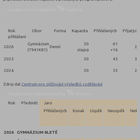
Úspěšnost u přijímaček
Nahoru
Rok
Obor
Forma
Kapacita
Přihlášených
Přijatých
přihlášení
Gymnázium
30
61
2026
Denní
29
(7941K81)
stejná
+16
2025
30
45
30
2024
30
53
25
Zdroj dat
Centrum pro zjišťování výsledků vzdělávání
Úspěšnost u státní maturity
Nahoru
Rok
Předmět
Jaro
Přihlášených
Konali
Uspěli
Neuspěli
Neko
2026
GYMNÁZIUM 8LETÉ