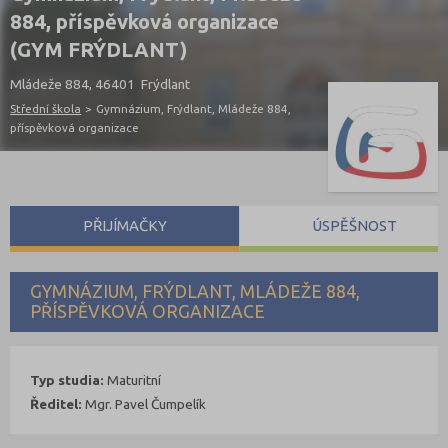
884, příspěvková organizace
(GYM FRÝDLANT)
Mládeže 884, 46401 Frýdlant
Střední škola
>
Gymnázium, Frýdlant, Mládeže 884,
příspěvková organizace
PŘIJÍMAČKY
ÚSPĚŠNOST
GYMNÁZIUM, FRÝDLANT, MLÁDEŽE 884,
PŘÍSPĚVKOVÁ ORGANIZACE
Typ studia:
Maturitní
Ředitel:
Mgr. Pavel Čumpelík