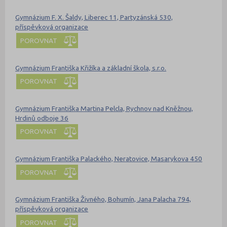
Gymnázium F. X. Šaldy, Liberec 11, Partyzánská 530,
příspěvková organizace
POROVNAT
Gymnázium Františka Křižíka a základní škola, s.r.o.
POROVNAT
Gymnázium Františka Martina Pelcla, Rychnov nad Kněžnou,
Hrdinů odboje 36
POROVNAT
Gymnázium Františka Palackého, Neratovice, Masarykova 450
POROVNAT
Gymnázium Františka Živného, Bohumín, Jana Palacha 794,
příspěvková organizace
POROVNAT