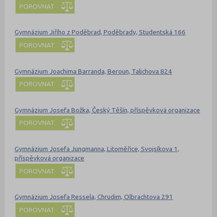
POROVNAT
Gymnázium Jiřího z Poděbrad, Poděbrady, Studentská 166
POROVNAT
Gymnázium Joachima Barranda, Beroun, Talichova 824
POROVNAT
Gymnázium Josefa Božka, Český Těšín, příspěvková organizace
POROVNAT
Gymnázium Josefa Jungmanna, Litoměřice, Svojsíkova 1,
příspěvková organizace
POROVNAT
Gymnázium Josefa Ressela, Chrudim, Olbrachtova 291
POROVNAT