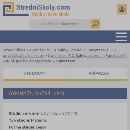
Střední škola
>
Gymnázium F. X. Šaldy, Liberec 11, Partyzánská 530,
PŘEHLED ŠKOL
příspěvková organizace
>
Gymnázium F. X. Šaldy, Liberec 11, Partyzánská
530, příspěvková organizace
>
Gymnázium
PŘÍPRAVA NA PŘIJÍMAČKY
DŮLEŽITÉ TERMÍNY
STUDOVAT
PŘÍPRAVA
REFERÁTY A SEMINÁRKY
DALŠÍ DRUHY ŠKOL
GYMNÁZIUM (7941K81)
Studijní program:
Gymnázium (7941K)
Typ studia:
Maturitní
Forma studia:
Denní