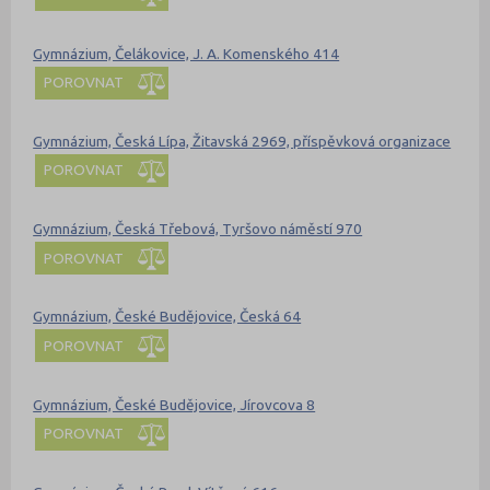
Gymnázium, Čelákovice, J. A. Komenského 414
POROVNAT
Gymnázium, Česká Lípa, Žitavská 2969, příspěvková organizace
POROVNAT
Gymnázium, Česká Třebová, Tyršovo náměstí 970
POROVNAT
Gymnázium, České Budějovice, Česká 64
POROVNAT
Gymnázium, České Budějovice, Jírovcova 8
POROVNAT