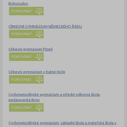
Bohosudov
POROVNAT
CÍRKEVNÍ GYMNÁZIUM NĚMECKÉHO ŘÁDU
POROVNAT
Církevní gymnázium Plzeň
POROVNAT
Církevní gymnázium v Kutné Hoře
POROVNAT
Cyrilometodějské gymnázium a střední odborná škola
pedagogická Brno
POROVNAT
Cyrilometodějské gymnázium, základní škola a mateřská škola v