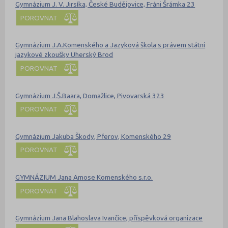
Gymnázium J. V. Jirsíka, České Budějovice, Fráni Šrámka 23
POROVNAT
Gymnázium J.A.Komenského a Jazyková škola s právem státní
jazykové zkoušky Uherský Brod
POROVNAT
Gymnázium J.Š.Baara, Domažlice, Pivovarská 323
POROVNAT
Gymnázium Jakuba Škody, Přerov, Komenského 29
POROVNAT
GYMNÁZIUM Jana Amose Komenského s.r.o.
POROVNAT
Gymnázium Jana Blahoslava Ivančice, příspěvková organizace