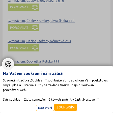
Gymnázium, Český Brod, Vítězná 616
POROVNAT
Gymnázium, Český Krumlov, Chvalšinská 112
POROVNAT
Gymnázium, Dačice, Boženy Němcové 213
POROVNAT
Gymnázium, Dobruška, Pulická 779
🍪
POROVNAT
Na Vašem soukromí nám záleží
Stisknutím tlačítka „Souhlasím“ souhlasíte s tím, abychom Vám poskytovali
Gymnázium, Frýdlant, Mládeže 884, příspěvková organizace
smysluplné a užitečné služby na základě Vašich údajů o sledování
POROVNAT
procházení webu.
Svůj souhlas můžete samozřejmě kdykoli změnit v části „Nastavení“.
Gymnázium, Havířov-Město, Komenského 2, příspěvková
organizace
SOUHLASÍM
Nastavení