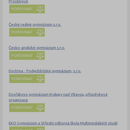
Prostějově
POROVNAT
České reálné gymnázium s.r.o.
POROVNAT
Česko-anglické gymnázium s.r.o.
POROVNAT
Doctrina - Podještědské gymnázium, s.r.o.
POROVNAT
Dvořákovo gymnázium Kralupy nad Vltavou, příspěvková
organizace
POROVNAT
EKO Gymnázium a Střední odborná škola Multimediálních studií