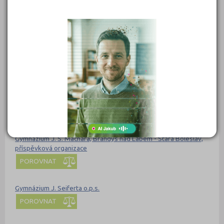
POROVNAT
Gymnázium Ivana Olbrachta, Semily, Nad Špejcharem 574,
příspěvková organizace
POROVNAT
Gymnázium J. G. Mendela a jeho zařízení a Základní umělecká
škola, školská právnická osoba
POROVNAT
Gymnázium J. S. Machara, Brandýs nad Labem - Stará Boleslav,
příspěvková organizace
POROVNAT
Gymnázium J. Seiferta o.p.s.
POROVNAT