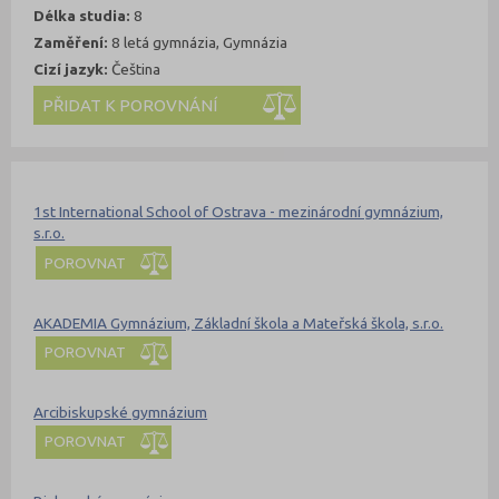
Délka studia:
8
Zaměření:
8 letá gymnázia, Gymnázia
Cizí jazyk:
Čeština
Kde se dá studovat
Nahoru
1st International School of Ostrava - mezinárodní gymnázium,
s.r.o.
POROVNAT
AKADEMIA Gymnázium, Základní škola a Mateřská škola, s.r.o.
POROVNAT
Arcibiskupské gymnázium
POROVNAT