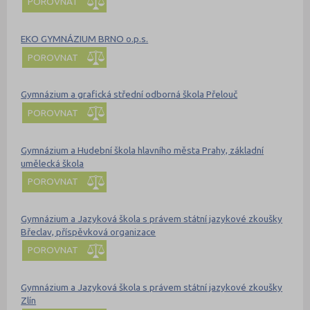
POROVNAT
EKO GYMNÁZIUM BRNO o.p.s.
POROVNAT
Gymnázium a grafická střední odborná škola Přelouč
POROVNAT
Gymnázium a Hudební škola hlavního města Prahy, základní
umělecká škola
POROVNAT
Gymnázium a Jazyková škola s právem státní jazykové zkoušky
Břeclav, příspěvková organizace
POROVNAT
Gymnázium a Jazyková škola s právem státní jazykové zkoušky
Zlín