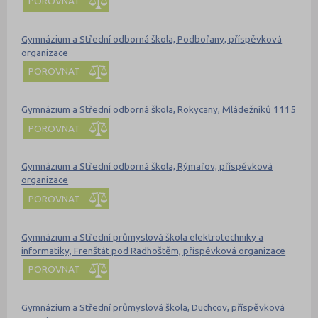
POROVNAT
Gymnázium a Střední odborná škola, Podbořany, příspěvková
organizace
POROVNAT
Gymnázium a Střední odborná škola, Rokycany, Mládežníků 1115
POROVNAT
Gymnázium a Střední odborná škola, Rýmařov, příspěvková
organizace
POROVNAT
Gymnázium a Střední průmyslová škola elektrotechniky a
informatiky, Frenštát pod Radhoštěm, příspěvková organizace
POROVNAT
Gymnázium a Střední průmyslová škola, Duchcov, příspěvková