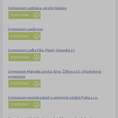
Gymnázium Ladislava Jaroše Holešov
POROVNAT
Gymnázium Lanškroun
POROVNAT
Gymnázium Luďka Pika, Plzeň, Opavská 21
POROVNAT
Gymnázium Matyáše Lercha, Brno, Žižkova 55, příspěvková
organizace
POROVNAT
Gymnázium mezinárodních a veřejných vztahů Praha s.r.o.
POROVNAT