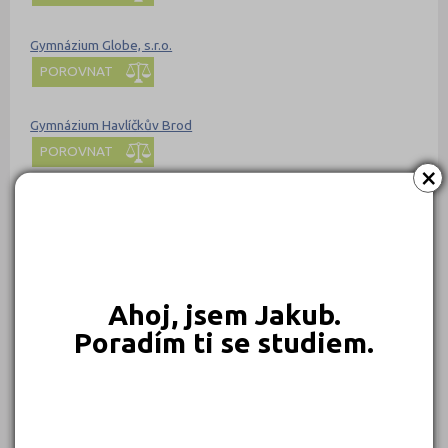
Gymnázium Globe, s.r.o.
POROVNAT
Gymnázium Havlíčkův Brod
POROVNAT
×
Gymnázium Hostivice, příspěvková organizace
POROVNAT
Gymnázium Cheb, příspěvková organizace
Ahoj, jsem Jakub.
POROVNAT
Poradím ti se studiem.
Gymnázium Chotěboř
POROVNAT
Gymnázium Christiana Dopplera