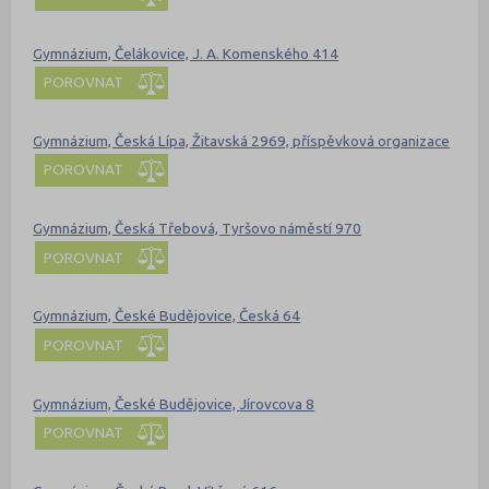
Gymnázium, Čelákovice, J. A. Komenského 414
POROVNAT
Gymnázium, Česká Lípa, Žitavská 2969, příspěvková organizace
POROVNAT
Gymnázium, Česká Třebová, Tyršovo náměstí 970
POROVNAT
Gymnázium, České Budějovice, Česká 64
POROVNAT
Gymnázium, České Budějovice, Jírovcova 8
POROVNAT