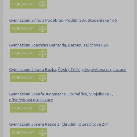
POROVNAT
Gymnázium Jiřího z Poděbrad, Poděbrady, Studentská 166
POROVNAT
Gymnázium Joachima Barranda, Beroun, Talichova 824
POROVNAT
Gymnázium Josefa Božka, Český Těšín, příspěvková organizace
POROVNAT
Gymnázium Josefa Jungmanna, Litoměřice, Svojsíkova 1,
příspěvková organizace
POROVNAT
Gymnázium Josefa Ressela, Chrudim, Olbrachtova 291
POROVNAT