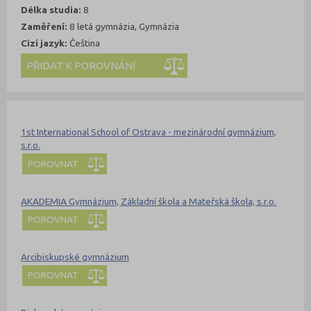
Délka studia:
8
Zaměření:
8 letá gymnázia, Gymnázia
Cizí jazyk:
Čeština
Kde se dá studovat
Nahoru
1st International School of Ostrava - mezinárodní gymnázium,
s.r.o.
POROVNAT
AKADEMIA Gymnázium, Základní škola a Mateřská škola, s.r.o.
POROVNAT
Arcibiskupské gymnázium
POROVNAT