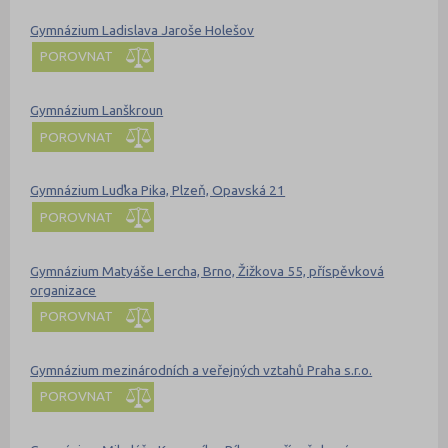
Gymnázium Ladislava Jaroše Holešov
POROVNAT
Gymnázium Lanškroun
POROVNAT
Gymnázium Luďka Pika, Plzeň, Opavská 21
POROVNAT
Gymnázium Matyáše Lercha, Brno, Žižkova 55, příspěvková
organizace
POROVNAT
Gymnázium mezinárodních a veřejných vztahů Praha s.r.o.
POROVNAT