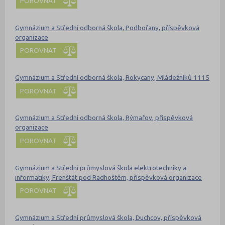
POROVNAT
Gymnázium a Střední odborná škola, Podbořany, příspěvková
organizace
POROVNAT
Gymnázium a Střední odborná škola, Rokycany, Mládežníků 1115
POROVNAT
Gymnázium a Střední odborná škola, Rýmařov, příspěvková
organizace
POROVNAT
Gymnázium a Střední průmyslová škola elektrotechniky a
informatiky, Frenštát pod Radhoštěm, příspěvková organizace
POROVNAT
Gymnázium a Střední průmyslová škola, Duchcov, příspěvková