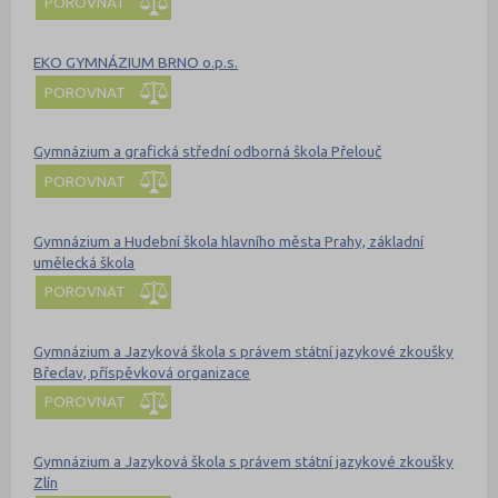
POROVNAT
EKO GYMNÁZIUM BRNO o.p.s.
POROVNAT
Gymnázium a grafická střední odborná škola Přelouč
POROVNAT
Gymnázium a Hudební škola hlavního města Prahy, základní
umělecká škola
POROVNAT
Gymnázium a Jazyková škola s právem státní jazykové zkoušky
Břeclav, příspěvková organizace
POROVNAT
Gymnázium a Jazyková škola s právem státní jazykové zkoušky
Zlín