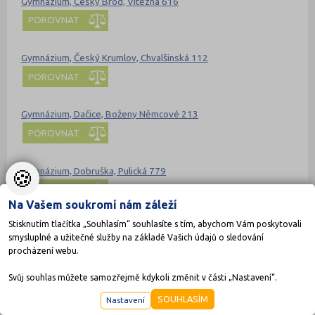
Gymnázium, Český Brod, Vítězná 616
POROVNAT
Gymnázium, Český Krumlov, Chvalšinská 112
POROVNAT
Gymnázium, Dačice, Boženy Němcové 213
POROVNAT
Gymnázium, Dobruška, Pulická 779
🍪
POROVNAT
Na Vašem soukromí nám záleží
Stisknutím tlačítka „Souhlasím“ souhlasíte s tím, abychom Vám poskytovali
Gymnázium, Frýdlant, Mládeže 884, příspěvková organizace
smysluplné a užitečné služby na základě Vašich údajů o sledování
POROVNAT
procházení webu.
Svůj souhlas můžete samozřejmě kdykoli změnit v části „Nastavení“.
Gymnázium, Havířov-Město, Komenského 2, příspěvková
organizace
SOUHLASÍM
Nastavení