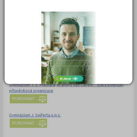
POROVNAT
Gymnázium Ivana Olbrachta, Semily, Nad Špejcharem 574,
příspěvková organizace
POROVNAT
Gymnázium J. G. Mendela a jeho zařízení a Základní umělecká
škola, školská právnická osoba
POROVNAT
Gymnázium J. S. Machara, Brandýs nad Labem - Stará Boleslav,
příspěvková organizace
POROVNAT
Gymnázium J. Seiferta o.p.s.
POROVNAT