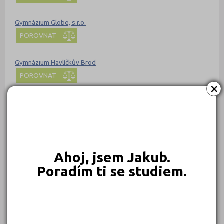
Gymnázium Globe, s.r.o.
POROVNAT
Gymnázium Havlíčkův Brod
POROVNAT
×
Gymnázium Hostivice, příspěvková organizace
POROVNAT
Gymnázium Cheb, příspěvková organizace
Ahoj, jsem Jakub.
POROVNAT
Poradím ti se studiem.
Gymnázium Chotěboř
POROVNAT
Gymnázium Christiana Dopplera