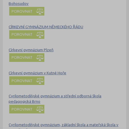
Bohosudov
POROVNAT
CÍRKEVNÍ GYMNÁZIUM NĚMECKÉHO ŘÁDU
POROVNAT
Církevní gymnázium Plzeň
POROVNAT
Církevní gymnázium v Kutné Hoře
POROVNAT
Cyrilometodějské gymnázium a střední odborná škola
pedagogická Brno
POROVNAT
Cyrilometodějské gymnázium, základní škola a mateřská škola v