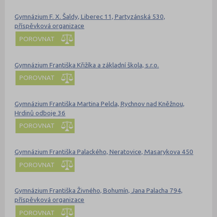
Gymnázium F. X. Šaldy, Liberec 11, Partyzánská 530,
příspěvková organizace
POROVNAT
Gymnázium Františka Křižíka a základní škola, s.r.o.
POROVNAT
Gymnázium Františka Martina Pelcla, Rychnov nad Kněžnou,
Hrdinů odboje 36
POROVNAT
Gymnázium Františka Palackého, Neratovice, Masarykova 450
POROVNAT
Gymnázium Františka Živného, Bohumín, Jana Palacha 794,
příspěvková organizace
POROVNAT