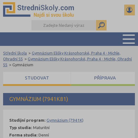
Střední škola
>
Gymnázium Elišky Krásnohorské, Praha 4 - Michle,
PŘEHLED ŠKOL
Ohradní 55
>
Gymnázium Elišky Krásnohorské, Praha 4 - Michle, Ohradní
55
>
Gymnázium
PŘÍPRAVA NA PŘIJÍMAČKY
DŮLEŽITÉ TERMÍNY
STUDOVAT
PŘÍPRAVA
REFERÁTY A SEMINÁRKY
DALŠÍ DRUHY ŠKOL
GYMNÁZIUM (7941K81)
Studijní program:
Gymnázium (7941K)
Typ studia:
Maturitní
Forma studia:
Denní