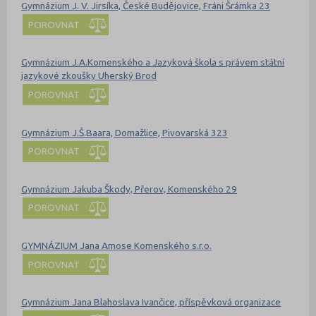
Gymnázium J. V. Jirsíka, České Budějovice, Fráni Šrámka 23
POROVNAT
Gymnázium J.A.Komenského a Jazyková škola s právem státní
jazykové zkoušky Uherský Brod
POROVNAT
Gymnázium J.Š.Baara, Domažlice, Pivovarská 323
POROVNAT
Gymnázium Jakuba Škody, Přerov, Komenského 29
POROVNAT
GYMNÁZIUM Jana Amose Komenského s.r.o.
POROVNAT
Gymnázium Jana Blahoslava Ivančice, příspěvková organizace