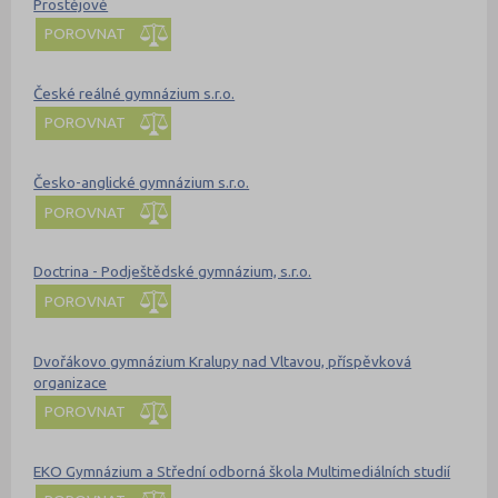
Prostějově
POROVNAT
České reálné gymnázium s.r.o.
POROVNAT
Česko-anglické gymnázium s.r.o.
POROVNAT
Doctrina - Podještědské gymnázium, s.r.o.
POROVNAT
Dvořákovo gymnázium Kralupy nad Vltavou, příspěvková
organizace
POROVNAT
EKO Gymnázium a Střední odborná škola Multimediálních studií