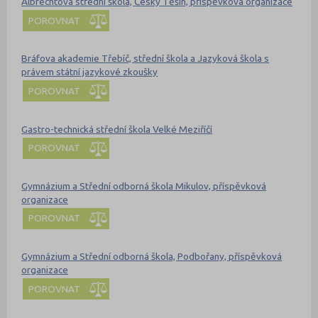
Albrechtova střední škola, Český Těšín, příspěvková organizace
POROVNAT
Bráfova akademie Třebíč, střední škola a Jazyková škola s
právem státní jazykové zkoušky
POROVNAT
Gastro-technická střední škola Velké Meziříčí
POROVNAT
Gymnázium a Střední odborná škola Mikulov, příspěvková
organizace
POROVNAT
Gymnázium a Střední odborná škola, Podbořany, příspěvková
organizace
POROVNAT