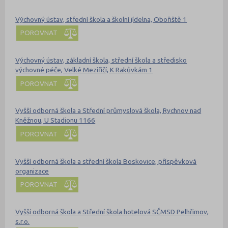
Výchovný ústav, střední škola a školní jídelna, Obořiště 1
POROVNAT
Výchovný ústav, základní škola, střední škola a středisko
výchovné péče, Velké Meziříčí, K Rakůvkám 1
POROVNAT
Vyšší odborná škola a Střední průmyslová škola, Rychnov nad
Kněžnou, U Stadionu 1166
POROVNAT
Vyšší odborná škola a střední škola Boskovice, příspěvková
organizace
POROVNAT
Vyšší odborná škola a Střední škola hotelová SČMSD Pelhřimov,
s.r.o.