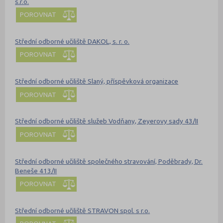
s.r.o.
POROVNAT
Střední odborné učiliště DAKOL, s. r. o.
POROVNAT
Střední odborné učiliště Slaný, příspěvková organizace
POROVNAT
Střední odborné učiliště služeb Vodňany, Zeyerovy sady 43/II
POROVNAT
Střední odborné učiliště společného stravování, Poděbrady, Dr.
Beneše 413/II
POROVNAT
Střední odborné učiliště STRAVON spol. s r.o.