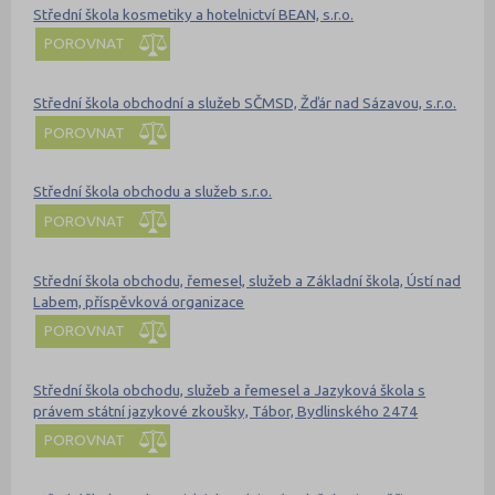
Střední škola kosmetiky a hotelnictví BEAN, s.r.o.
POROVNAT
Střední škola obchodní a služeb SČMSD, Žďár nad Sázavou, s.r.o.
POROVNAT
Střední škola obchodu a služeb s.r.o.
POROVNAT
Střední škola obchodu, řemesel, služeb a Základní škola, Ústí nad
Labem, příspěvková organizace
POROVNAT
Střední škola obchodu, služeb a řemesel a Jazyková škola s
právem státní jazykové zkoušky, Tábor, Bydlinského 2474
POROVNAT