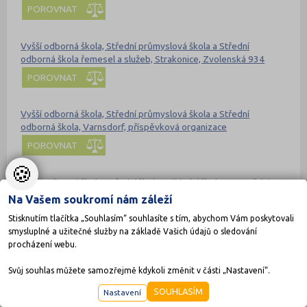
POROVNAT
Vyšší odborná škola, Střední průmyslová škola a Střední
odborná škola řemesel a služeb, Strakonice, Zvolenská 934
POROVNAT
Vyšší odborná škola, Střední průmyslová škola a Střední
odborná škola, Varnsdorf, příspěvková organizace
POROVNAT
🍪
Vyšší odborná škola, Střední škola, Základní škola a Mateřská
škola, Hradec Králové, Štefánikova 549
Na Vašem soukromí nám záleží
POROVNAT
Stisknutím tlačítka „Souhlasím“ souhlasíte s tím, abychom Vám poskytovali
smysluplné a užitečné služby na základě Vašich údajů o sledování
procházení webu.
stredniskoly.com doporučují pro přípravu
Nahoru
Svůj souhlas můžete samozřejmě kdykoli změnit v části „Nastavení“.
SOUHLASÍM
Nastavení