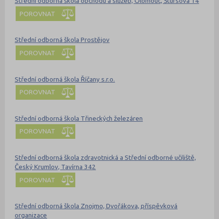
Střední odborná škola obchodu a služeb, Olomouc, Štursova 14
POROVNAT
Střední odborná škola Prostějov
POROVNAT
Střední odborná škola Říčany s.r.o.
POROVNAT
Střední odborná škola Třineckých železáren
POROVNAT
Střední odborná škola zdravotnická a Střední odborné učiliště,
Český Krumlov, Tavírna 342
POROVNAT
Střední odborná škola Znojmo, Dvořákova, příspěvková
organizace