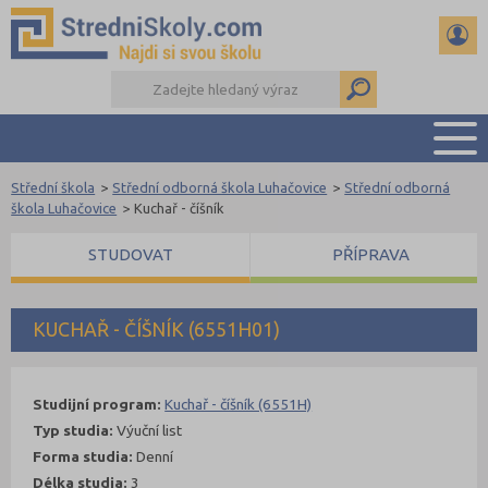
Střední škola
>
Střední odborná škola Luhačovice
>
Střední odborná
PŘEHLED ŠKOL
škola Luhačovice
>
Kuchař - číšník
PŘÍPRAVA NA PŘIJÍMAČKY
STUDOVAT
PŘÍPRAVA
DŮLEŽITÉ TERMÍNY
REFERÁTY A SEMINÁRKY
DALŠÍ DRUHY ŠKOL
KUCHAŘ - ČÍŠNÍK (6551H01)
Studijní program:
Kuchař - číšník (6551H)
Typ studia:
Výuční list
Forma studia:
Denní
Délka studia:
3