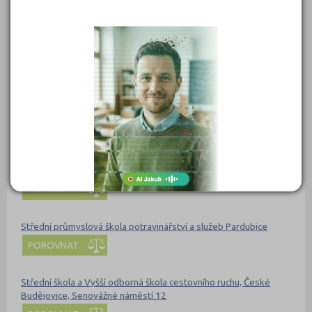
Střední průmyslová škola a Střední odborná škola gastronomie a
služeb, Most, příspěvková organizace
POROVNAT
Střední průmyslová škola Emila Kolbena Rakovník, příspěvková
organizace
POROVNAT
Střední průmyslová škola Otrokovice
POROVNAT
Střední průmyslová škola potravinářství a služeb Pardubice
POROVNAT
Střední škola a Vyšší odborná škola cestovního ruchu, České
Budějovice, Senovážné náměstí 12